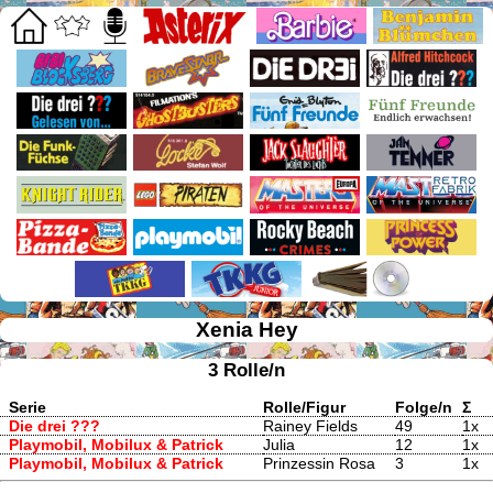
Xenia Hey
3 Rolle/n
Serie
Rolle/Figur
Folge/n
Σ
Die drei ???
Rainey Fields
49
1x
Playmobil, Mobilux & Patrick
Julia
12
1x
Playmobil, Mobilux & Patrick
Prinzessin Rosa
3
1x