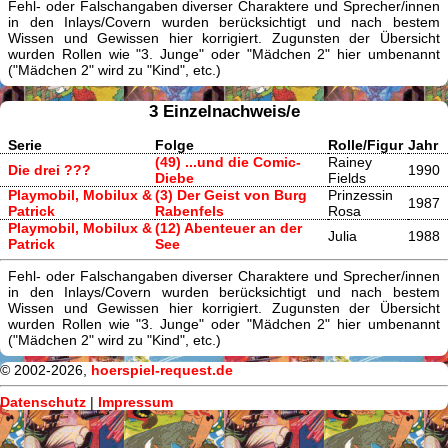
Fehl- oder Falschangaben diverser Charaktere und Sprecher/innen
in den Inlays/Covern wurden berücksichtigt und nach bestem
Wissen und Gewissen hier korrigiert. Zugunsten der Übersicht
wurden Rollen wie "3. Junge" oder "Mädchen 2" hier umbenannt
("Mädchen 2" wird zu "Kind", etc.)
3 Einzelnachweis/e
Serie
Folge
Rolle/Figur
Jahr
(49) ...und die Comic-
Rainey
Die drei ???
1990
Diebe
Fields
Playmobil, Mobilux &
(3) Der Geist von Burg
Prinzessin
1987
Patrick
Rabenfels
Rosa
Playmobil, Mobilux &
(12) Abenteuer an der
Julia
1988
Patrick
See
Fehl- oder Falschangaben diverser Charaktere und Sprecher/innen
in den Inlays/Covern wurden berücksichtigt und nach bestem
Wissen und Gewissen hier korrigiert. Zugunsten der Übersicht
wurden Rollen wie "3. Junge" oder "Mädchen 2" hier umbenannt
("Mädchen 2" wird zu "Kind", etc.)
© 2002-2026,
hoerspiel-request.de
Datenschutz
|
Impressum