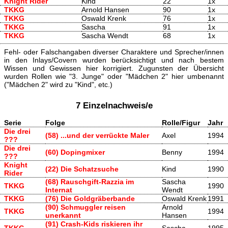
Knight Rider
Kind
22
1x
TKKG
Arnold Hansen
90
1x
TKKG
Oswald Krenk
76
1x
TKKG
Sascha
91
1x
TKKG
Sascha Wendt
68
1x
Fehl- oder Falschangaben diverser Charaktere und Sprecher/innen
in den Inlays/Covern wurden berücksichtigt und nach bestem
Wissen und Gewissen hier korrigiert. Zugunsten der Übersicht
wurden Rollen wie "3. Junge" oder "Mädchen 2" hier umbenannt
("Mädchen 2" wird zu "Kind", etc.)
7 Einzelnachweis/e
Serie
Folge
Rolle/Figur
Jahr
Die drei
(58) ...und der verrückte Maler
Axel
1994
???
Die drei
(60) Dopingmixer
Benny
1994
???
Knight
(22) Die Schatzsuche
Kind
1990
Rider
(68) Rauschgift-Razzia im
Sascha
TKKG
1990
Internat
Wendt
TKKG
(76) Die Goldgräberbande
Oswald Krenk
1991
(90) Schmuggler reisen
Arnold
TKKG
1994
unerkannt
Hansen
(91) Crash-Kids riskieren ihr