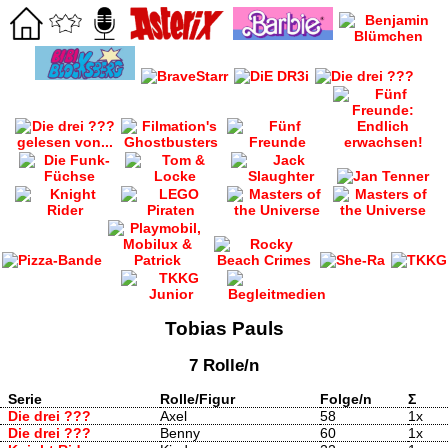
Tobias Pauls
7 Rolle/n
Serie
Rolle/Figur
Folge/n
Σ
Die drei ???
Axel
58
1x
Die drei ???
Benny
60
1x