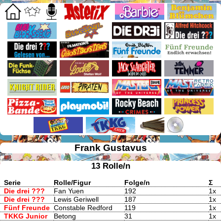
Frank Gustavus
13 Rolle/n
Serie
Rolle/Figur
Folge/n
Σ
Die drei ???
Fan Yuen
192
1x
Die drei ???
Lewis Geriwell
187
1x
Fünf Freunde
Constable Redford
119
1x
TKKG Junior
Betong
31
1x