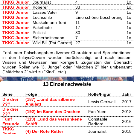
TKKG Junior
Journalist
4
1x
TKKG Junior
Koberer
33
1x
TKKG Junior
Lasses Vater
9
1x
TKKG Junior
Lochsohle
Eine schöne Bescherung
1x
TKKG Junior
Muskelmann Toni
11
1x
TKKG Junior
Paketbote
17
1x
TKKG Junior
Polizist
30
1x
TKKG Junior
Sicherheitsmann
7
1x
TKKG Junior
Wild Bill (Pat Garrett)
27
1x
Fehl- oder Falschangaben diverser Charaktere und Sprecher/innen
in den Inlays/Covern wurden berücksichtigt und nach bestem
Wissen und Gewissen hier korrigiert. Zugunsten der Übersicht
wurden Rollen wie "3. Junge" oder "Mädchen 2" hier umbenannt
("Mädchen 2" wird zu "Kind", etc.)
13 Einzelnachweis/e
Serie
Folge
Rolle/Figur
Jahr
Die drei
(187) ...und das silberne
Lewis Geriwell
2017
???
Amulett
Die drei
(192) Im Bann des Drachen
Fan Yuen
2018
???
Fünf
(119) ...und das versunkene
Constable
2016
Freunde
Schiff
Redford
TKKG
(4) Der Rote Retter
Journalist
2018
Junior