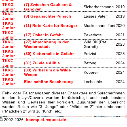
TKKG
(7) Zwischen Gauklern &
Sicherheitsmann
2019
Junior
Ganoven
TKKG
(9) Gepanschter Punsch
Lasses Vater
2019
Junior
TKKG
(11) Rote Karte für Betrüger
Muskelmann Toni
2020
Junior
TKKG
(17) Oskar in Gefahr
Paketbote
2021
Junior
TKKG
(27) Abrechnung in der
Wild Bill (Pat
2023
Junior
Westernstadt
Garrett)
TKKG
(30) Kletterhalle in Gefahr
Polizist
2023
Junior
TKKG
(31) Zu viele Alibis
Betong
2024
Junior
TKKG
(33) Wirbel um die Wilde
Koberer
2024
Junior
Wespe
TKKG
Eine schöne Bescherung
Lochsohle
2024
Junior
Fehl- oder Falschangaben diverser Charaktere und Sprecher/innen
in den Inlays/Covern wurden berücksichtigt und nach bestem
Wissen und Gewissen hier korrigiert. Zugunsten der Übersicht
wurden Rollen wie "3. Junge" oder "Mädchen 2" hier umbenannt
("Mädchen 2" wird zu "Kind", etc.)
© 2002-2026,
hoerspiel-request.de