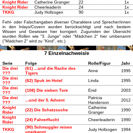
Knight Rider
Catherine Granger
22
1x
Knight Rider
Cheerleaderin
24
1x
TKKG
Judy Hollzogen
90
1x
Fehl- oder Falschangaben diverser Charaktere und Sprecher/innen
in den Inlays/Covern wurden berücksichtigt und nach bestem
Wissen und Gewissen hier korrigiert. Zugunsten der Übersicht
wurden Rollen wie "3. Junge" oder "Mädchen 2" hier umbenannt
("Mädchen 2" wird zu "Kind", etc.)
7 Einzelnachweis/e
Serie
Folge
Rolle/Figur
Jahr
Die drei
(61) ...und die Rache des
Anne
1995
???
Tigers
Die drei
(62) Spuk im Hotel
Linda
1995
???
Die drei
(108) Die sieben Tore
Enid
2003
???
Die drei
Patricia
...und der 5. Advent
2012
???
Handerson
Knight
Catherine
(22) Die Schatzsuche
1990
Rider
Granger
Knight
(24) Fahrerflucht
Cheerleaderin
1990
Rider
(90) Schmuggler reisen
TKKG
Judy Hollzogen
1994
unerkannt