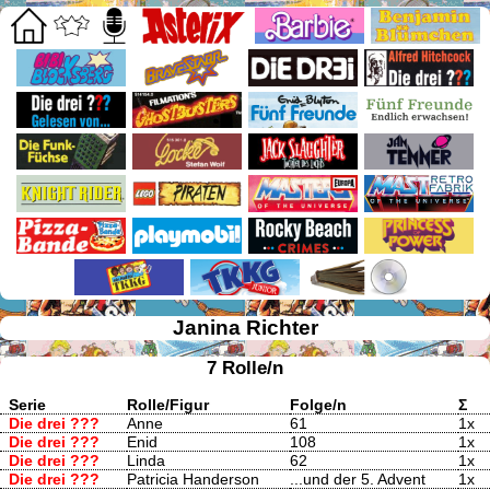
Janina Richter
7 Rolle/n
Serie
Rolle/Figur
Folge/n
Σ
Die drei ???
Anne
61
1x
Die drei ???
Enid
108
1x
Die drei ???
Linda
62
1x
Die drei ???
Patricia Handerson
...und der 5. Advent
1x