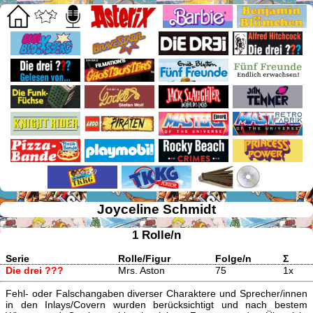
Joyceline Schmidt
1 Rolle/n
Serie
Rolle/Figur
Folge/n
Σ
Die drei ???
Mrs. Aston
75
1x
Fehl- oder Falschangaben diverser Charaktere und Sprecher/innen
in den Inlays/Covern wurden berücksichtigt und nach bestem