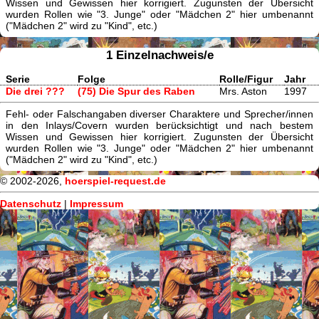
Wissen und Gewissen hier korrigiert. Zugunsten der Übersicht
wurden Rollen wie "3. Junge" oder "Mädchen 2" hier umbenannt
("Mädchen 2" wird zu "Kind", etc.)
1 Einzelnachweis/e
Serie
Folge
Rolle/Figur
Jahr
Die drei ???
(75) Die Spur des Raben
Mrs. Aston
1997
Fehl- oder Falschangaben diverser Charaktere und Sprecher/innen
in den Inlays/Covern wurden berücksichtigt und nach bestem
Wissen und Gewissen hier korrigiert. Zugunsten der Übersicht
wurden Rollen wie "3. Junge" oder "Mädchen 2" hier umbenannt
("Mädchen 2" wird zu "Kind", etc.)
© 2002-2026,
hoerspiel-request.de
Datenschutz
|
Impressum