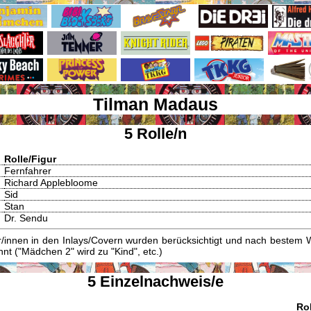
Tilman Madaus
5 Rolle/n
Rolle/Figur
Fernfahrer
Richard Applebloome
Sid
Stan
Dr. Sendu
innen in den Inlays/Covern wurden berücksichtigt und nach bestem W
t ("Mädchen 2" wird zu "Kind", etc.)
5 Einzelnachweis/e
Rol