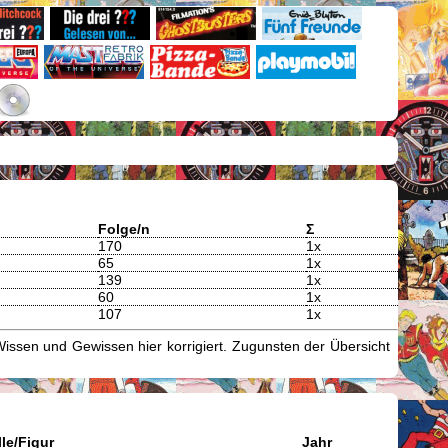
Folge/n
Σ
170
1x
65
1x
139
1x
60
1x
107
1x
issen und Gewissen hier korrigiert. Zugunsten der Übersicht
le/Figur
Jahr