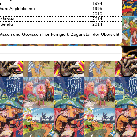
an
1994
chard Applebloome
1995
2010
nfahrer
2014
 Sendu
2014
issen und Gewissen hier korrigiert. Zugunsten der Übersicht