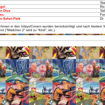
St
gel
Ri
er Diva
Sid
ens
Fer
im Safari-Park
Dr.
innen in den Inlays/Covern wurden berücksichtigt und nach bestem W
t ("Mädchen 2" wird zu "Kind", etc.)