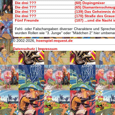
Die drei ???
(60) Dopingmixer
Die drei ???
(65) Diamantenschmug
Die drei ???
(139) Das Geheimnis d
Die drei ???
(170) Straße des Grau
Fünf Freunde
(107) ...und die Nacht 
Fehl- oder Falschangaben diverser Charaktere und Sprecher/
wurden Rollen wie "3. Junge" oder "Mädchen 2" hier umbenann
© 2002-2026,
hoerspiel-request.de
Datenschutz
|
Impressum