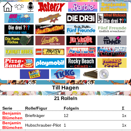
Till Hagen
21 Rolle/n
Serie
Rolle/Figur
Folge/n
Σ
Benjamin
Briefträger
12
1x
Blümchen
Benjamin
Hubschrauber-Pilot
1
1x
Blümchen