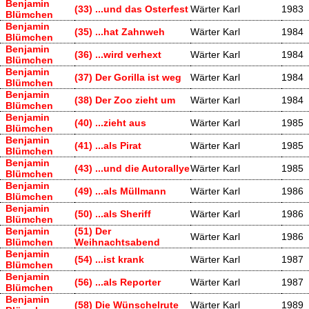
Benjamin
(33) ...und das Osterfest
Wärter Karl
1983
Blümchen
Benjamin
(35) ...hat Zahnweh
Wärter Karl
1984
Blümchen
Benjamin
(36) ...wird verhext
Wärter Karl
1984
Blümchen
Benjamin
(37) Der Gorilla ist weg
Wärter Karl
1984
Blümchen
Benjamin
(38) Der Zoo zieht um
Wärter Karl
1984
Blümchen
Benjamin
(40) ...zieht aus
Wärter Karl
1985
Blümchen
Benjamin
(41) ...als Pirat
Wärter Karl
1985
Blümchen
Benjamin
(43) ...und die Autorallye
Wärter Karl
1985
Blümchen
Benjamin
(49) ...als Müllmann
Wärter Karl
1986
Blümchen
Benjamin
(50) ...als Sheriff
Wärter Karl
1986
Blümchen
Benjamin
(51) Der
Wärter Karl
1986
Blümchen
Weihnachtsabend
Benjamin
(54) ...ist krank
Wärter Karl
1987
Blümchen
Benjamin
(56) ...als Reporter
Wärter Karl
1987
Blümchen
Benjamin
(58) Die Wünschelrute
Wärter Karl
1989