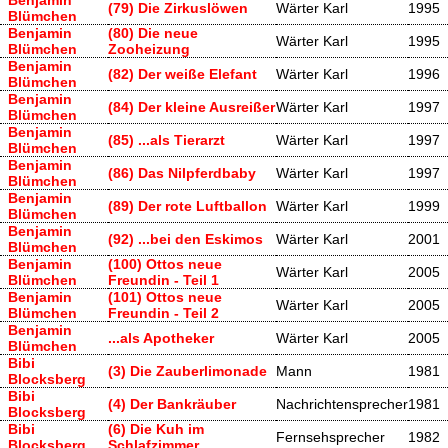
(79) Die Zirkuslöwen
Wärter Karl
1995
Blümchen
Benjamin
(80) Die neue
Wärter Karl
1995
Blümchen
Zooheizung
Benjamin
(82) Der weiße Elefant
Wärter Karl
1996
Blümchen
Benjamin
(84) Der kleine Ausreißer
Wärter Karl
1997
Blümchen
Benjamin
(85) ...als Tierarzt
Wärter Karl
1997
Blümchen
Benjamin
(86) Das Nilpferdbaby
Wärter Karl
1997
Blümchen
Benjamin
(89) Der rote Luftballon
Wärter Karl
1999
Blümchen
Benjamin
(92) ...bei den Eskimos
Wärter Karl
2001
Blümchen
Benjamin
(100) Ottos neue
Wärter Karl
2005
Blümchen
Freundin - Teil 1
Benjamin
(101) Ottos neue
Wärter Karl
2005
Blümchen
Freundin - Teil 2
Benjamin
...als Apotheker
Wärter Karl
2005
Blümchen
Bibi
(3) Die Zauberlimonade
Mann
1981
Blocksberg
Bibi
(4) Der Bankräuber
Nachrichtensprecher
1981
Blocksberg
Bibi
(6) Die Kuh im
Fernsehsprecher
1982
Blocksberg
Schlafzimmer