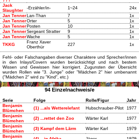
???
Jack
-Erzähler/in-
1~24
24x
Slaughter
Jan Tenner
Lan-Than
7
1x
Jan Tenner
Orter
5
1x
Jan Tenner
Posten
10
1x
Jan Tenner
Sergeant Stratter
9
1x
Jan Tenner
Wache
5
1x
Franz Xaver
TKKG
227
1x
Oberthür
Fehl- oder Falschangaben diverser Charaktere und Sprecher/innen
in den Inlays/Covern wurden berücksichtigt und nach bestem
Wissen und Gewissen hier korrigiert. Zugunsten der Übersicht
wurden Rollen wie "3. Junge" oder "Mädchen 2" hier umbenannt
("Mädchen 2" wird zu "Kind", etc.)
94 Einzelnachweis/e
Serie
Folge
Rolle/Figur
Jahr
Benjamin
(1) ...als Wetterelefant
Hubschrauber-Pilot
1977
Blümchen
Benjamin
(2) ...rettet den Zoo
Wärter Karl
1977
Blümchen
Benjamin
(3) Kampf dem Lärm
Wärter Karl
1979
Blümchen
Benjamin
(4) ...in Afrika
Jäger
1979