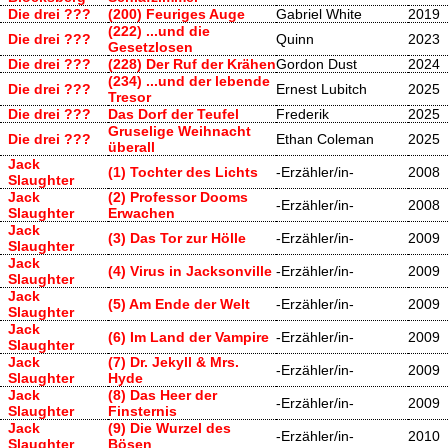
Die drei ???
(200) Feuriges Auge
Gabriel White
2019
(222) ...und die
Die drei ???
Quinn
2023
Gesetzlosen
Die drei ???
(228) Der Ruf der Krähen
Gordon Dust
2024
(234) ...und der lebende
Die drei ???
Ernest Lubitch
2025
Tresor
Die drei ???
Das Dorf der Teufel
Frederik
2025
Gruselige Weihnacht
Die drei ???
Ethan Coleman
2025
überall
Jack
(1) Tochter des Lichts
-Erzähler/in-
2008
Slaughter
Jack
(2) Professor Dooms
-Erzähler/in-
2008
Slaughter
Erwachen
Jack
(3) Das Tor zur Hölle
-Erzähler/in-
2009
Slaughter
Jack
(4) Virus in Jacksonville
-Erzähler/in-
2009
Slaughter
Jack
(5) Am Ende der Welt
-Erzähler/in-
2009
Slaughter
Jack
(6) Im Land der Vampire
-Erzähler/in-
2009
Slaughter
Jack
(7) Dr. Jekyll & Mrs.
-Erzähler/in-
2009
Slaughter
Hyde
Jack
(8) Das Heer der
-Erzähler/in-
2009
Slaughter
Finsternis
Jack
(9) Die Wurzel des
-Erzähler/in-
2010
Slaughter
Bösen