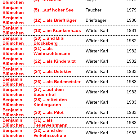
Blümchen
Benjamin
(5) ...auf hoher See
Taucher
1979
Blümchen
Benjamin
(12) ...als Briefträger
Briefträger
1980
Blümchen
Benjamin
(13) ...im Krankenhaus
Wärter Karl
1981
Blümchen
Benjamin
(20) ...und Bibi
Wärter Karl
1982
Blümchen
Blocksberg
Benjamin
(21) ...als
Wärter Karl
1982
Blümchen
Weihnachtsmann
Benjamin
(22) ...als Kinderarzt
Wärter Karl
1982
Blümchen
Benjamin
(24) ...als Detektiv
Wärter Karl
1983
Blümchen
Benjamin
(26) ...als Bademeister
Wärter Karl
1983
Blümchen
Benjamin
(27) ...auf dem
Wärter Karl
1983
Blümchen
Bauernhof
Benjamin
(28) ...rettet den
Wärter Karl
1983
Blümchen
Kindergarten
Benjamin
(30) ...als Pilot
Wärter Karl
1983
Blümchen
Benjamin
(31) ...als
Wärter Karl
1983
Blümchen
Feuerwehrmann
Benjamin
(32) ...und die
Wärter Karl
1983
Blümchen
Verkehrsschule