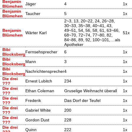
Benjamin
Jäger
4
1x
Blümchen
Benjamin
Taucher
5
1x
Blümchen
2~3, 13, 20~22, 24, 26~28,
30~33, 35~38, 40~41, 43,
Benjamin
49~51, 54, 56, 58, 61, 63~66,
Wärter Karl
51x
Blümchen
68~70, 72~74, 77~80, 82,
84~86, 89, 92, 100~101, ...als
Apotheker
Bibi
Fernsehsprecher
6
1x
Blocksberg
Bibi
Mann
3
1x
Blocksberg
Bibi
Nachrichtensprecher
4
1x
Blocksberg
Die drei
Ernest Lubitch
234
1x
???
Die drei
Ethan Coleman
Gruselige Weihnacht überall
1x
???
Die drei
Frederik
Das Dorf der Teufel
1x
???
Die drei
Gabriel White
200
1x
???
Die drei
Gordon Dust
228
1x
???
Die drei
Quinn
222
1x