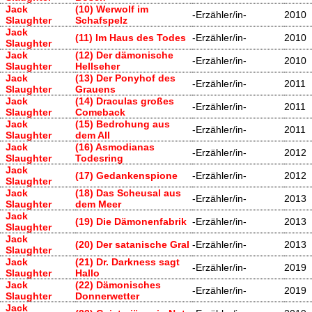
Jack
(10) Werwolf im
-Erzähler/in-
2010
Slaughter
Schafspelz
Jack
(11) Im Haus des Todes
-Erzähler/in-
2010
Slaughter
Jack
(12) Der dämonische
-Erzähler/in-
2010
Slaughter
Hellseher
Jack
(13) Der Ponyhof des
-Erzähler/in-
2011
Slaughter
Grauens
Jack
(14) Draculas großes
-Erzähler/in-
2011
Slaughter
Comeback
Jack
(15) Bedrohung aus
-Erzähler/in-
2011
Slaughter
dem All
Jack
(16) Asmodianas
-Erzähler/in-
2012
Slaughter
Todesring
Jack
(17) Gedankenspione
-Erzähler/in-
2012
Slaughter
Jack
(18) Das Scheusal aus
-Erzähler/in-
2013
Slaughter
dem Meer
Jack
(19) Die Dämonenfabrik
-Erzähler/in-
2013
Slaughter
Jack
(20) Der satanische Gral
-Erzähler/in-
2013
Slaughter
Jack
(21) Dr. Darkness sagt
-Erzähler/in-
2019
Slaughter
Hallo
Jack
(22) Dämonisches
-Erzähler/in-
2019
Slaughter
Donnerwetter
Jack