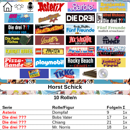
Horst Schick
10 Rolle/n
Serie
Rolle/Figur
Folge/n
Σ
Asterix
Dompfaf
9
1x
Die drei ???
Bobs Vater
17
1x
Die drei ???
Chiang
21
1x
Die drei ???
Mr. Norris
18
1x