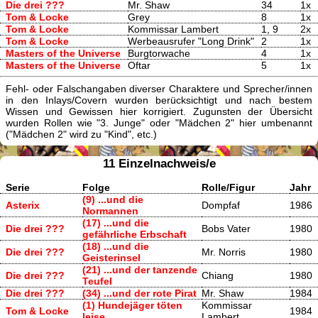
Die drei ???
Mr. Shaw
34
1x
Tom & Locke
Grey
8
1x
Tom & Locke
Kommissar Lambert
1, 9
2x
Tom & Locke
Werbeausrufer "Long Drink"
2
1x
Masters of the Universe
Burgtorwache
4
1x
Masters of the Universe
Oftar
5
1x
Fehl- oder Falschangaben diverser Charaktere und Sprecher/innen
in den Inlays/Covern wurden berücksichtigt und nach bestem
Wissen und Gewissen hier korrigiert. Zugunsten der Übersicht
wurden Rollen wie "3. Junge" oder "Mädchen 2" hier umbenannt
("Mädchen 2" wird zu "Kind", etc.)
11 Einzelnachweis/e
Serie
Folge
Rolle/Figur
Jahr
(9) ...und die
Asterix
Dompfaf
1986
Normannen
(17) ...und die
Die drei ???
Bobs Vater
1980
gefährliche Erbschaft
(18) ...und die
Die drei ???
Mr. Norris
1980
Geisterinsel
(21) ...und der tanzende
Die drei ???
Chiang
1980
Teufel
Die drei ???
(34) ...und der rote Pirat
Mr. Shaw
1984
(1) Hundejäger töten
Kommissar
Tom & Locke
1984
leise
Lambert