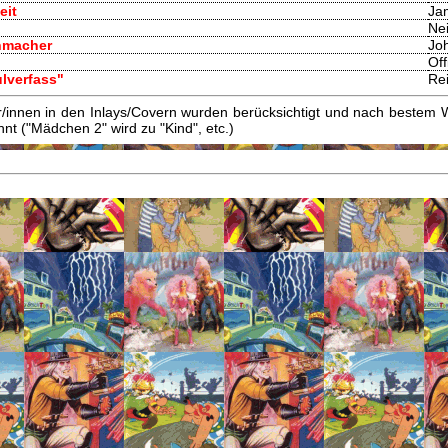
eit
Ja
Nei
enmacher
Jo
Off
ulverfass"
Rei
innen in den Inlays/Covern wurden berücksichtigt und nach bestem W
t ("Mädchen 2" wird zu "Kind", etc.)