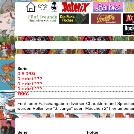
Serie
DiE DR3i
Die drei ???
Die drei ???
Die drei ???
TKKG
Fehl- oder Falschangaben diverser Charaktere und Sprecher/
wurden Rollen wie "3. Junge" oder "Mädchen 2" hier umbenann
Serie
Folge