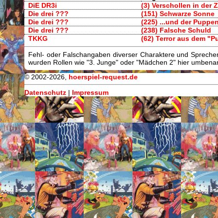
DiE DR3i
(3) Verschollen in der Z
Die drei ???
(151) Schwarze Sonne
Die drei ???
(225) ...und der Pupp
Die drei ???
(238) Falsche Schuld
TKKG
(62) Terror aus dem "P
Fehl- oder Falschangaben diverser Charaktere und Sprecher/
wurden Rollen wie "3. Junge" oder "Mädchen 2" hier umbenann
© 2002-2026,
hoerspiel-request.de
Datenschutz
|
Impressum