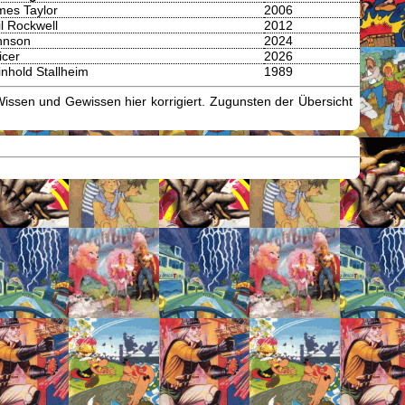
mes Taylor
2006
l Rockwell
2012
hnson
2024
icer
2026
nhold Stallheim
1989
issen und Gewissen hier korrigiert. Zugunsten der Übersicht