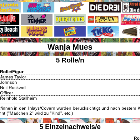
Wanja Mues
5 Rolle/n
Rolle/Figur
James Taylor
Johnson
Neil Rockwell
Officer
Reinhold Stallheim
innen in den Inlays/Covern wurden berücksichtigt und nach bestem W
t ("Mädchen 2" wird zu "Kind", etc.)
5 Einzelnachweis/e
Ro