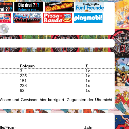
Folge/n
Σ
3
1x
225
1x
151
1x
238
1x
62
1x
issen und Gewissen hier korrigiert. Zugunsten der Übersicht
lle/Figur
Jahr