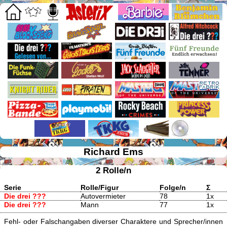
Richard Ems
2 Rolle/n
Serie
Rolle/Figur
Folge/n
Σ
Die drei ???
Autovermieter
78
1x
Die drei ???
Mann
77
1x
Fehl- oder Falschangaben diverser Charaktere und Sprecher/innen