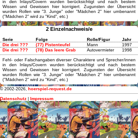
in den Inlays/Covern wurden berücksichtigt und nach bestem
Wissen und Gewissen hier korrigiert. Zugunsten der Übersicht
wurden Rollen wie "3. Junge" oder "Mädchen 2" hier umbenannt
("Mädchen 2" wird zu "Kind", etc.)
2 Einzelnachweis/e
Serie
Folge
Rolle/Figur
Jahr
Die drei ???
(77) Pistenteufel
Mann
1997
Die drei ???
(78) Das leere Grab
Autovermieter
1998
Fehl- oder Falschangaben diverser Charaktere und Sprecher/innen
in den Inlays/Covern wurden berücksichtigt und nach bestem
Wissen und Gewissen hier korrigiert. Zugunsten der Übersicht
wurden Rollen wie "3. Junge" oder "Mädchen 2" hier umbenannt
("Mädchen 2" wird zu "Kind", etc.)
© 2002-2026,
hoerspiel-request.de
Datenschutz
|
Impressum