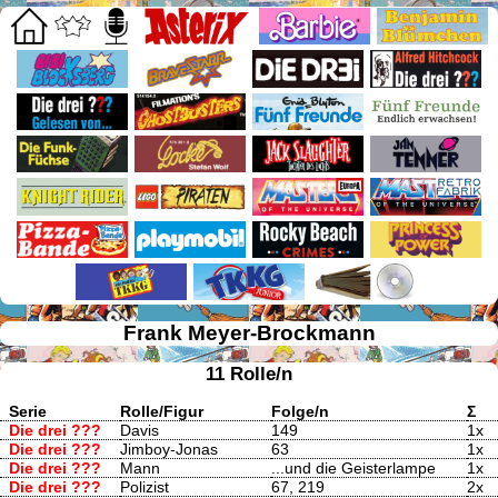
Frank Meyer-Brockmann
11 Rolle/n
Serie
Rolle/Figur
Folge/n
Σ
Die drei ???
Davis
149
1x
Die drei ???
Jimboy-Jonas
63
1x
Die drei ???
Mann
...und die Geisterlampe
1x
Die drei ???
Polizist
67, 219
2x