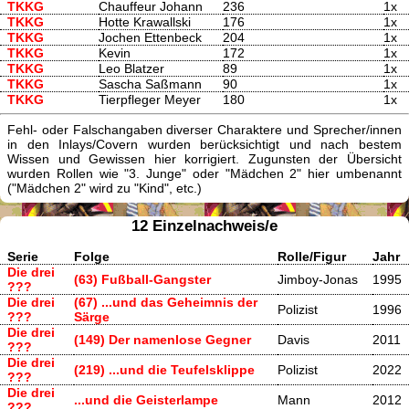
TKKG
Chauffeur Johann
236
1x
TKKG
Hotte Krawallski
176
1x
TKKG
Jochen Ettenbeck
204
1x
TKKG
Kevin
172
1x
TKKG
Leo Blatzer
89
1x
TKKG
Sascha Saßmann
90
1x
TKKG
Tierpfleger Meyer
180
1x
Fehl- oder Falschangaben diverser Charaktere und Sprecher/innen
in den Inlays/Covern wurden berücksichtigt und nach bestem
Wissen und Gewissen hier korrigiert. Zugunsten der Übersicht
wurden Rollen wie "3. Junge" oder "Mädchen 2" hier umbenannt
("Mädchen 2" wird zu "Kind", etc.)
12 Einzelnachweis/e
Serie
Folge
Rolle/Figur
Jahr
Die drei
(63) Fußball-Gangster
Jimboy-Jonas
1995
???
Die drei
(67) ...und das Geheimnis der
Polizist
1996
???
Särge
Die drei
(149) Der namenlose Gegner
Davis
2011
???
Die drei
(219) ...und die Teufelsklippe
Polizist
2022
???
Die drei
...und die Geisterlampe
Mann
2012
???