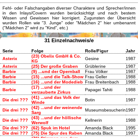
Fehl- oder Falschangaben diverser Charaktere und Sprecher/innen
in den Inlays/Covern wurden berücksichtigt und nach bestem
Wissen und Gewissen hier korrigiert. Zugunsten der Übersicht
wurden Rollen wie "3. Junge" oder "Mädchen 2" hier umbenannt
("Mädchen 2" wird zu "Kind", etc.)
31 Einzelnachweis/e
Serie
Folge
Rolle/Figur
Jahr
(23) Obelix GmbH & Co.
Asterix
Gesine
1987
KG
Asterix
(25) Der große Graben
Grüblerine
1987
Barbie
(9) ...und der Opernball
Frau Völker
1987
Barbie
(15) ...und die Talk-Show
Frau Geller
1988
Barbie
(16) ...und der Modedieb
Frau Breitenbach
1988
(17) ...und der
Barbie
Papagei Tahiti
1988
verzauberte Zirkus
(41) ...und das Volk der
Die drei ???
Botin
1987
Winde
(42) ...und der weinende
Die drei ???
Museumsbesucherin
1987
Sarg
(43) ...und der höllische
Die drei ???
Kellnerin
1988
Werwolf
Die drei ???
(62) Spuk im Hotel
Amanda Black
1995
Die drei ???
(75) Die Spur des Raben
Amanda Black
1997