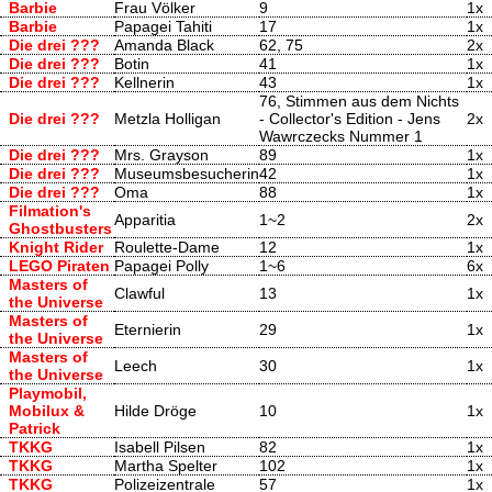
Barbie
Frau Völker
9
1x
Barbie
Papagei Tahiti
17
1x
Die drei ???
Amanda Black
62, 75
2x
Die drei ???
Botin
41
1x
Die drei ???
Kellnerin
43
1x
76, Stimmen aus dem Nichts
Die drei ???
Metzla Holligan
- Collector's Edition - Jens
2x
Wawrczecks Nummer 1
Die drei ???
Mrs. Grayson
89
1x
Die drei ???
Museumsbesucherin
42
1x
Die drei ???
Oma
88
1x
Filmation's
Apparitia
1~2
2x
Ghostbusters
Knight Rider
Roulette-Dame
12
1x
LEGO Piraten
Papagei Polly
1~6
6x
Masters of
Clawful
13
1x
the Universe
Masters of
Eternierin
29
1x
the Universe
Masters of
Leech
30
1x
the Universe
Playmobil,
Mobilux &
Hilde Dröge
10
1x
Patrick
TKKG
Isabell Pilsen
82
1x
TKKG
Martha Spelter
102
1x
TKKG
Polizeizentrale
57
1x