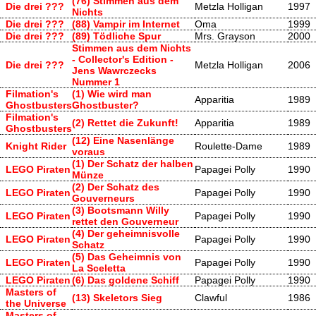
(76) Stimmen aus dem
Die drei ???
Metzla Holligan
1997
Nichts
Die drei ???
(88) Vampir im Internet
Oma
1999
Die drei ???
(89) Tödliche Spur
Mrs. Grayson
2000
Stimmen aus dem Nichts
- Collector's Edition -
Die drei ???
Metzla Holligan
2006
Jens Wawrczecks
Nummer 1
Filmation's
(1) Wie wird man
Apparitia
1989
Ghostbusters
Ghostbuster?
Filmation's
(2) Rettet die Zukunft!
Apparitia
1989
Ghostbusters
(12) Eine Nasenlänge
Knight Rider
Roulette-Dame
1989
voraus
(1) Der Schatz der halben
LEGO Piraten
Papagei Polly
1990
Münze
(2) Der Schatz des
LEGO Piraten
Papagei Polly
1990
Gouverneurs
(3) Bootsmann Willy
LEGO Piraten
Papagei Polly
1990
rettet den Gouverneur
(4) Der geheimnisvolle
LEGO Piraten
Papagei Polly
1990
Schatz
(5) Das Geheimnis von
LEGO Piraten
Papagei Polly
1990
La Sceletta
LEGO Piraten
(6) Das goldene Schiff
Papagei Polly
1990
Masters of
(13) Skeletors Sieg
Clawful
1986
the Universe
Masters of