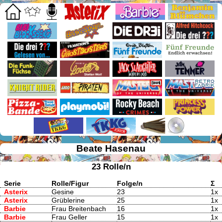
Beate Hasenau
23 Rolle/n
Serie
Rolle/Figur
Folge/n
Σ
Asterix
Gesine
23
1x
Asterix
Grüblerine
25
1x
Barbie
Frau Breitenbach
16
1x
Barbie
Frau Geller
15
1x