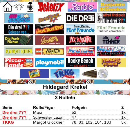
Hildegard Krekel
3 Rolle/n
Serie
Rolle/Figur
Folge/n
Σ
Die drei ???
Maxi
52
1x
Die drei ???
Schwester Lazar
47
1x
TKKG
Margot Glockner
78, 83, 102, 104, 133
5x