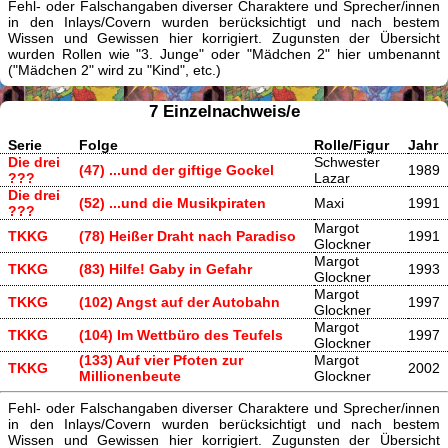
Fehl- oder Falschangaben diverser Charaktere und Sprecher/innen
in den Inlays/Covern wurden berücksichtigt und nach bestem
Wissen und Gewissen hier korrigiert. Zugunsten der Übersicht
wurden Rollen wie "3. Junge" oder "Mädchen 2" hier umbenannt
("Mädchen 2" wird zu "Kind", etc.)
7 Einzelnachweis/e
Serie
Folge
Rolle/Figur
Jahr
Die drei
Schwester
(47) ...und der giftige Gockel
1989
???
Lazar
Die drei
(52) ...und die Musikpiraten
Maxi
1991
???
Margot
TKKG
(78) Heißer Draht nach Paradiso
1991
Glockner
Margot
TKKG
(83) Hilfe! Gaby in Gefahr
1993
Glockner
Margot
TKKG
(102) Angst auf der Autobahn
1997
Glockner
Margot
TKKG
(104) Im Wettbüro des Teufels
1997
Glockner
(133) Auf vier Pfoten zur
Margot
TKKG
2002
Millionenbeute
Glockner
Fehl- oder Falschangaben diverser Charaktere und Sprecher/innen
in den Inlays/Covern wurden berücksichtigt und nach bestem
Wissen und Gewissen hier korrigiert. Zugunsten der Übersicht