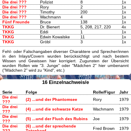
Die drei ???
Polizist
8
1x
Die drei ???
Rory
2
1x
Die drei ???
Timothy
200
1x
Die drei ???
Wachmann
4
1x
Fünf Freunde
Bruce
138
1x
TKKG
Dr. Bienert
5, 208, 217, 220
4x
TKKG
Eddi
1
1x
TKKG
Edwin Kowalske
11
1x
TKKG
Gröbl
3
1x
Fehl- oder Falschangaben diverser Charaktere und Sprecher/innen
in den Inlays/Covern wurden berücksichtigt und nach bestem
Wissen und Gewissen hier korrigiert. Zugunsten der Übersicht
wurden Rollen wie "3. Junge" oder "Mädchen 2" hier umbenannt
("Mädchen 2" wird zu "Kind", etc.)
16 Einzelnachweis/e
Serie
Folge
Rolle/Figur
Jahr
Die drei
(2) ...und der Phantomsee
Rory
1979
???
Die drei
(4) ...und die schwarze Katze
Wachmann
1979
???
Die drei
(5) ...und der Fluch des Rubins
Joe
1979
???
Die drei
(6) ...und der sprechende
Fred Brown
1979
???
Totenkopf