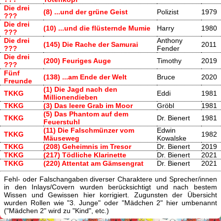
Die drei
(8) ...und der grüne Geist
Polizist
1979
???
Die drei
(10) ...und die flüsternde Mumie
Harry
1980
???
Die drei
Anthony
(145) Die Rache der Samurai
2011
???
Fender
Die drei
(200) Feuriges Auge
Timothy
2019
???
Fünf
(138) ...am Ende der Welt
Bruce
2020
Freunde
(1) Die Jagd nach den
TKKG
Eddi
1981
Millionendieben
TKKG
(3) Das leere Grab im Moor
Gröbl
1981
(5) Das Phantom auf dem
TKKG
Dr. Bienert
1981
Feuerstuhl
(11) Die Falschmünzer vom
Edwin
TKKG
1982
Mäuseweg
Kowalske
TKKG
(208) Geheimnis im Tresor
Dr. Bienert
2019
TKKG
(217) Tödliche Klarinette
Dr. Bienert
2021
TKKG
(220) Attentat am Gämsengrat
Dr. Bienert
2021
Fehl- oder Falschangaben diverser Charaktere und Sprecher/innen
in den Inlays/Covern wurden berücksichtigt und nach bestem
Wissen und Gewissen hier korrigiert. Zugunsten der Übersicht
wurden Rollen wie "3. Junge" oder "Mädchen 2" hier umbenannt
("Mädchen 2" wird zu "Kind", etc.)