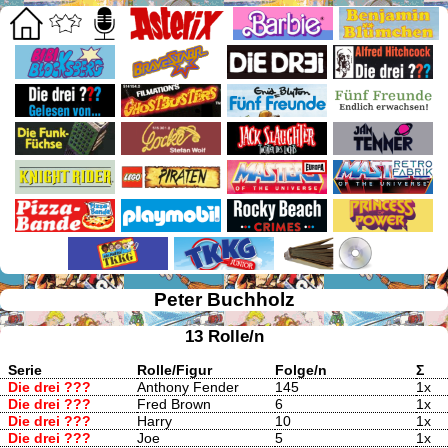
Peter Buchholz
13 Rolle/n
Serie
Rolle/Figur
Folge/n
Σ
Die drei ???
Anthony Fender
145
1x
Die drei ???
Fred Brown
6
1x
Die drei ???
Harry
10
1x
Die drei ???
Joe
5
1x