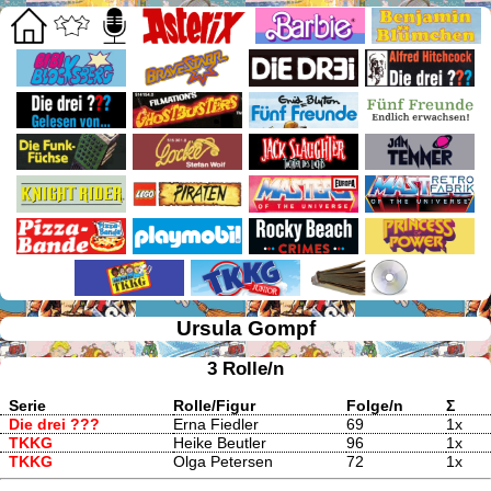
Ursula Gompf
3 Rolle/n
Serie
Rolle/Figur
Folge/n
Σ
Die drei ???
Erna Fiedler
69
1x
TKKG
Heike Beutler
96
1x
TKKG
Olga Petersen
72
1x