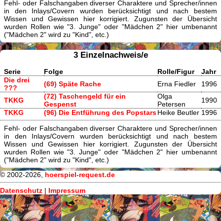
Fehl- oder Falschangaben diverser Charaktere und Sprecher/innen
in den Inlays/Covern wurden berücksichtigt und nach bestem
Wissen und Gewissen hier korrigiert. Zugunsten der Übersicht
wurden Rollen wie "3. Junge" oder "Mädchen 2" hier umbenannt
("Mädchen 2" wird zu "Kind", etc.)
3 Einzelnachweis/e
Serie
Folge
Rolle/Figur
Jahr
Die drei
(69) Späte Rache
Erna Fiedler
1996
???
(72) Taschengeld für ein
Olga
TKKG
1990
Gespenst
Petersen
TKKG
(96) Die Entführung des Popstars
Heike Beutler
1996
Fehl- oder Falschangaben diverser Charaktere und Sprecher/innen
in den Inlays/Covern wurden berücksichtigt und nach bestem
Wissen und Gewissen hier korrigiert. Zugunsten der Übersicht
wurden Rollen wie "3. Junge" oder "Mädchen 2" hier umbenannt
("Mädchen 2" wird zu "Kind", etc.)
© 2002-2026,
hoerspiel-request.de
Datenschutz
|
Impressum