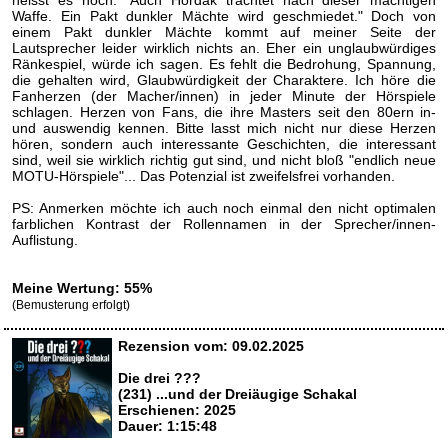
heisst es noch: "Auch Hordak trachtet nach dieser mächtigen
Waffe. Ein Pakt dunkler Mächte wird geschmiedet." Doch von
einem Pakt dunkler Mächte kommt auf meiner Seite der
Lautsprecher leider wirklich nichts an. Eher ein unglaubwürdiges
Ränkespiel, würde ich sagen. Es fehlt die Bedrohung, Spannung,
die gehalten wird, Glaubwürdigkeit der Charaktere. Ich höre die
Fanherzen (der Macher/innen) in jeder Minute der Hörspiele
schlagen. Herzen von Fans, die ihre Masters seit den 80ern in-
und auswendig kennen. Bitte lasst mich nicht nur diese Herzen
hören, sondern auch interessante Geschichten, die interessant
sind, weil sie wirklich richtig gut sind, und nicht bloß "endlich neue
MOTU-Hörspiele"... Das Potenzial ist zweifelsfrei vorhanden.
PS: Anmerken möchte ich auch noch einmal den nicht optimalen
farblichen Kontrast der Rollennamen in der Sprecher/innen-
Auflistung.
Meine Wertung: 55%
(Bemusterung erfolgt)
Rezension vom: 09.02.2025
Die drei ???
(231) ...und der Dreiäugige Schakal
Erschienen: 2025
Dauer: 1:15:48