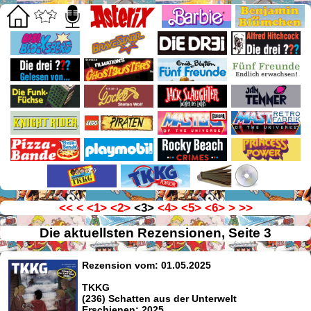
<<
<
<1>
<2>
<3>
<4>
<5>
<6>
>
>>
Die aktuellsten Rezensionen, Seite 3
Rezension vom: 01.05.2025
TKKG
(236) Schatten aus der Unterwelt
Erschienen: 2025