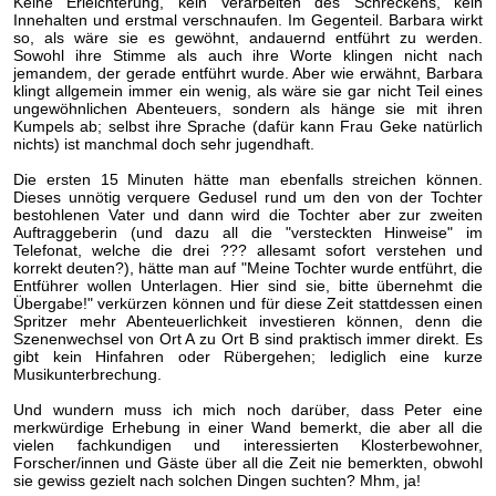
Keine Erleichterung, kein Verarbeiten des Schreckens, kein
Innehalten und erstmal verschnaufen. Im Gegenteil. Barbara wirkt
so, als wäre sie es gewöhnt, andauernd entführt zu werden.
Sowohl ihre Stimme als auch ihre Worte klingen nicht nach
jemandem, der gerade entführt wurde. Aber wie erwähnt, Barbara
klingt allgemein immer ein wenig, als wäre sie gar nicht Teil eines
ungewöhnlichen Abenteuers, sondern als hänge sie mit ihren
Kumpels ab; selbst ihre Sprache (dafür kann Frau Geke natürlich
nichts) ist manchmal doch sehr jugendhaft.
Die ersten 15 Minuten hätte man ebenfalls streichen können.
Dieses unnötig verquere Gedusel rund um den von der Tochter
bestohlenen Vater und dann wird die Tochter aber zur zweiten
Auftraggeberin (und dazu all die "versteckten Hinweise" im
Telefonat, welche die drei ??? allesamt sofort verstehen und
korrekt deuten?), hätte man auf "Meine Tochter wurde entführt, die
Entführer wollen Unterlagen. Hier sind sie, bitte übernehmt die
Übergabe!" verkürzen können und für diese Zeit stattdessen einen
Spritzer mehr Abenteuerlichkeit investieren können, denn die
Szenenwechsel von Ort A zu Ort B sind praktisch immer direkt. Es
gibt kein Hinfahren oder Rübergehen; lediglich eine kurze
Musikunterbrechung.
Und wundern muss ich mich noch darüber, dass Peter eine
merkwürdige Erhebung in einer Wand bemerkt, die aber all die
vielen fachkundigen und interessierten Klosterbewohner,
Forscher/innen und Gäste über all die Zeit nie bemerkten, obwohl
sie gewiss gezielt nach solchen Dingen suchten? Mhm, ja!