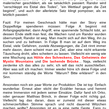
malerischer geschildert, als sie tatsächlich passiert. Randor wird
"verschleppt ins Eistal des Todes", "ein Wettlauf gegen die Zeit
beginnt", und auch der allerletzte Satz klingt pompöser, als es
letztlich passiert.
Fazit: Für meinen Geschmack hätte man der Story eine
Doppelfolge spendieren müssen: Folge A beginnt mit
Anfangsgeplänkel, dann Angriff, eine spannende Schlacht tobt, an
dessen Ende stellt man fest, die Wachen rund um Randor wurden
überrumpelt, Randor ist weg. Man macht sich auf den Weg, ihn zu
suchen und zu befreien. In Folge B man ist auf dem Weg ins
Eistal, viele Gefahren, zuviele Abzweigungen, die Zeit rinnt immer
mehr davon, dann scheint man am Ziel, aber eine nicht erkannte
Täuschung droht, alles scheitern zu lassen. Vielleicht ein wenig wie
eine Mischung aus
Höhle des Schreckens
,
Das Geheimnis der
Mystic Mountains
und
Die lachende Brücke
... Naja, vielleicht
zerdenke ich das alles zu sehr, ich will das nicht ausschließen.
Aber was soll ich machen: Immer wieder höre ich diese Folge und
mir kommen ständig die Worte "Warum? Bitte erklären!" in den
Sinn.
Ansonsten noch ein paar Worte zur Produktion: Die ist top. Einfach
wunderbar. Erneut aber sticht der Erzähler heraus und hemmt
meine Immersion mit jedem seiner Einsätze. Dafür fand ich Orko,
oder genauer Matthias Brinck, in dieser Folge echt richtig gut.
Vielleicht lag das daran, dass er zumeist mit dieser etwas
schmerzerfüllten Stimme sprach und nicht dauernd Witzchen
machen wollte? Ansonsten ist es ja eine nette Geste, Fans zu