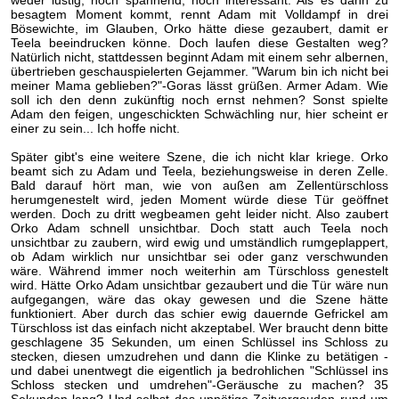
weder lustig, noch spannend, noch interessant. Als es dann zu
besagtem Moment kommt, rennt Adam mit Volldampf in drei
Bösewichte, im Glauben, Orko hätte diese gezaubert, damit er
Teela beeindrucken könne. Doch laufen diese Gestalten weg?
Natürlich nicht, stattdessen beginnt Adam mit einem sehr albernen,
übertrieben geschauspielerten Gejammer. "Warum bin ich nicht bei
meiner Mama geblieben?"-Goras lässt grüßen. Armer Adam. Wie
soll ich den denn zukünftig noch ernst nehmen? Sonst spielte
Adam den feigen, ungeschickten Schwächling nur, hier scheint er
einer zu sein... Ich hoffe nicht.
Später gibt's eine weitere Szene, die ich nicht klar kriege. Orko
beamt sich zu Adam und Teela, beziehungsweise in deren Zelle.
Bald darauf hört man, wie von außen am Zellentürschloss
herumgenestelt wird, jeden Moment würde diese Tür geöffnet
werden. Doch zu dritt wegbeamen geht leider nicht. Also zaubert
Orko Adam schnell unsichtbar. Doch statt auch Teela noch
unsichtbar zu zaubern, wird ewig und umständlich rumgeplappert,
ob Adam wirklich nur unsichtbar sei oder ganz verschwunden
wäre. Während immer noch weiterhin am Türschloss genestelt
wird. Hätte Orko Adam unsichtbar gezaubert und die Tür wäre nun
aufgegangen, wäre das okay gewesen und die Szene hätte
funktioniert. Aber durch das schier ewig dauernde Gefrickel am
Türschloss ist das einfach nicht akzeptabel. Wer braucht denn bitte
geschlagene 35 Sekunden, um einen Schlüssel ins Schloss zu
stecken, diesen umzudrehen und dann die Klinke zu betätigen -
und dabei unentwegt die eigentlich ja bedrohlichen "Schlüssel ins
Schloss stecken und umdrehen"-Geräusche zu machen? 35