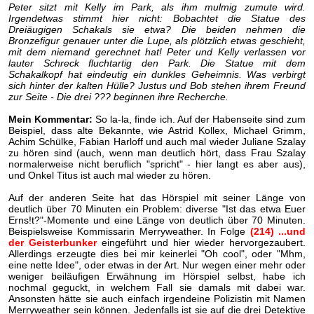
Peter sitzt mit Kelly im Park, als ihm mulmig zumute wird.
Irgendetwas stimmt hier nicht: Bobachtet die Statue des
Dreiäugigen Schakals sie etwa? Die beiden nehmen die
Bronzefigur genauer unter die Lupe, als plötzlich etwas geschieht,
mit dem niemand gerechnet hat! Peter und Kelly verlassen vor
lauter Schreck fluchtartig den Park. Die Statue mit dem
Schakalkopf hat eindeutig ein dunkles Geheimnis. Was verbirgt
sich hinter der kalten Hülle? Justus und Bob stehen ihrem Freund
zur Seite - Die drei ??? beginnen ihre Recherche.
Mein Kommentar:
So la-la, finde ich. Auf der Habenseite sind zum
Beispiel, dass alte Bekannte, wie Astrid Kollex, Michael Grimm,
Achim Schülke, Fabian Harloff und auch mal wieder Juliane Szalay
zu hören sind (auch, wenn man deutlich hört, dass Frau Szalay
normalerweise nicht beruflich "spricht" - hier langt es aber aus),
und Onkel Titus ist auch mal wieder zu hören.
Auf der anderen Seite hat das Hörspiel mit seiner Länge von
deutlich über 70 Minuten ein Problem: diverse "Ist das etwa Euer
Erns!t?"-Momente und eine Länge von deutlich über 70 Minuten.
Beispielsweise Kommissarin Merryweather. In Folge
(214) ...und
der Geisterbunker
eingeführt und hier wieder hervorgezaubert.
Allerdings erzeugte dies bei mir keinerlei "Oh cool", oder "Mhm,
eine nette Idee", oder etwas in der Art. Nur wegen einer mehr oder
weniger beiläufigen Erwähnung im Hörspiel selbst, habe ich
nochmal geguckt, in welchem Fall sie damals mit dabei war.
Ansonsten hätte sie auch einfach irgendeine Polizistin mit Namen
Merryweather sein können. Jedenfalls ist sie auf die drei Detektive