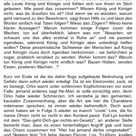
alle Leute König und Königin und fühlen sich von ihnen im Stich
gelassen. Wie passt das zusammen? Wissen König und Königin
nicht, was da draußen los ist? Und wenn sie es wüssten, warum
geht niemand zu den Bewohnern, sagt ihnen Hilfe zu und lässt den
Worten einfach mal Taten folgen? Wieso das Zögern? Wieso keine
klaren Aussagen? Warum kommen einige Folgen zuvor die
Wachen, tun auf überheblich, labern was von "Abwarten, wir
schauen uns das alles erstmal in Ruhe an" und nie passiert
irgendwas, während König und Königin aber unbedingt helfen
wollen? Diese pessimistische Sichtweise der Menschen auf König
und Königin muss doch irgendwo herkommen - sie befürchten ja
sogar, praktisch versklavt zu werden. Woher kommt das? Warum
tun König und Königin nicht endlich was? Bauen Hütten, senden
Essen, postieren Wachen...?
Kurz vor Ende ist die bis dahin flugs aufgebaute Bedrohung und
Gefahr dann sofort wieder erledigt. Da ist ein Eismonster, zack, ist
es besiegt. Orko warnt unter schlimmen Kopfschmerzen vor einer
Falle, jemand anderes sagt He-Man, er solle vorsichtig sein, denn
Orko habe wieder Schmerzen. Ich verstehe ja den gemeinten,
kausalen Zusammenhang, aber die Art, wie hier die Charaktere
miteinaner sprechen, ist immer wieder befremdlich. Doch auch
sonst haben wir in Folge 5 wieder so manch "coole" Line, die für
meine Ohren nicht so recht in den Kontext passt. Evil-Lyn kontert
mit dem "Das-geht-Dich-gar-nichts-an-Gesetz", an anderer Stelle
bemerkt man, dass es einen hinterhältigen Angriff gab und fasst
das Chaos zusammen mit "Hier hat jemand derbe umgestaltet!",
und Skeletor feixt "Ich liebe diesen Panzer. Los, Tri-Klops, knallen