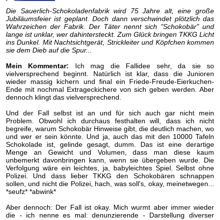
Die Sauerlich-Schokoladenfabrik wird 75 Jahre alt, eine große
Jubiläumsfeier ist geplant. Doch dann verschwindet plötzlich das
Wahrzeichen der Fabrik. Der Täter nennt sich "Schokobär" und
lange ist unklar, wer dahintersteckt. Zum Glück bringen TKKG Licht
ins Dunkel. Mit Nachtsichtgerät, Strickleiter und Köpfchen kommen
sie dem Dieb auf die Spur...
Mein Kommentar:
Ich mag die Fallidee sehr, da sie so
vielversprechend beginnt. Natürlich ist klar, dass die Junioren
wieder massig kichern und final ein Friede-Freude-Eierkuchen-
Ende mit nochmal Extrageckichere von sich geben werden. Aber
dennoch klingt das vielversprechend.
Und der Fall selbst ist an und für sich auch gar nicht mein
Problem. Obwohl ich durchaus festhalten will, dass ich nicht
begreife, warum Schokobär Hinweise gibt, die deutlich machen, wo
und wer er sein könnte. Und ja, auch das mit den 10000 Tafeln
Schokolade ist, gelinde gesagt, dumm. Das ist eine derartige
Menge an Gewicht und Volumen, dass man diese kaum
unbemerkt davonbringen kann, wenn sie übergeben wurde. Die
Verfolgung wäre ein leichtes, ja, babyleichtes Spiel. Selbst ohne
Polizei. Und dass lieber TKKG den Schokobären schnappen
sollen, und nicht die Polizei, hach, was soll's, okay, meinetwegen...
*seufz* *abwink*
Aber dennoch: Der Fall ist okay. Mich wurmt aber immer wieder
die - ich nenne es mal: denunzierende - Darstellung diverser