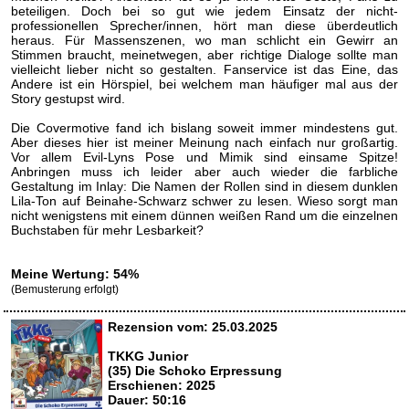
beteiligen. Doch bei so gut wie jedem Einsatz der nicht-
professionellen Sprecher/innen, hört man diese überdeutlich
heraus. Für Massenszenen, wo man schlicht ein Gewirr an
Stimmen braucht, meinetwegen, aber richtige Dialoge sollte man
vielleicht lieber nicht so gestalten. Fanservice ist das Eine, das
Andere ist ein Hörspiel, bei welchem man häufiger mal aus der
Story gestupst wird.
Die Covermotive fand ich bislang soweit immer mindestens gut.
Aber dieses hier ist meiner Meinung nach einfach nur großartig.
Vor allem Evil-Lyns Pose und Mimik sind einsame Spitze!
Anbringen muss ich leider aber auch wieder die farbliche
Gestaltung im Inlay: Die Namen der Rollen sind in diesem dunklen
Lila-Ton auf Beinahe-Schwarz schwer zu lesen. Wieso sorgt man
nicht wenigstens mit einem dünnen weißen Rand um die einzelnen
Buchstaben für mehr Lesbarkeit?
Meine Wertung: 54%
(Bemusterung erfolgt)
Rezension vom: 25.03.2025
TKKG Junior
(35) Die Schoko Erpressung
Erschienen: 2025
Dauer: 50:16