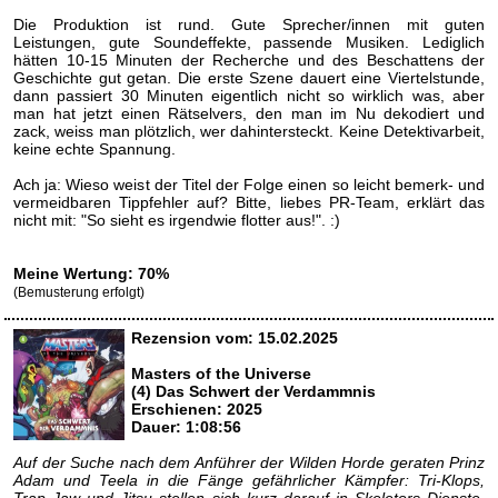
Die Produktion ist rund. Gute Sprecher/innen mit guten
Leistungen, gute Soundeffekte, passende Musiken. Lediglich
hätten 10-15 Minuten der Recherche und des Beschattens der
Geschichte gut getan. Die erste Szene dauert eine Viertelstunde,
dann passiert 30 Minuten eigentlich nicht so wirklich was, aber
man hat jetzt einen Rätselvers, den man im Nu dekodiert und
zack, weiss man plötzlich, wer dahintersteckt. Keine Detektivarbeit,
keine echte Spannung.
Ach ja: Wieso weist der Titel der Folge einen so leicht bemerk- und
vermeidbaren Tippfehler auf? Bitte, liebes PR-Team, erklärt das
nicht mit: "So sieht es irgendwie flotter aus!". :)
Meine Wertung: 70%
(Bemusterung erfolgt)
Rezension vom: 15.02.2025
Masters of the Universe
(4) Das Schwert der Verdammnis
Erschienen: 2025
Dauer: 1:08:56
Auf der Suche nach dem Anführer der Wilden Horde geraten Prinz
Adam und Teela in die Fänge gefährlicher Kämpfer: Tri-Klops,