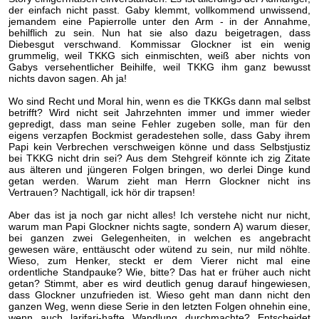
der einfach nicht passt. Gaby klemmt, vollkommend unwissend,
jemandem eine Papierrolle unter den Arm - in der Annahme,
behilflich zu sein. Nun hat sie also dazu beigetragen, dass
Diebesgut verschwand. Kommissar Glockner ist ein wenig
grummelig, weil TKKG sich einmischten, weiß aber nichts von
Gabys versehentlicher Beihilfe, weil TKKG ihm ganz bewusst
nichts davon sagen. Ah ja!
Wo sind Recht und Moral hin, wenn es die TKKGs dann mal selbst
betrifft? Wird nicht seit Jahrzehnten immer und immer wieder
gepredigt, dass man seine Fehler zugeben solle, man für den
eigens verzapfen Bockmist geradestehen solle, dass Gaby ihrem
Papi kein Verbrechen verschweigen könne und dass Selbstjustiz
bei TKKG nicht drin sei? Aus dem Stehgreif könnte ich zig Zitate
aus älteren und jüngeren Folgen bringen, wo derlei Dinge kund
getan werden. Warum zieht man Herrn Glockner nicht ins
Vertrauen? Nachtigall, ick hör dir trapsen!
Aber das ist ja noch gar nicht alles! Ich verstehe nicht nur nicht,
warum man Papi Glockner nichts sagte, sondern A) warum dieser,
bei ganzen zwei Gelegenheiten, in welchen es angebracht
gewesen wäre, enttäuscht oder wütend zu sein, nur mild nöhlte.
Wieso, zum Henker, steckt er dem Vierer nicht mal eine
ordentliche Standpauke? Wie, bitte? Das hat er früher auch nicht
getan? Stimmt, aber es wird deutlich genug darauf hingewiesen,
dass Glockner unzufrieden ist. Wieso geht man dann nicht den
ganzen Weg, wenn diese Serie in den letzten Folgen ohnehin eine,
wenn auch larifari-hafte Wandlung durchmachte? Entscheidet