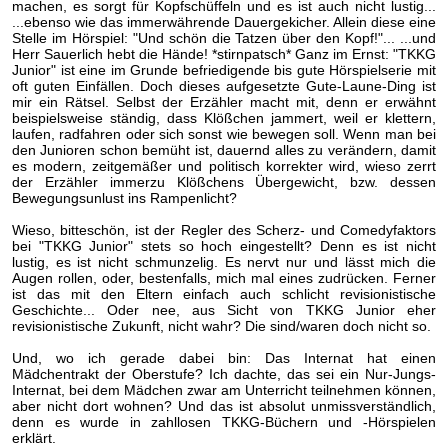
machen, es sorgt für Kopfschüffeln und es ist auch nicht lustig...
...ebenso wie das immerwährende Dauergekicher. Allein diese eine
Stelle im Hörspiel: "Und schön die Tatzen über den Kopf!"... ...und
Herr Sauerlich hebt die Hände! *stirnpatsch* Ganz im Ernst: "TKKG
Junior" ist eine im Grunde befriedigende bis gute Hörspielserie mit
oft guten Einfällen. Doch dieses aufgesetzte Gute-Laune-Ding ist
mir ein Rätsel. Selbst der Erzähler macht mit, denn er erwähnt
beispielsweise ständig, dass Klößchen jammert, weil er klettern,
laufen, radfahren oder sich sonst wie bewegen soll. Wenn man bei
den Junioren schon bemüht ist, dauernd alles zu verändern, damit
es modern, zeitgemäßer und politisch korrekter wird, wieso zerrt
der Erzähler immerzu Klößchens Übergewicht, bzw. dessen
Bewegungsunlust ins Rampenlicht?
Wieso, bitteschön, ist der Regler des Scherz- und Comedyfaktors
bei "TKKG Junior" stets so hoch eingestellt? Denn es ist nicht
lustig, es ist nicht schmunzelig. Es nervt nur und lässt mich die
Augen rollen, oder, bestenfalls, mich mal eines zudrücken. Ferner
ist das mit den Eltern einfach auch schlicht revisionistische
Geschichte... Oder nee, aus Sicht von TKKG Junior eher
revisionistische Zukunft, nicht wahr? Die sind/waren doch nicht so.
Und, wo ich gerade dabei bin: Das Internat hat einen
Mädchentrakt der Oberstufe? Ich dachte, das sei ein Nur-Jungs-
Internat, bei dem Mädchen zwar am Unterricht teilnehmen können,
aber nicht dort wohnen? Und das ist absolut unmissverständlich,
denn es wurde in zahllosen TKKG-Büchern und -Hörspielen
erklärt.