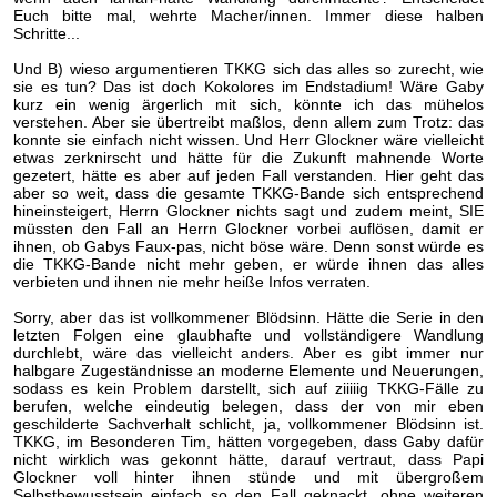
Euch bitte mal, wehrte Macher/innen. Immer diese halben
Schritte...
Und B) wieso argumentieren TKKG sich das alles so zurecht, wie
sie es tun? Das ist doch Kokolores im Endstadium! Wäre Gaby
kurz ein wenig ärgerlich mit sich, könnte ich das mühelos
verstehen. Aber sie übertreibt maßlos, denn allem zum Trotz: das
konnte sie einfach nicht wissen. Und Herr Glockner wäre vielleicht
etwas zerknirscht und hätte für die Zukunft mahnende Worte
gezetert, hätte es aber auf jeden Fall verstanden. Hier geht das
aber so weit, dass die gesamte TKKG-Bande sich entsprechend
hineinsteigert, Herrn Glockner nichts sagt und zudem meint, SIE
müssten den Fall an Herrn Glockner vorbei auflösen, damit er
ihnen, ob Gabys Faux-pas, nicht böse wäre. Denn sonst würde es
die TKKG-Bande nicht mehr geben, er würde ihnen das alles
verbieten und ihnen nie mehr heiße Infos verraten.
Sorry, aber das ist vollkommener Blödsinn. Hätte die Serie in den
letzten Folgen eine glaubhafte und vollständigere Wandlung
durchlebt, wäre das vielleicht anders. Aber es gibt immer nur
halbgare Zugeständnisse an moderne Elemente und Neuerungen,
sodass es kein Problem darstellt, sich auf ziiiiig TKKG-Fälle zu
berufen, welche eindeutig belegen, dass der von mir eben
geschilderte Sachverhalt schlicht, ja, vollkommener Blödsinn ist.
TKKG, im Besonderen Tim, hätten vorgegeben, dass Gaby dafür
nicht wirklich was gekonnt hätte, darauf vertraut, dass Papi
Glockner voll hinter ihnen stünde und mit übergroßem
Selbstbewusstsein einfach so den Fall geknackt, ohne weiteren