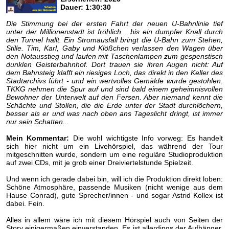
Dauer: 1:30:30
Die Stimmung bei der ersten Fahrt der neuen U-Bahnlinie tief
unter der Millionenstadt ist fröhlich... bis ein dumpfer Knall durch
den Tunnel hallt. Ein Stromausfall bringt die U-Bahn zum Stehen,
Stille. Tim, Karl, Gaby und Klößchen verlassen den Wagen über
den Notausstieg und laufen mit Taschenlampen zum gespenstisch
dunklen Geisterbahnhof. Dort trauen sie ihren Augen nicht: Auf
dem Bahnsteig klafft ein riesiges Loch, das direkt in den Keller des
Stadtarchivs führt - und ein wertvolles Gemälde wurde gestohlen.
TKKG nehmen die Spur auf und sind bald einem geheimnisvollen
Bewohner der Unterwelt auf den Fersen. Aber niemand kennt die
Schächte und Stollen, die die Erde unter der Stadt durchlöchern,
besser als er und was nach oben ans Tageslicht dringt, ist immer
nur sein Schatten...
Mein Kommentar:
Die wohl wichtigste Info vorweg: Es handelt
sich hier nicht um ein Livehörspiel, das während der Tour
mitgeschnitten wurde, sondern um eine reguläre Studioproduktion
auf zwei CDs, mit je grob einer Dreiviertelstunde Spielzeit.
Und wenn ich gerade dabei bin, will ich die Produktion direkt loben:
Schöne Atmosphäre, passende Musiken (nicht wenige aus dem
Hause Conrad), gute Sprecher/innen - und sogar Astrid Kollex ist
dabei. Fein.
Alles in allem wäre ich mit diesem Hörspiel auch von Seiten der
Story einigermaßen einverstanden. Es ist allerdings der Aufhänger,