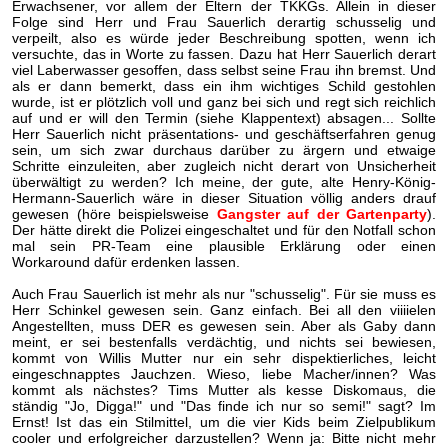
Erwachsener, vor allem der Eltern der TKKGs. Allein in dieser
Folge sind Herr und Frau Sauerlich derartig schusselig und
verpeilt, also es würde jeder Beschreibung spotten, wenn ich
versuchte, das in Worte zu fassen. Dazu hat Herr Sauerlich derart
viel Laberwasser gesoffen, dass selbst seine Frau ihn bremst. Und
als er dann bemerkt, dass ein ihm wichtiges Schild gestohlen
wurde, ist er plötzlich voll und ganz bei sich und regt sich reichlich
auf und er will den Termin (siehe Klappentext) absagen... Sollte
Herr Sauerlich nicht präsentations- und geschäftserfahren genug
sein, um sich zwar durchaus darüber zu ärgern und etwaige
Schritte einzuleiten, aber zugleich nicht derart von Unsicherheit
überwältigt zu werden? Ich meine, der gute, alte Henry-König-
Hermann-Sauerlich wäre in dieser Situation völlig anders drauf
gewesen (höre beispielsweise
Gangster auf der Gartenparty
).
Der hätte direkt die Polizei eingeschaltet und für den Notfall schon
mal sein PR-Team eine plausible Erklärung oder einen
Workaround dafür erdenken lassen.
Auch Frau Sauerlich ist mehr als nur "schusselig". Für sie muss es
Herr Schinkel gewesen sein. Ganz einfach. Bei all den viiiielen
Angestellten, muss DER es gewesen sein. Aber als Gaby dann
meint, er sei bestenfalls verdächtig, und nichts sei bewiesen,
kommt von Willis Mutter nur ein sehr dispektierliches, leicht
eingeschnapptes Jauchzen. Wieso, liebe Macher/innen? Was
kommt als nächstes? Tims Mutter als kesse Diskomaus, die
ständig "Jo, Digga!" und "Das finde ich nur so semi!" sagt? Im
Ernst! Ist das ein Stilmittel, um die vier Kids beim Zielpublikum
cooler und erfolgreicher darzustellen? Wenn ja: Bitte nicht mehr