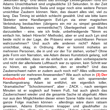
Sekunden lang? Und selbst das unnötige Zeitvergeuden rund um
Adams Unsichtbarkeit sind unglaubliche 13 Sekunden. In der Zeit
hätte Orko problemlos Teela und sogar noch eine weitere Person
unsichtbar Zaubern können. Nein, das dauert alles viel, viel zu
lang. Das Timing ist wirklich schlecht gewählt. Und wie bitte kann
Skeletor seine Handlangerin Evil-Lyn via einer magischen
Verbindung beobachten (übrigens ein mir zu simpel gewähltes
Stilmittel, Skeletors vermeintliche(?) Überlegenheit und Macht
darzustellen - eine, wie ich finde, unbefriedigende "Nimm es
einfach hin, liebe/r Hörer/in"-Methode), aber er und auch Lyn sind
beide nicht in der Lage, die Präsenz einer unsichtbaren Person
wahrzunehmen? Und auch alle anderen nicht? Adam ist
unsichtbar, okay, in Ordnung. Aber er kommt mühelos an
mehreren Personen, die in und vor der Tür stehen, vorbei? Ohne
jede Form von Narration, wie Adam dieses Kunststück gelang, soll
ich mir vorstellen, dass er da einfach so an allen vorbeispazierte
und nicht der allerleisete Lufthauch war zu spüren, kein Schritt war
zu hören, es gab niemanden, den er streifte? Und das
Zauberschwert nahm er zudem auch noch mit? Alles vollkommen
unbemerkt vor mehreren Anwesenden? Wie auch schon in
(3) Der
Kristallschild
verpufft ein an und für sich spannender
Handlungsstrang: Adam ist entführt, ein eigentlich toller,
"dramatischer" "Schockmoment", aber - ZACK -, nach wenigen
Minuten ist er sogleich auf freiem Fuß, hat auch gleich das
Zauberschwert wieder und die gesamte Sache ist abgehakt. Allein
nur aus den Möglichkeiten dieser einen Szene hätte man fast eine
ganze Folge machen können - allerdings wäre dann ratsam
gewesen, Adams Entkommen knapper und glaubhafter zu