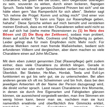
Charaktere, die guten wie die bösen, dem Gegenüber überlegen
zu sein, souverän zu wirken, durch einen lockeren, flapsigen
Spruch. Teela hätte "ein ganzes Dutzend Prinzen bei sich" und sie
hätte eben gern "das Rampenlicht für sich allein". Skeletor sagt
"Ich nehme die Prügel. Komm und schlag mich!" Und einer von
den Bösen erklärt: "Er kann uns Tipps zur Rasenpflege geben,
hahaha". Diese Sprüche wirken auf mich bemüht und verstärken
meinen Eindruck, dass es mit den Charakteren selbst wohl nicht so
viel auf sich hat (siehe meine Rezensionen zu
(1) Im Netz des
Bösen
und
(2) Die Burg der Zeitlosen
), sodass man probiert,
ihnen auf solche Art Tiefe, Coolness und Schlagfertig zu geben.
Leider gelingt das für mein Empfinden nicht. Mehr noch: Für
diverse Metriken nennt man fremde Maßeinheiten, bedient sich
erfundenen Völkern und dergleichen, aber dann machen so viele
Charaktere einen auf John McClane.
Mit dem eben zuletzt genannten Zitat (Rasenpflege) geht zudem
einher, dass viele Charaktere zu ähnlich klingen. Gerade in
Szenen mit vier oder mehr Sprechenden verliert man schnell den
Überblick. Bei Skeletor, He-Man, Hordak, Teela und Evil-Lyn
funktioniert es gut bis sehr gut, sie zu unterscheiden. Bei allen
anderen gerate ich oft ins Schwimmen und bin froh, dass bei den
jeweiligen Antworten oft der Name der Person dazugesagt wird,
die direkt vorher sprach. Lasst neuen Charakteren ihre Momente,
in denen sie durch ihre Eigenarten und Fähigkeiten glänzen
können, sie ausreichend vorgestellt werden, man ihre Stimmen ein
wenig hören kann, bevor man sie, nachdem man sie kurz
namentlich erwähnte und oberflächlich ihre Gimmicks erklärt,