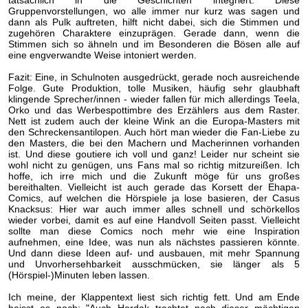
tatsächlich in die Geschichten integriert. Diese
Gruppenvorstellungen, wo alle immer nur kurz was sagen und
dann als Pulk auftreten, hilft nicht dabei, sich die Stimmen und
zugehören Charaktere einzuprägen. Gerade dann, wenn die
Stimmen sich so ähneln und im Besonderen die Bösen alle auf
eine engverwandte Weise intoniert werden.
Fazit: Eine, in Schulnoten ausgedrückt, gerade noch ausreichende
Folge. Gute Produktion, tolle Musiken, häufig sehr glaubhaft
klingende Sprecher/innen - wieder fallen für mich allerdings Teela,
Orko und das Werbespottimbre des Erzählers aus dem Raster.
Nett ist zudem auch der kleine Wink an die Europa-Masters mit
den Schreckensantilopen. Auch hört man wieder die Fan-Liebe zu
den Masters, die bei den Machern und Macherinnen vorhanden
ist. Und diese goutiere ich voll und ganz! Leider nur scheint sie
wohl nicht zu genügen, uns Fans mal so richtig mitzureißen. Ich
hoffe, ich irre mich und die Zukunft möge für uns großes
bereithalten. Vielleicht ist auch gerade das Korsett der Ehapa-
Comics, auf welchen die Hörspiele ja lose basieren, der Casus
Knacksus: Hier war auch immer alles schnell und schörkellos
wieder vorbei, damit es auf eine Handvoll Seiten passt. Vielleicht
sollte man diese Comics noch mehr wie eine Inspiration
aufnehmen, eine Idee, was nun als nächstes passieren könnte.
Und dann diese Ideen auf- und ausbauen, mit mehr Spannung
und Unvorhersehbarkeit ausschmücken, sie länger als 5
(Hörspiel-)Minuten leben lassen.
Ich meine, der Klappentext liest sich richtig fett. Und am Ende