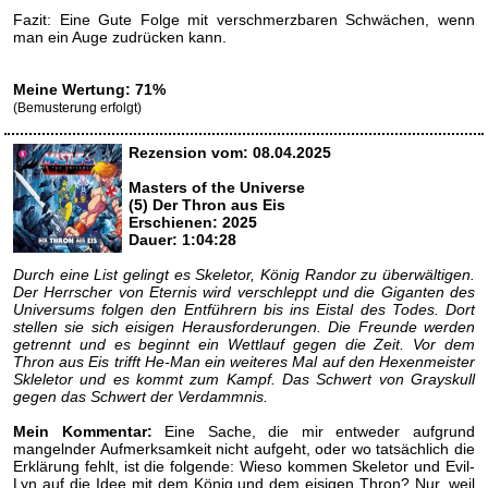
Fazit: Eine Gute Folge mit verschmerzbaren Schwächen, wenn
man ein Auge zudrücken kann.
Meine Wertung: 71%
(Bemusterung erfolgt)
Rezension vom: 08.04.2025
Masters of the Universe
(5) Der Thron aus Eis
Erschienen: 2025
Dauer: 1:04:28
Durch eine List gelingt es Skeletor, König Randor zu überwältigen.
Der Herrscher von Eternis wird verschleppt und die Giganten des
Universums folgen den Entführern bis ins Eistal des Todes. Dort
stellen sie sich eisigen Herausforderungen. Die Freunde werden
getrennt und es beginnt ein Wettlauf gegen die Zeit. Vor dem
Thron aus Eis trifft He-Man ein weiteres Mal auf den Hexenmeister
Skleletor und es kommt zum Kampf. Das Schwert von Grayskull
gegen das Schwert der Verdammnis.
Mein Kommentar:
Eine Sache, die mir entweder aufgrund
mangelnder Aufmerksamkeit nicht aufgeht, oder wo tatsächlich die
Erklärung fehlt, ist die folgende: Wieso kommen Skeletor und Evil-
Lyn auf die Idee mit dem König und dem eisigen Thron? Nur, weil