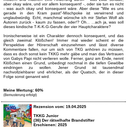
aber okay wäre, und vor allem konsequent! -, oder sie tun es nicht
- was auch okay und konsequent wäre. Aber diese "Wie es uns
gerade in den Kram passt"-Mischpoke ist verwirrend und
unglaubwürdig. Echt, manchmal wünsche ich mir Stefan Wolf als
Autoren zurück - kaum zu fassen, oder!? Oh... ...ach ja, was soll
dieses kindische T-K-K-G-Gerufe der vier Hauptcharaktere?
Ironischerweise ist ein Charakter dennoch konsequent, und das
gleich zweimal: Klößchen! Immer mal wieder scheint er die
Perspektive der Hörerschaft einzunehmen und lässt diverse
Kommentare fallen, nur um sich von TKG anhören zu müssen,
dass es doch sonst kein TKKG mehr gäbe und man das Vertrauen
von Gabys Papi nicht verlieren wolle. Ferner, ganz am Ende, nennt
Klößchen einen Grund, unbedingt nochmal in die tiefen Gewölbe
eindringen zu wollen. Jener Grund ist tausendmal
nachvollziehbarer und ehrlicher, als der Quatsch, der in dieser
Folge sonst genannt wird.
Meine Wertung: 60%
(Bemusterung erfolgt)
Rezension vom: 19.04.2025
TKKG Junior
(36) Der rätselhafte Brandstifter
Erschienen: 2025