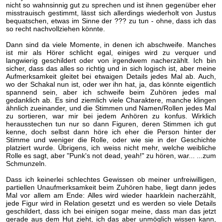
nicht so wahnsinnig gut zu sprechen und ist ihnen gegenüber eher
misstrauisch gestimmt, lässt sich allerdings wiederholt von Justus
bequatschen, etwas im Sinne der ??? zu tun - ohne, dass ich das
so recht nachvollziehen könnte.
Dann sind da viele Momente, in denen ich abschweife. Manches
ist mir als Hörer schlicht egal, einiges wird zu verquer und
langwierig geschildert oder von irgendwem nacherzählt. Ich bin
sicher, dass das alles so richtig und in sich logisch ist, aber meine
Aufmerksamkeit gleitet bei etwaigen Details jedes Mal ab. Auch,
wo der Schakal nun ist, oder wer ihn hat, ja, das könnte eigentlich
spannend sein, aber ich schweife beim Zuhören jedes mal
gedanklich ab. Es sind ziemlich viele Charaktere, manche klingen
ähnlich zueinander, und die Stimmen und Namen/Rollen jedes Mal
zu sortieren, war mir bei jedem Anhören zu konfus. Wirklich
herausstechen tun nur so dann Figuren, deren Stimmen ich gut
kenne, doch selbst dann höre ich eher die Person hinter der
Stimme und weniger die Rolle, oder wie sie in der Geschichte
platziert wurde. Übrigens, ich weiss nicht mehr, welche weibliche
Rolle es sagt, aber "Punk's not dead, yeah!" zu hören, war... ...zum
Schmunzeln.
Dass ich keinerlei schlechtes Gewissen ob meiner unfreiwilligen,
partiellen Unaufmerksamkeit beim Zuhören habe, liegt dann jedes
Mal vor allem am Ende: Alles wird wieder haarklein nacherzählt,
jede Figur wird in Relation gesetzt und es werden so viele Details
geschildert, dass ich bei einigen sogar meine, dass man das jetzt
gerade aus dem Hut zieht, ich das aber unmöglich wissen kann,