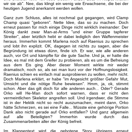
wir sie ab". Nee, das klingt ein wenig wie Erwachsene, die bei der
heutigen Jugend anerkannt werden wollen.
Ganz zum Schluss, alles ist nochmal gut gegangen, wird Clamp
Champ quasi "geboren". Nette Idee, das so zu machen. Doch
erneut passen für mich einige Dinge nicht wirklich ineinander: Der
König dankt zwar Man-at-Arms "und einer Gruppe tapferer
Streiter", aber letztlich hebt er dabei lediglich den Waffenmeister
heraus. Immerhin kommt Marlena noch auf Raenius zu sprechen
und lobt ihn explizit. OK, dagegen ist nichts zu sagen, aber die
Begründung ist etwas dünn, finde ich. Er war, wie alle anderen
auch, vor Ort und kämpfte für die gute Sache. Und ja, er hatte die
Idee, es mal mit dem Greifer zu probieren, als es um die Befreiung
aus dem Eis ging. Aber dieser Moment wirkte mir weder
dramatisch, noch so, als sei man kurz vor der Hoffnungslosigkeit.
Raenius schien es einfach mal ausprobieren zu wollen, mehr nicht.
Doch Marlena erklärt, er habe "im Angesicht größter Gefahr Mut,
Umsicht und die nötige Ruhe bewiesen". Hmm, ja, ok, stimmt
schon. Aber das gilt doch für alle anderen auch... Oder? Gerade
Orko will He-Man doch sofort warnen, dass er nicht den
vermeintlichen Skeletor angreifen soll. Und irgendwer, die Stimme
ist in der Hektik nicht so recht auszumachen, meint dann, Orko
hätte Schmerzen, es sei eine Falle... Müsste eine gehörige Portion
Dank also nicht gerade auf Orko entfallen? Und ganz allgemein
auf alle Beteiligten? Immerhin wurde durch das
Zusammenarbeiten aller der König befreit.
Im Klappentext wird die gebotene Story übrigens erneut