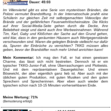
Dauer: 45:03
Im Villenviertel gibt es eine Serie von mysteriösen Bränden, die
Polizei vermutet Brandstiftung. In der Internatsschule prahlt eine
Schülerin zur gleichen Zeit mit selbstgemachten Videoclips der
Brände und der gefährlichen Feuerwehrlöscheinsätze. Die Klicks
auf ihrer Social-Media-Seite gehen durch die Decke, ihre
Beliebtheit steigt und damit auch ihre Werbeeinnahmen. Während
Tim, Karl, Gaby und Klößchen der Sache auf den Grund gehen,
wird klar, dass in den geräumten Häusern auch Wertgegenstände
verschwunden sind. Waren die gelegten Brände vielleicht nur dafür
da, Spuren der Einbrüche zu vernichten? TKKG müssen alles
geben, bevor der Brandstifter noch mehr Unheil anrichten kann!
Mein Kommentar:
Ich mag den Fall, er hat einen gewissen
Charme, das lässt sich nicht bestreiten. Dennoch ist er ein
typischer TKKG-Junior-Fall, ohne Überraschungen und Plottwists.
Und mit dem repräsentativen Dauergekicher. Und einem
Bösewicht, der aber eigentlich ganz lieb ist. Aber auch mit der
üblichen guten Produktion, mit guten Musiken und den guten
Sprechern und Sprecherinnen. Aber eben auch wieder dem
typischen schon nach 10-15 Minuten vorhersehbaren Ende.
Meine Wertung: 71%
(Bemusterung erfolgt)