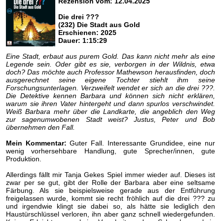
Rezension vom: 12.04.2025
Die drei ???
(232) Die Stadt aus Gold
Erschienen: 2025
Dauer: 1:15:29
Eine Stadt, erbaut aus purem Gold. Das kann nicht mehr als eine
Legende sein. Oder gibt es sie, verborgen in der Wildnis, etwa
doch? Das möchte auch Professor Mathewson herausfinden, doch
ausgerechnet seine eigene Tochter stiehlt ihm seine
Forschungsunterlagen. Verzweifelt wendet er sich an die drei ???.
Die Detektive kennen Barbara und können sich nicht erklären,
warum sie ihren Vater hintergeht und dann spurlos verschwindet.
Weiß Barbara mehr über die Landkarte, die angeblich den Weg
zur sagenumwobenen Stadt weist? Justus, Peter und Bob
übernehmen den Fall.
Mein Kommentar:
Guter Fall. Interessante Grundidee, eine nur
wenig vorhersehbare Handlung, gute Sprecher/innen, gute
Produktion.
Allerdings fällt mir Tanja Gekes Spiel immer wieder auf. Dieses ist
zwar per se gut, gibt der Rolle der Barbara aber eine seltsame
Färbung. Als sie beispielsweise gerade aus der Entführung
freigelassen wurde, kommt sie recht fröhlich auf die drei ??? zu
und irgendwie klingt sie dabei so, als hätte sie lediglich den
Haustürschlüssel verloren, ihn aber ganz schnell wiedergefunden.