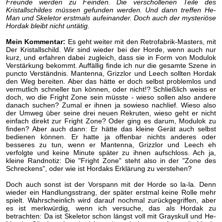
Freunde werden zu Feinden. Die verschollenen Teile des
Kristallschildes müssen gefunden werden. Und dann treffen He-
Man und Skeletor erstmals aufeinander. Doch auch der mysteriöse
Hordak bleibt nicht untätig.
Mein Kommentar:
Es geht weiter mit den Retrofabrik-Masters, mit
Der Kristallschild. Wir sind wieder bei der Horde, wenn auch nur
kurz, und erfahren dabei zugleich, dass sie in Form von Modulok
Verstärkung bekommt. Auffällig finde ich nur die gesamte Szene in
puncto Verständnis. Mantenna, Grizzlor und Leech sollten Hordak
den Weg bereiten. Aber das hätte er doch selbst problemlos und
vermutlich schneller tun können, oder nicht!? Schließlich weiss er
doch, wo die Fright Zone sein müsste - wieso sollen also andere
danach suchen? Zumal er ihnen ja sowieso nachlief. Wieso also
der Umweg über seine drei neuen Rekruten, wieso geht er nicht
einfach direkt zur Fright Zone? Oder ging es darum, Modulok zu
finden? Aber auch dann: Er hätte das kleine Gerät auch selbst
bedienen können. Er hatte ja offenbar nichts anderes oder
besseres zu tun, wenn er Mantenna, Grizzlor und Leech eh
verfolgte und keine Minute später zu ihnen aufschloss. Ach ja,
kleine Randnotiz: Die "Fright Zone" steht also in der "Zone des
Schreckens", oder wie ist Hordaks Erklärung zu verstehen?
Doch auch sonst ist der Vorspann mit der Horde so la-la. Denn
wieder ein Handlungsstrang, der später erstmal keine Rolle mehr
spielt. Wahrscheinlich wird darauf nochmal zurückgegriffen, aber
es ist merkwürdig, wenn ich versuche, das als Hordak zu
betrachten: Da ist Skeletor schon längst voll mit Grayskull und He-