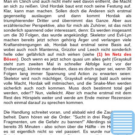
Man im Clinch und auch nicht mehr weit davon entfernt, die Macht
an sich zu reißen. Und Hordak baut erst noch seine Festung auf.
Klar, kann man machen. Sollen doch die Anderen sich erstmal
gegenseitig auslaugen und dann kommt Hordak als
triumphierender Dritter und übernimmt das Ganze. Aber aus
erzählerischer Perspektive, also für mich als Zuhörer, ist das nicht
sonderlich spannend oder interessant, denn: Es werden insgesamt
um die 30 Folgen, das wurde angekündigt. Skeletor und Evil-Lyn
machen bereits jetzt schon gehörig Ärger und verlangen viele
Kraftanstrengungen ab, Hordak baut erstmal seine Basis auf,
wobei auch noch Mantenna, Grizzlor und Leech nicht sonderlich
helle oder gefährlich auf mich wirken (siehe
(1) Im Netz des
Bösen
). Doch wenn es jetzt schon quasi um alles geht (Grayskull
steht zum zweiten Mal in schneller Abfolge kurz vor der
Eroberung), könnte man denken, dass es doch super sei, wenn 30
Folgen lang immer Spannung und Action zu erwarten seien:
Skeletor wird noch mächtiger, Grayskull erlangt bald auch seine
volle Macht, Hordak will mitmischen, und die Snake-Men werden
sicherlich auch noch kommen. Muss doch bestimmt total geil
werden, oder!? Nun, vielleicht. Aber ich mache erstmal mit dem
Rest des Hörspiels weiter und werde am Ende meiner Rezension
noch einmal darauf zu sprechen kommen.
Die Handlung schreitet voran, und alsbald wird die Zauberin/Zoar
befreit. Dann hören wir die Order: "Sucht in drei Regionen nach
Fragmenten, um die Gefahr zu bannen!" Allerdings sind wir hier
bereits 35 Minuten - also schon über die Hälfte - im Hörspiel und
es ist eigentlich nicht so viel passiert. Es wurde nur recht viel