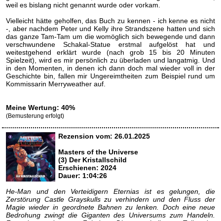
weil es bislang nicht genannt wurde oder vorkam.
Vielleicht hätte geholfen, das Buch zu kennen - ich kenne es nicht
-, aber nachdem Peter und Kelly ihre Strandszene hatten und sich
das ganze Tam-Tam um die womöglich sich bewegende und dann
verschwundene Schakal-Statue erstmal aufgelöst hat und
weitestgehend erklärt wurde (nach grob 15 bis 20 Minuten
Spielzeit), wird es mir persönlich zu überladen und langatmig. Und
in den Momenten, in denen ich dann doch mal wieder voll in der
Geschichte bin, fallen mir Ungereimtheiten zum Beispiel rund um
Kommissarin Merryweather auf.
Meine Wertung: 40%
(Bemusterung erfolgt)
Rezension vom: 26.01.2025
Masters of the Universe
(3) Der Kristallschild
Erschienen: 2024
Dauer: 1:04:26
He-Man und den Verteidigern Eternias ist es gelungen, die
Zerstörung Castle Grayskulls zu verhindern und den Fluss der
Magie wieder in geordnete Bahnen zu lenken. Doch eine neue
Bedrohung zwingt die Giganten des Universums zum Handeln.