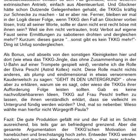
extrinsischen Antrieb; einfach aus Abenteuerlust. Und Glockner
hätte schon Dutzende Gelegenheiten gehabt, die TKKGs kräftig
zur Schnecke zu machen - tat er aber nie. Ferner, bleiben wir mal
in der Logik dieser Folge, wenn TKKG den Fall an Glockner vorbei
lösen, trotz all seiner Worte, sollte er dann nicht erst recht böse mit
ihnen sein? Weil sie ihm nicht vertrauten, trotz Verbot auf eigene
Faust seine Ermittlungen zu sabotieren drohten und dergleichen
mehr!? Kurzum: dieses ganze "...sonst gibt es kein TKKG mehr!"-
Ding ist Unfug sondergleichen.
Als Bonus, und abseits von den sonstigen Kleinigkeiten hier und
dort (wie etwa das TKKG-Jingle, das ohne Zusammenhang in der
U-Bahn auf einer Trompete gespielt wird), verstehe ich die Rolle
der Elvira Peschl (Astrid Kollex) nicht. Diese Rolle macht nichts
anderes, als plump und eindimensional in etwas verworrenem
Kauderwelsch zu sagen: "GEHT IN DEN UNTERGRUND!" - ohne
aber zu erklären, warum sie es sagt, oder wieso die TKKGs ihrer
Aufforderung Folge leisten sollten. Gab es keine
nachvollziehbareren Ideen, TKKG auf Frau Peschl treffen zu
lassen, die ihnen verständlich erklärt, dass sie vielleicht im
Untergrund fündig werden würden? Und, mal so nebenbei: Wieso
wählte man hierfür nicht Würgegriff-Paula?
Fazit: Die gute Produktion gefällt mir und der Fall ist im Schnitt
ausreichend, bis teils gar an befriedigend grenzend. Aber die
gesamte Argumentation der TKKG'schen Motivation ist
hanebüchen und brechstangig hoch zehn. Entweder TKKG werden
modern und machen eine Änderung durch - was zwar schade,