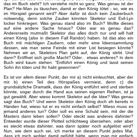
das im Buch steht? Ich verstehe nicht so ganz. Was genau ist der
Plan? He-Man zu täuschen, damit er den König tötet - so, wie es
im Hörspiel genannt wird? Aber dafür ist doch kein Zauberbuch
notwendig, denn solche Zauber könnten Skeletor und Evil-Lyn
locker hinkriegen. Was genau stand also im Buch? Wollte dieses
auf eine andere Sache hinaus? Oder war es genau das?
Andererseits mutmaßt Skeletor das alles doch nur und will halt
einen König (also in diesem Fall Randor) haben. Ist das also ein
Buch mit mächtigen Zaubern, oder mehr eine Ideensammlung
dessen, wie man seine Feinde mit einer List besiegen könnte?
Nehmen wir an, Skeletors Plan geht auf, der König stirbt. Und
dann? Eröffnet sich große Macht? Oder... etwas anderes? In dem
Buch wird kaum stehen: "Entführt einen König und lasst seinen
Sohn ihn töten und Ihr habt gewonnen!".
Es ist vor allem dieser Punkt, der mir a) nicht einleuchtet, aber der
mir b) einen Teil des Hörspaßes vermiest, denn c) die
grundsätzliche Dramatik, dass der König entführt wird und sterben
könnte, sogar durch die Hand aus seinen eigenen Reihen, ist ja
gut gewählt. Aber wieso kommt Skeletor auf die Idee? Was genau
sagt das Buch? Und wenn Skeletor den König doch eh bereits in
Händen hat, wieso tut er es nicht einfach selbst? Wieso muss es
jemand anderes tun? Oder soll es eine Schuld sein, mit der die
Masters dann leben sollen? Oder steckt was anderes dahinter?
Entweder wurde dieser Plotteil schlichtweg übersehen, oder aber
es steckt etwas dahinter, was dann später noch aufgelöst wird?
Nun, wie dem auch sei, ich merke an diesem Punkt jedes Mal,
dass ich mich wohler damit gefühlt hätte, wenn man mir einfach