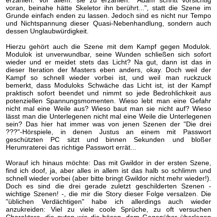
erzählen. Vor allem: sie zu erzählen. "Adam schritt vorsichtig
voran, beinahe hätte Skeletor ihn berührt...", statt die Szene im
Grunde einfach enden zu lassen. Jedoch sind es nicht nur Tempo
und Nichtspannung dieser Quasi-Nebenhandlung, sondern auch
dessen Unglaubwürdigkeit.
Hierzu gehört auch die Szene mit dem Kampf gegen Modulok.
Modulok ist unverwundbar, seine Wunden schließen sich sofort
wieder und er meidet stets das Licht? Na gut, dann ist das in
dieser Iteration der Masters eben anders, okay. Doch weil der
Kampf so schnell wieder vorbei ist, und weil man ruckzuck
bemerkt, dass Moduloks Schwäche das Licht ist, ist der Kampf
praktisch sofort beendet und nimmt so jede Bedrohlichkeit aus
potenziellen Spannungsmomenten. Wieso lebt man eine Gefahr
nicht mal eine Weile aus? Wieso baut man sie nicht auf? Wieso
lässt man die Unterlegenen nicht mal eine Weile die Unterlegenen
sein? Das hier hat immer was von jenen Szenen der "Die drei
???"-Hörspiele, in denen Justus an einem mit Passwort
geschützten PC sitzt und binnen Sekunden und bloßer
Herumraterei das richtige Passwort errät...
Worauf ich hinaus möchte: Das mit Gwildor in der ersten Szene,
find ich doof, ja, aber alles in allem ist das halb so schlimm und
schnell wieder vorbei (aber bitte bringt Gwildor nicht mehr wieder!).
Doch es sind die drei gerade zuletzt geschilderten Szenen -
wichtige Szenen! -, die mir die Story dieser Folge versalzen. Die
"üblichen Verdächtigen" habe ich allerdings auch wieder
anzukreiden: Viel zu viele coole Sprüche, zu oft versuchen