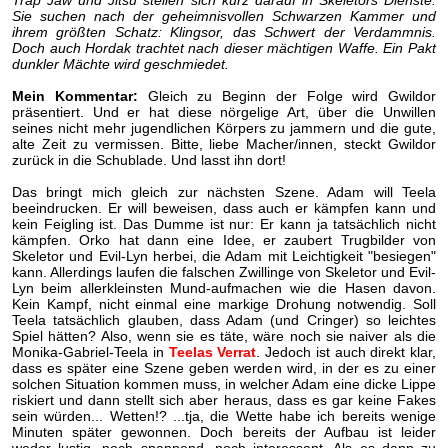
Trap Jaw und Jitsu stellen sich kurz darauf in Skeletors Dienste.
Sie suchen nach der geheimnisvollen Schwarzen Kammer und
ihrem größten Schatz: Klingsor, das Schwert der Verdammnis.
Doch auch Hordak trachtet nach dieser mächtigen Waffe. Ein Pakt
dunkler Mächte wird geschmiedet.
Mein Kommentar:
Gleich zu Beginn der Folge wird Gwildor
präsentiert. Und er hat diese nörgelige Art, über die Unwillen
seines nicht mehr jugendlichen Körpers zu jammern und die gute,
alte Zeit zu vermissen. Bitte, liebe Macher/innen, steckt Gwildor
zurück in die Schublade. Und lasst ihn dort!
Das bringt mich gleich zur nächsten Szene. Adam will Teela
beeindrucken. Er will beweisen, dass auch er kämpfen kann und
kein Feigling ist. Das Dumme ist nur: Er kann ja tatsächlich nicht
kämpfen. Orko hat dann eine Idee, er zaubert Trugbilder von
Skeletor und Evil-Lyn herbei, die Adam mit Leichtigkeit "besiegen"
kann. Allerdings laufen die falschen Zwillinge von Skeletor und Evil-
Lyn beim allerkleinsten Mund-aufmachen wie die Hasen davon.
Kein Kampf, nicht einmal eine markige Drohung notwendig. Soll
Teela tatsächlich glauben, dass Adam (und Cringer) so leichtes
Spiel hätten? Also, wenn sie es täte, wäre noch sie naiver als die
Monika-Gabriel-Teela in
Teelas Verrat
. Jedoch ist auch direkt klar,
dass es später eine Szene geben werden wird, in der es zu einer
solchen Situation kommen muss, in welcher Adam eine dicke Lippe
riskiert und dann stellt sich aber heraus, dass es gar keine Fakes
sein würden... Wetten!? ...tja, die Wette habe ich bereits wenige
Minuten später gewonnen. Doch bereits der Aufbau ist leider