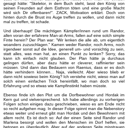
gesagt hätte: "Skeletor, in dem Buch steht, lasst den König von
seinen Freunden auf dem Eisthron töten und eine große Macht
wird sich Dir offenbaren!". ZACK, Motivation erklärt. Doch von
hinten durch die Brust ins Auge treffen zu wollen, und dann nicht
mal zu treffen, ist schade.
Und überhaupt! Die mächtigen Kämpfer/innen rund um Randor,
allen voran der erfahrere Man-at-Arms, fallen auf eine solch simple
Finte herein? Der Plan war: "Wir lenken die alle ab, um eigentlich
woanders zuzuschlagen." Kamen weder Randor, noch Arms, noch
irgendwer sonst auf die Idee, generell um- und vorsichtig zu sein,
statt alles, was man hat, an einen Punkt zu lenken? Sorry, das
kann ich einfach nicht glauben. Der Plan hätte ja durchaus
gelingen dürfen, aber dazu hätte er cleverer, raffinierter sein
müssen. Und dann das Bedauern von Raenius, dass er es doch
hätte verhindern können... Naja, vielleicht. Aber wieso blieb er
dann nicht sowieso beim König? Ich verstehe nicht, wieso man auf
solch einen einfachen Trick hereinfällt, wo man doch so viel
Erfahrung und so etwas wie Kampfinstinkt haben müsste.
Ebenso finde ich den Plot um die Dorfbewohner und Hordak im
Kern gut und vielversprechend. Ich habe allerdings zu vorherigen
Folgen schon einiges dazu geschrieben, wieso es am Ende nicht
so recht aufgehen mag. In dieser Folge spinnt man die Nebenstory
etwas weiter und erneut gibt man Hordak und den Bewohnern mit
allem recht. Es ist doch so: Auf der einen Seite sind Randor und
Marlena besorgt und wollen den Menschen im Dorf helfen, sie
betonen es überdeutlich. Aber auf der anderen Seite misstrauen