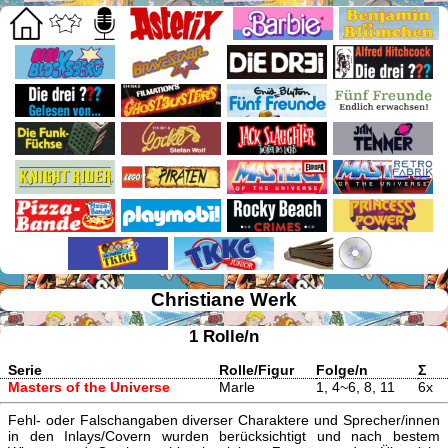
Christiane Werk
1 Rolle/n
Serie
Rolle/Figur
Folge/n
Σ
Masters of the Universe
Marle
1, 4~6, 8, 11
6x
Fehl- oder Falschangaben diverser Charaktere und Sprecher/innen
in den Inlays/Covern wurden berücksichtigt und nach bestem