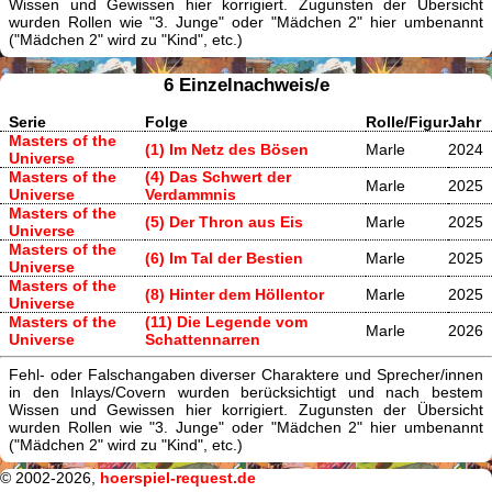
Wissen und Gewissen hier korrigiert. Zugunsten der Übersicht
wurden Rollen wie "3. Junge" oder "Mädchen 2" hier umbenannt
("Mädchen 2" wird zu "Kind", etc.)
6 Einzelnachweis/e
Serie
Folge
Rolle/Figur
Jahr
Masters of the
(1) Im Netz des Bösen
Marle
2024
Universe
Masters of the
(4) Das Schwert der
Marle
2025
Universe
Verdammnis
Masters of the
(5) Der Thron aus Eis
Marle
2025
Universe
Masters of the
(6) Im Tal der Bestien
Marle
2025
Universe
Masters of the
(8) Hinter dem Höllentor
Marle
2025
Universe
Masters of the
(11) Die Legende vom
Marle
2026
Universe
Schattennarren
Fehl- oder Falschangaben diverser Charaktere und Sprecher/innen
in den Inlays/Covern wurden berücksichtigt und nach bestem
Wissen und Gewissen hier korrigiert. Zugunsten der Übersicht
wurden Rollen wie "3. Junge" oder "Mädchen 2" hier umbenannt
("Mädchen 2" wird zu "Kind", etc.)
© 2002-2026,
hoerspiel-request.de