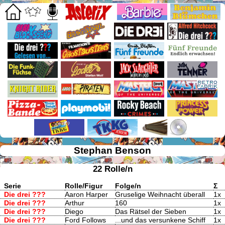
Stephan Benson
22 Rolle/n
Serie
Rolle/Figur
Folge/n
Σ
Die drei ???
Aaron Harper
Gruselige Weihnacht überall
1x
Die drei ???
Arthur
160
1x
Die drei ???
Diego
Das Rätsel der Sieben
1x
Die drei ???
Ford Follows
...und das versunkene Schiff
1x