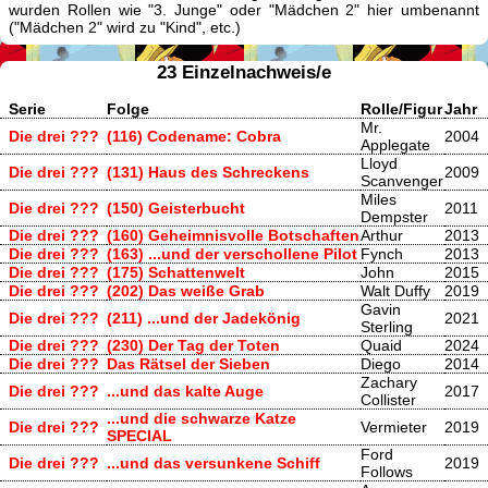
wurden Rollen wie "3. Junge" oder "Mädchen 2" hier umbenannt
("Mädchen 2" wird zu "Kind", etc.)
23 Einzelnachweis/e
Serie
Folge
Rolle/Figur
Jahr
Mr.
Die drei ???
(116) Codename: Cobra
2004
Applegate
Lloyd
Die drei ???
(131) Haus des Schreckens
2009
Scanvenger
Miles
Die drei ???
(150) Geisterbucht
2011
Dempster
Die drei ???
(160) Geheimnisvolle Botschaften
Arthur
2013
Die drei ???
(163) ...und der verschollene Pilot
Fynch
2013
Die drei ???
(175) Schattenwelt
John
2015
Die drei ???
(202) Das weiße Grab
Walt Duffy
2019
Gavin
Die drei ???
(211) ...und der Jadekönig
2021
Sterling
Die drei ???
(230) Der Tag der Toten
Quaid
2024
Die drei ???
Das Rätsel der Sieben
Diego
2014
Zachary
Die drei ???
...und das kalte Auge
2017
Collister
...und die schwarze Katze
Die drei ???
Vermieter
2019
SPECIAL
Ford
Die drei ???
...und das versunkene Schiff
2019
Follows