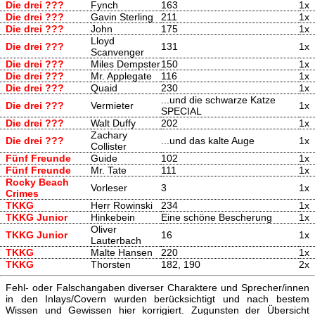
Die drei ???
Fynch
163
1x
Die drei ???
Gavin Sterling
211
1x
Die drei ???
John
175
1x
Lloyd
Die drei ???
131
1x
Scanvenger
Die drei ???
Miles Dempster
150
1x
Die drei ???
Mr. Applegate
116
1x
Die drei ???
Quaid
230
1x
...und die schwarze Katze
Die drei ???
Vermieter
1x
SPECIAL
Die drei ???
Walt Duffy
202
1x
Zachary
Die drei ???
...und das kalte Auge
1x
Collister
Fünf Freunde
Guide
102
1x
Fünf Freunde
Mr. Tate
111
1x
Rocky Beach
Vorleser
3
1x
Crimes
TKKG
Herr Rowinski
234
1x
TKKG Junior
Hinkebein
Eine schöne Bescherung
1x
Oliver
TKKG Junior
16
1x
Lauterbach
TKKG
Malte Hansen
220
1x
TKKG
Thorsten
182, 190
2x
Fehl- oder Falschangaben diverser Charaktere und Sprecher/innen
in den Inlays/Covern wurden berücksichtigt und nach bestem
Wissen und Gewissen hier korrigiert. Zugunsten der Übersicht