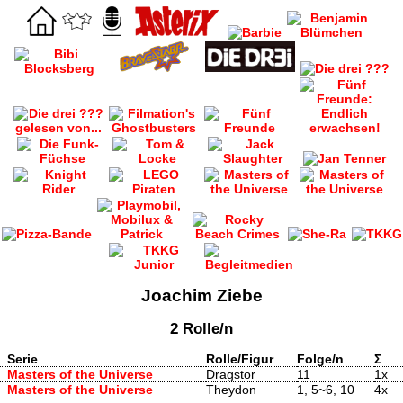
Joachim Ziebe
2 Rolle/n
Serie
Rolle/Figur
Folge/n
Σ
Masters of the Universe
Dragstor
11
1x
Masters of the Universe
Theydon
1, 5~6, 10
4x