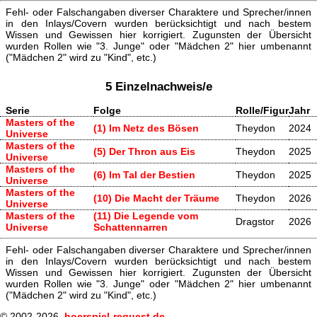
Fehl- oder Falschangaben diverser Charaktere und Sprecher/innen
in den Inlays/Covern wurden berücksichtigt und nach bestem
Wissen und Gewissen hier korrigiert. Zugunsten der Übersicht
wurden Rollen wie "3. Junge" oder "Mädchen 2" hier umbenannt
("Mädchen 2" wird zu "Kind", etc.)
5 Einzelnachweis/e
Serie
Folge
Rolle/Figur
Jahr
Masters of the
(1) Im Netz des Bösen
Theydon
2024
Universe
Masters of the
(5) Der Thron aus Eis
Theydon
2025
Universe
Masters of the
(6) Im Tal der Bestien
Theydon
2025
Universe
Masters of the
(10) Die Macht der Träume
Theydon
2026
Universe
Masters of the
(11) Die Legende vom
Dragstor
2026
Universe
Schattennarren
Fehl- oder Falschangaben diverser Charaktere und Sprecher/innen
in den Inlays/Covern wurden berücksichtigt und nach bestem
Wissen und Gewissen hier korrigiert. Zugunsten der Übersicht
wurden Rollen wie "3. Junge" oder "Mädchen 2" hier umbenannt
("Mädchen 2" wird zu "Kind", etc.)
© 2002-2026,
hoerspiel-request.de