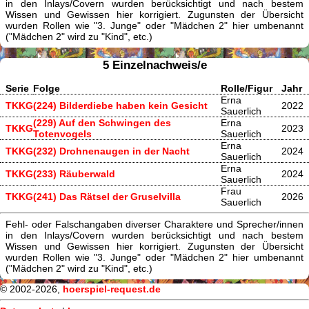
in den Inlays/Covern wurden berücksichtigt und nach bestem
Wissen und Gewissen hier korrigiert. Zugunsten der Übersicht
wurden Rollen wie "3. Junge" oder "Mädchen 2" hier umbenannt
("Mädchen 2" wird zu "Kind", etc.)
5 Einzelnachweis/e
Serie
Folge
Rolle/Figur
Jahr
Erna
TKKG
(224) Bilderdiebe haben kein Gesicht
2022
Sauerlich
(229) Auf den Schwingen des
Erna
TKKG
2023
Totenvogels
Sauerlich
Erna
TKKG
(232) Drohnenaugen in der Nacht
2024
Sauerlich
Erna
TKKG
(233) Räuberwald
2024
Sauerlich
Frau
TKKG
(241) Das Rätsel der Gruselvilla
2026
Sauerlich
Fehl- oder Falschangaben diverser Charaktere und Sprecher/innen
in den Inlays/Covern wurden berücksichtigt und nach bestem
Wissen und Gewissen hier korrigiert. Zugunsten der Übersicht
wurden Rollen wie "3. Junge" oder "Mädchen 2" hier umbenannt
("Mädchen 2" wird zu "Kind", etc.)
© 2002-2026,
hoerspiel-request.de