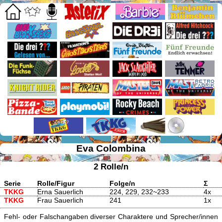
Eva Colombina
2 Rolle/n
Serie
Rolle/Figur
Folge/n
Σ
TKKG
Erna Sauerlich
224, 229, 232~233
4x
TKKG
Frau Sauerlich
241
1x
Fehl- oder Falschangaben diverser Charaktere und Sprecher/innen