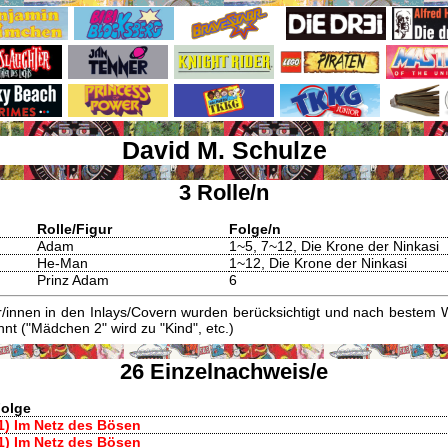
David M. Schulze
3 Rolle/n
Rolle/Figur
Folge/n
Adam
1~5, 7~12, Die Krone der Ninkasi
He-Man
1~12, Die Krone der Ninkasi
Prinz Adam
6
innen in den Inlays/Covern wurden berücksichtigt und nach bestem W
t ("Mädchen 2" wird zu "Kind", etc.)
26 Einzelnachweis/e
olge
1) Im Netz des Bösen
1) Im Netz des Bösen