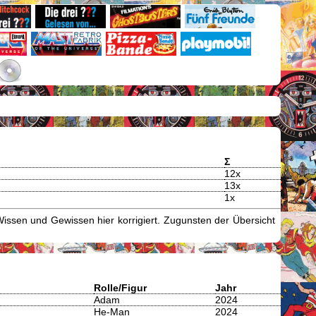
Σ
12x
13x
1x
issen und Gewissen hier korrigiert. Zugunsten der Übersicht
Rolle/Figur
Jahr
Adam
2024
He-Man
2024