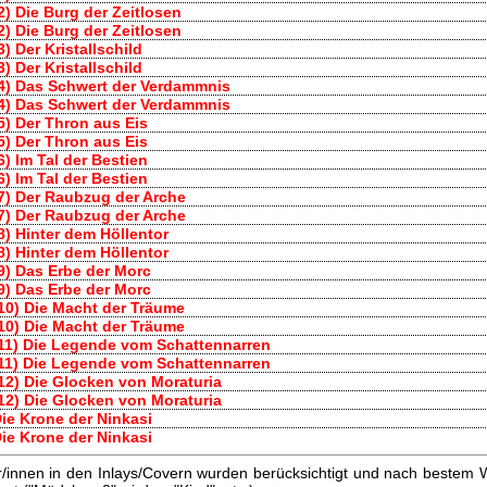
2) Die Burg der Zeitlosen
2) Die Burg der Zeitlosen
3) Der Kristallschild
3) Der Kristallschild
4) Das Schwert der Verdammnis
4) Das Schwert der Verdammnis
5) Der Thron aus Eis
5) Der Thron aus Eis
6) Im Tal der Bestien
6) Im Tal der Bestien
7) Der Raubzug der Arche
7) Der Raubzug der Arche
8) Hinter dem Höllentor
8) Hinter dem Höllentor
9) Das Erbe der Morc
9) Das Erbe der Morc
10) Die Macht der Träume
10) Die Macht der Träume
11) Die Legende vom Schattennarren
11) Die Legende vom Schattennarren
12) Die Glocken von Moraturia
12) Die Glocken von Moraturia
ie Krone der Ninkasi
ie Krone der Ninkasi
innen in den Inlays/Covern wurden berücksichtigt und nach bestem W