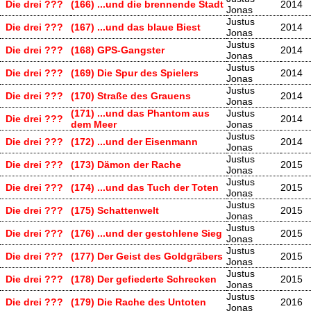
Die drei ???
(166) ...und die brennende Stadt
2014
Jonas
Justus
Die drei ???
(167) ...und das blaue Biest
2014
Jonas
Justus
Die drei ???
(168) GPS-Gangster
2014
Jonas
Justus
Die drei ???
(169) Die Spur des Spielers
2014
Jonas
Justus
Die drei ???
(170) Straße des Grauens
2014
Jonas
(171) ...und das Phantom aus
Justus
Die drei ???
2014
dem Meer
Jonas
Justus
Die drei ???
(172) ...und der Eisenmann
2014
Jonas
Justus
Die drei ???
(173) Dämon der Rache
2015
Jonas
Justus
Die drei ???
(174) ...und das Tuch der Toten
2015
Jonas
Justus
Die drei ???
(175) Schattenwelt
2015
Jonas
Justus
Die drei ???
(176) ...und der gestohlene Sieg
2015
Jonas
Justus
Die drei ???
(177) Der Geist des Goldgräbers
2015
Jonas
Justus
Die drei ???
(178) Der gefiederte Schrecken
2015
Jonas
Justus
Die drei ???
(179) Die Rache des Untoten
2016
Jonas