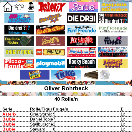
Oliver Rohrbeck
40 Rolle/n
Serie
Rolle/Figur
Folge/n
Σ
Asterix
Grautvornix
9
1x
Barbie
Daniel Tobie
7
1x
Barbie
Stallbursche
2
1x
Barbie
Steward
8
1x