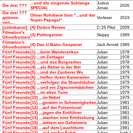
...und die singende Schlange
Justus
Die drei ???
2026
SPECIAL
Jonas
Die drei ???
Oliver Rohrbeck liest "...und der
gelesen
Vorleser
2019
Super-Papagei"
von...
[unbekannt]
(4) Dodos Reisen
C-25 Pilot
2009
Filmation's
(3) Poltergeister
Skippy
1989
Ghostbusters
Filmation's
(4) Das U-Bahn-Gespenst
Jack Arnold
1989
Ghostbusters
Fünf Freunde
(1) ...beim Wanderzirkus
Julian
1978
Fünf Freunde
(2) ...im Zeltlager
Julian
1978
Fünf Freunde
(3) ...und das Burgverlies
Julian
1978
Fünf Freunde
(4) ...als Retter in der Not
Julian
1978
Fünf Freunde
(5) ...und der Zauberer Wu
Julian
1979
Fünf Freunde
(6) ...helfen ihrem Kameraden
Julian
1979
Fünf Freunde
(7) ...verfolgen die Strandräuber
Julian
1979
Fünf Freunde
(8) ...und ein Zigeunermädchen
Julian
1979
Fünf Freunde
(9) ...im alten Turm
Julian
1979
Fünf Freunde
(10) ...im Nebel
Julian
1979
Fünf Freunde
(11) ...geraten in Schwierigkeiten
Julian
1981
Fünf Freunde
(12) ...auf der Felseninsel
Julian
1981
Fünf Freunde
(13) ...jagen die Entführer
Julian
1981
Fünf Freunde
(14) ...machen eine Entdeckung
Julian
1981
Fünf Freunde
(15) ...wittern ein Geheimnis
Julian
1981
Fünf Freunde
(16) ...auf dem Leuchtturm
Julian
1981
Fünf Freunde
(17) ...auf großer Fahrt
Julian
[unb.]