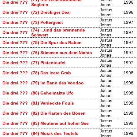
Die drei ???
1996
Seglerin
Jonas
Justus
Die drei ???
(72) Dreckiger Deal
1996
Jonas
Justus
Die drei ???
(73) Poltergeist
1997
Jonas
(74) ...und das brennende
Justus
Die drei ???
1997
Schwert
Jonas
Justus
Die drei ???
(75) Die Spur des Raben
1997
Jonas
Justus
Die drei ???
(76) Stimmen aus dem Nichts
1997
Jonas
Justus
Die drei ???
(77) Pistenteufel
1997
Jonas
Justus
Die drei ???
(78) Das leere Grab
1998
Jonas
Justus
Die drei ???
(79) Im Bann des Voodoo
1998
Jonas
Justus
Die drei ???
(80) Geheimakte Ufo
1998
Jonas
Justus
Die drei ???
(81) Verdeckte Fouls
1998
Jonas
Justus
Die drei ???
(82) Die Karten des Bösen
1998
Jonas
Justus
Die drei ???
(83) Meuterei auf hoher See
1999
Jonas
Justus
Die drei ???
(84) Musik des Teufels
1999
Jonas