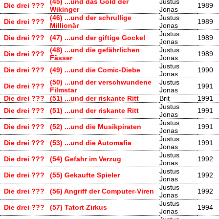
(45) ...und das Gold der
Justus
Die drei ???
1989
Wikinger
Jonas
(46) ...und der schrullige
Justus
Die drei ???
1989
Millionär
Jonas
Justus
Die drei ???
(47) ...und der giftige Gockel
1989
Jonas
(48) ...und die gefährlichen
Justus
Die drei ???
1989
Fässer
Jonas
Justus
Die drei ???
(49) ...und die Comic-Diebe
1990
Jonas
(50) ...und der verschwundene
Justus
Die drei ???
1991
Filmstar
Jonas
Die drei ???
(51) ...und der riskante Ritt
Brit
1991
Justus
Die drei ???
(51) ...und der riskante Ritt
1991
Jonas
Justus
Die drei ???
(52) ...und die Musikpiraten
1991
Jonas
Justus
Die drei ???
(53) ...und die Automafia
1991
Jonas
Justus
Die drei ???
(54) Gefahr im Verzug
1992
Jonas
Justus
Die drei ???
(55) Gekaufte Spieler
1992
Jonas
Justus
Die drei ???
(56) Angriff der Computer-Viren
1992
Jonas
Justus
Die drei ???
(57) Tatort Zirkus
1994
Jonas