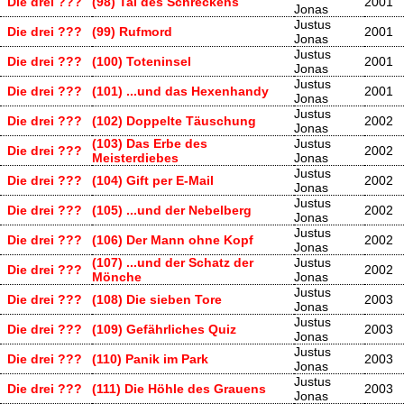
Die drei ???
(98) Tal des Schreckens
2001
Jonas
Justus
Die drei ???
(99) Rufmord
2001
Jonas
Justus
Die drei ???
(100) Toteninsel
2001
Jonas
Justus
Die drei ???
(101) ...und das Hexenhandy
2001
Jonas
Justus
Die drei ???
(102) Doppelte Täuschung
2002
Jonas
(103) Das Erbe des
Justus
Die drei ???
2002
Meisterdiebes
Jonas
Justus
Die drei ???
(104) Gift per E-Mail
2002
Jonas
Justus
Die drei ???
(105) ...und der Nebelberg
2002
Jonas
Justus
Die drei ???
(106) Der Mann ohne Kopf
2002
Jonas
(107) ...und der Schatz der
Justus
Die drei ???
2002
Mönche
Jonas
Justus
Die drei ???
(108) Die sieben Tore
2003
Jonas
Justus
Die drei ???
(109) Gefährliches Quiz
2003
Jonas
Justus
Die drei ???
(110) Panik im Park
2003
Jonas
Justus
Die drei ???
(111) Die Höhle des Grauens
2003
Jonas