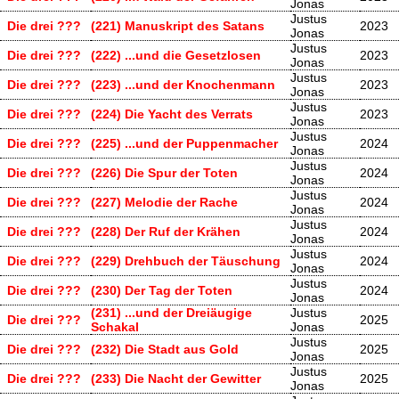
Jonas
Justus
Die drei ???
(221) Manuskript des Satans
2023
Jonas
Justus
Die drei ???
(222) ...und die Gesetzlosen
2023
Jonas
Justus
Die drei ???
(223) ...und der Knochenmann
2023
Jonas
Justus
Die drei ???
(224) Die Yacht des Verrats
2023
Jonas
Justus
Die drei ???
(225) ...und der Puppenmacher
2024
Jonas
Justus
Die drei ???
(226) Die Spur der Toten
2024
Jonas
Justus
Die drei ???
(227) Melodie der Rache
2024
Jonas
Justus
Die drei ???
(228) Der Ruf der Krähen
2024
Jonas
Justus
Die drei ???
(229) Drehbuch der Täuschung
2024
Jonas
Justus
Die drei ???
(230) Der Tag der Toten
2024
Jonas
(231) ...und der Dreiäugige
Justus
Die drei ???
2025
Schakal
Jonas
Justus
Die drei ???
(232) Die Stadt aus Gold
2025
Jonas
Justus
Die drei ???
(233) Die Nacht der Gewitter
2025
Jonas