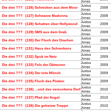
Jonas
Justus
Die drei ???
(126) Schrecken aus dem Moor
2008
Jonas
Justus
Die drei ???
(127) Schwarze Madonna
2008
Jonas
Justus
Die drei ???
(128) Schatten über Hollywood
2009
Jonas
Justus
Die drei ???
(129) SMS aus dem Grab
2009
Jonas
Justus
Die drei ???
(130) Der Fluch des Drachen
2009
Jonas
Justus
Die drei ???
(131) Haus des Schreckens
2009
Jonas
Justus
Die drei ???
(132) Spuk im Netz
2009
Jonas
Justus
Die drei ???
(133) Fels der Dämonen
2009
Jonas
Justus
Die drei ???
(134) Der tote Mönch
2009
Jonas
Justus
Die drei ???
(135) Fluch des Piraten
2009
Jonas
Justus
Die drei ???
(136) ...und das versunkene Dorf
2010
Jonas
Justus
Die drei ???
(137) Pfad der Angst
2010
Jonas
Justus
Die drei ???
(138) Die geheime Treppe
2010
Jonas