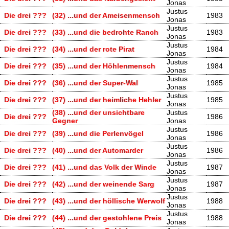
Jonas
Justus
Die drei ???
(32) ...und der Ameisenmensch
1983
Jonas
Justus
Die drei ???
(33) ...und die bedrohte Ranch
1983
Jonas
Justus
Die drei ???
(34) ...und der rote Pirat
1984
Jonas
Justus
Die drei ???
(35) ...und der Höhlenmensch
1984
Jonas
Justus
Die drei ???
(36) ...und der Super-Wal
1985
Jonas
Justus
Die drei ???
(37) ...und der heimliche Hehler
1985
Jonas
(38) ...und der unsichtbare
Justus
Die drei ???
1986
Gegner
Jonas
Justus
Die drei ???
(39) ...und die Perlenvögel
1986
Jonas
Justus
Die drei ???
(40) ...und der Automarder
1986
Jonas
Justus
Die drei ???
(41) ...und das Volk der Winde
1987
Jonas
Justus
Die drei ???
(42) ...und der weinende Sarg
1987
Jonas
Justus
Die drei ???
(43) ...und der höllische Werwolf
1988
Jonas
Justus
Die drei ???
(44) ...und der gestohlene Preis
1988
Jonas