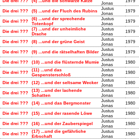
Die drei ???
(4) ...und die schwarze Katze
1979
Jonas
Justus
Die drei ???
(5) ...und der Fluch des Rubins
1979
Jonas
(6) ...und der sprechende
Justus
Die drei ???
1979
Totenkopf
Jonas
(7) ...und der unheimliche
Justus
Die drei ???
1979
Drache
Jonas
Justus
Die drei ???
(8) ...und der grüne Geist
1979
Jonas
Justus
Die drei ???
(9) ...und die rätselhaften Bilder
1979
Jonas
Justus
Die drei ???
(10) ...und die flüsternde Mumie
1980
Jonas
(11) ...und das
Justus
Die drei ???
1980
Gespensterschloß
Jonas
Justus
Die drei ???
(12) ...und der seltsame Wecker
1980
Jonas
(13) ...und der lachende
Justus
Die drei ???
1980
Schatten
Jonas
Justus
Die drei ???
(14) ...und das Bergmonster
1980
Jonas
Justus
Die drei ???
(15) ...und der rasende Löwe
1980
Jonas
Justus
Die drei ???
(16) ...und der Zauberspiegel
1980
Jonas
(17) ...und die gefährliche
Justus
Die drei ???
1980
Erbschaft
Jonas