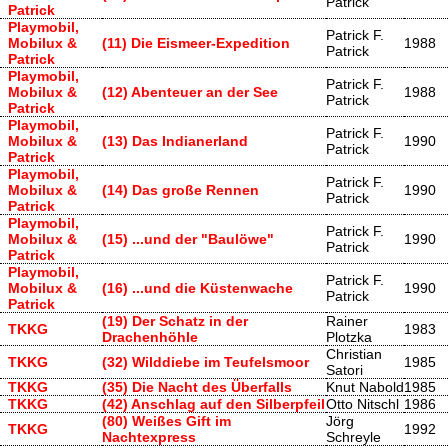
Patrick
Patrick
Playmobil,
Patrick F.
Mobilux &
(11) Die Eismeer-Expedition
1988
Patrick
Patrick
Playmobil,
Patrick F.
Mobilux &
(12) Abenteuer an der See
1988
Patrick
Patrick
Playmobil,
Patrick F.
Mobilux &
(13) Das Indianerland
1990
Patrick
Patrick
Playmobil,
Patrick F.
Mobilux &
(14) Das große Rennen
1990
Patrick
Patrick
Playmobil,
Patrick F.
Mobilux &
(15) ...und der "Baulöwe"
1990
Patrick
Patrick
Playmobil,
Patrick F.
Mobilux &
(16) ...und die Küstenwache
1990
Patrick
Patrick
(19) Der Schatz in der
Rainer
TKKG
1983
Drachenhöhle
Plotzka
Christian
TKKG
(32) Wilddiebe im Teufelsmoor
1985
Satori
TKKG
(35) Die Nacht des Überfalls
Knut Nabold
1985
TKKG
(42) Anschlag auf den Silberpfeil
Otto Nitschl
1986
(80) Weißes Gift im
Jörg
TKKG
1992
Nachtexpress
Schreyle