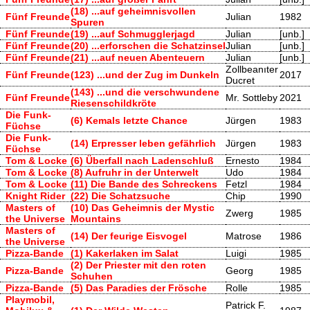
(18) ...auf geheimnisvollen
Fünf Freunde
Julian
1982
Spuren
Fünf Freunde
(19) ...auf Schmugglerjagd
Julian
[unb.]
Fünf Freunde
(20) ...erforschen die Schatzinsel
Julian
[unb.]
Fünf Freunde
(21) ...auf neuen Abenteuern
Julian
[unb.]
Zollbeanıter
Fünf Freunde
(123) ...und der Zug im Dunkeln
2017
Ducret
(143) ...und die verschwundene
Fünf Freunde
Mr. Sottleby
2021
Riesenschildkröte
Die Funk-
(6) Kemals letzte Chance
Jürgen
1983
Füchse
Die Funk-
(14) Erpresser leben gefährlich
Jürgen
1983
Füchse
Tom & Locke
(6) Überfall nach Ladenschluß
Ernesto
1984
Tom & Locke
(8) Aufruhr in der Unterwelt
Udo
1984
Tom & Locke
(11) Die Bande des Schreckens
Fetzl
1984
Knight Rider
(22) Die Schatzsuche
Chip
1990
Masters of
(10) Das Geheimnis der Mystic
Zwerg
1985
the Universe
Mountains
Masters of
(14) Der feurige Eisvogel
Matrose
1986
the Universe
Pizza-Bande
(1) Kakerlaken im Salat
Luigi
1985
(2) Der Priester mit den roten
Pizza-Bande
Georg
1985
Schuhen
Pizza-Bande
(5) Das Paradies der Frösche
Rolle
1985
Playmobil,
Patrick F.