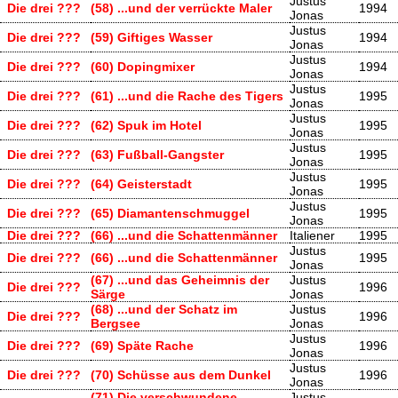
Justus
Die drei ???
(58) ...und der verrückte Maler
1994
Jonas
Justus
Die drei ???
(59) Giftiges Wasser
1994
Jonas
Justus
Die drei ???
(60) Dopingmixer
1994
Jonas
Justus
Die drei ???
(61) ...und die Rache des Tigers
1995
Jonas
Justus
Die drei ???
(62) Spuk im Hotel
1995
Jonas
Justus
Die drei ???
(63) Fußball-Gangster
1995
Jonas
Justus
Die drei ???
(64) Geisterstadt
1995
Jonas
Justus
Die drei ???
(65) Diamantenschmuggel
1995
Jonas
Die drei ???
(66) ...und die Schattenmänner
Italiener
1995
Justus
Die drei ???
(66) ...und die Schattenmänner
1995
Jonas
(67) ...und das Geheimnis der
Justus
Die drei ???
1996
Särge
Jonas
(68) ...und der Schatz im
Justus
Die drei ???
1996
Bergsee
Jonas
Justus
Die drei ???
(69) Späte Rache
1996
Jonas
Justus
Die drei ???
(70) Schüsse aus dem Dunkel
1996
Jonas
(71) Die verschwundene
Justus