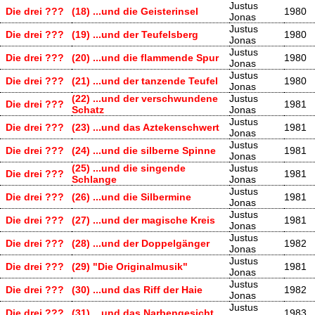
Justus
Die drei ???
(18) ...und die Geisterinsel
1980
Jonas
Justus
Die drei ???
(19) ...und der Teufelsberg
1980
Jonas
Justus
Die drei ???
(20) ...und die flammende Spur
1980
Jonas
Justus
Die drei ???
(21) ...und der tanzende Teufel
1980
Jonas
(22) ...und der verschwundene
Justus
Die drei ???
1981
Schatz
Jonas
Justus
Die drei ???
(23) ...und das Aztekenschwert
1981
Jonas
Justus
Die drei ???
(24) ...und die silberne Spinne
1981
Jonas
(25) ...und die singende
Justus
Die drei ???
1981
Schlange
Jonas
Justus
Die drei ???
(26) ...und die Silbermine
1981
Jonas
Justus
Die drei ???
(27) ...und der magische Kreis
1981
Jonas
Justus
Die drei ???
(28) ...und der Doppelgänger
1982
Jonas
Justus
Die drei ???
(29) "Die Originalmusik"
1981
Jonas
Justus
Die drei ???
(30) ...und das Riff der Haie
1982
Jonas
Justus
Die drei ???
(31) ...und das Narbengesicht
1983