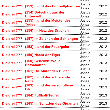
Justus
Die drei ???
(153) ...und das Fußballphantom
2012
Jonas
(154) Botschaft aus der
Justus
Die drei ???
2012
Unterwelt
Jonas
(155) ...und der Meister des
Justus
Die drei ???
2012
Todes
Jonas
Justus
Die drei ???
(156) Im Netz des Drachen
2012
Jonas
Justus
Die drei ???
(157) Im Zeichen der Schlangen
2012
Jonas
Justus
Die drei ???
(158) ...und der Feuergeist
2012
Jonas
Justus
Die drei ???
(159) Nacht der Tiger
2013
Jonas
(160) Geheimnisvolle
Justus
Die drei ???
2013
Botschaften
Jonas
Justus
Die drei ???
(161) Die blutenden Bilder
2013
Jonas
(162) ...und der schreiende
Justus
Die drei ???
2013
Nebel
Jonas
(163) ...und der verschollene
Justus
Die drei ???
2013
Pilot
Jonas
Justus
Die drei ???
(164) Fußball-Teufel
2013
Jonas
Justus
Die drei ???
(165) Im Schatten des Giganten
2013
Jonas
Justus