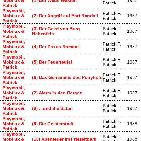
Mobilux &
(1) Der Wilde Westen
1987
Patrick
Patrick
Playmobil,
Patrick F.
Mobilux &
(2) Der Angriff auf Fort Randall
1987
Patrick
Patrick
Playmobil,
(3) Der Geist von Burg
Patrick F.
Mobilux &
1987
Rabenfels
Patrick
Patrick
Playmobil,
Patrick F.
Mobilux &
(4) Der Zirkus Romani
1987
Patrick
Patrick
Playmobil,
Patrick F.
Mobilux &
(5) Der Feuerteufel
1987
Patrick
Patrick
Playmobil,
Patrick F.
Mobilux &
(6) Das Geheimnis des Ponyhofs
1987
Patrick
Patrick
Playmobil,
Patrick F.
Mobilux &
(7) Alarm in den Bergen
1987
Patrick
Patrick
Playmobil,
Patrick F.
Mobilux &
(8) ...und die Safari
1987
Patrick
Patrick
Playmobil,
Patrick F.
Mobilux &
(9) Die Geisterstadt
1988
Patrick
Patrick
Playmobil,
Patrick F.
Mobilux &
(10) Abenteuer im Freizeitpark
1988