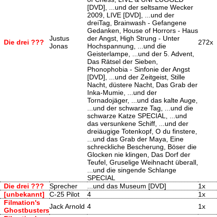
[DVD], ...und der seltsame Wecker
2009, LIVE [DVD], ...und der
dreiTag, Brainwash - Gefangene
Gedanken, House of Horrors - Haus
Justus
der Angst, High Strung - Unter
Die drei ???
272x
Jonas
Hochspannung, ...und die
Geisterlampe, ...und der 5. Advent,
Das Rätsel der Sieben,
Phonophobia - Sinfonie der Angst
[DVD], ...und der Zeitgeist, Stille
Nacht, düstere Nacht, Das Grab der
Inka-Mumie, ...und der
Tornadojäger, ...und das kalte Auge,
...und der schwarze Tag, ...und die
schwarze Katze SPECIAL, ...und
das versunkene Schiff, ...und der
dreiäugige Totenkopf, O du finstere,
...und das Grab der Maya, Eine
schreckliche Bescherung, Böser die
Glocken nie klingen, Das Dorf der
Teufel, Gruselige Weihnacht überall,
...und die singende Schlange
SPECIAL
Die drei ???
Sprecher
...und das Museum [DVD]
1x
[unbekannt]
C-25 Pilot
4
1x
Filmation's
Jack Arnold
4
1x
Ghostbusters