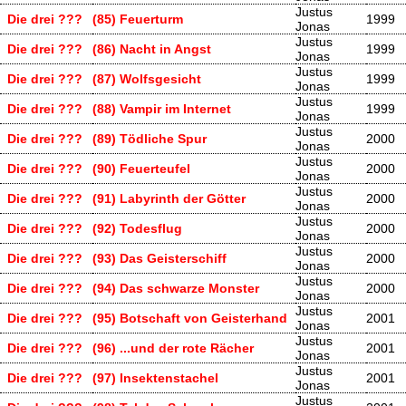
Justus
Die drei ???
(85) Feuerturm
1999
Jonas
Justus
Die drei ???
(86) Nacht in Angst
1999
Jonas
Justus
Die drei ???
(87) Wolfsgesicht
1999
Jonas
Justus
Die drei ???
(88) Vampir im Internet
1999
Jonas
Justus
Die drei ???
(89) Tödliche Spur
2000
Jonas
Justus
Die drei ???
(90) Feuerteufel
2000
Jonas
Justus
Die drei ???
(91) Labyrinth der Götter
2000
Jonas
Justus
Die drei ???
(92) Todesflug
2000
Jonas
Justus
Die drei ???
(93) Das Geisterschiff
2000
Jonas
Justus
Die drei ???
(94) Das schwarze Monster
2000
Jonas
Justus
Die drei ???
(95) Botschaft von Geisterhand
2001
Jonas
Justus
Die drei ???
(96) ...und der rote Rächer
2001
Jonas
Justus
Die drei ???
(97) Insektenstachel
2001
Jonas
Justus