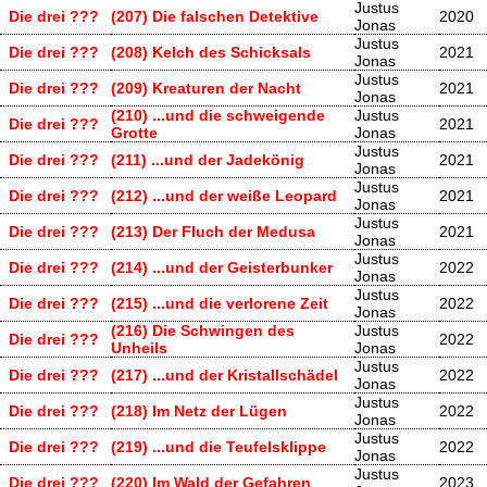
Justus
Die drei ???
(207) Die falschen Detektive
2020
Jonas
Justus
Die drei ???
(208) Kelch des Schicksals
2021
Jonas
Justus
Die drei ???
(209) Kreaturen der Nacht
2021
Jonas
(210) ...und die schweigende
Justus
Die drei ???
2021
Grotte
Jonas
Justus
Die drei ???
(211) ...und der Jadekönig
2021
Jonas
Justus
Die drei ???
(212) ...und der weiße Leopard
2021
Jonas
Justus
Die drei ???
(213) Der Fluch der Medusa
2021
Jonas
Justus
Die drei ???
(214) ...und der Geisterbunker
2022
Jonas
Justus
Die drei ???
(215) ...und die verlorene Zeit
2022
Jonas
(216) Die Schwingen des
Justus
Die drei ???
2022
Unheils
Jonas
Justus
Die drei ???
(217) ...und der Kristallschädel
2022
Jonas
Justus
Die drei ???
(218) Im Netz der Lügen
2022
Jonas
Justus
Die drei ???
(219) ...und die Teufelsklippe
2022
Jonas
Justus
Die drei ???
(220) Im Wald der Gefahren
2023