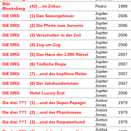
Bibi
(42) ...im Zirkus
Pedro
1989
Blocksberg
Jupiter
DiE DR3i
(1) Das Seeungeheuer
2006
Jones
Jupiter
DiE DR3i
(2) Die Pforte zum Jenseits
2006
Jones
Jupiter
DiE DR3i
(3) Verschollen in der Zeit
2006
Jones
Jupiter
DiE DR3i
(4) Zug um Zug
2006
Jones
Jupiter
DiE DR3i
(5) Das Haus der 1.000 Rätsel
2007
Jones
Jupiter
DiE DR3i
(6) Tödliche Regie
2007
Jones
Jupiter
DiE DR3i
(7) ...und der kopflose Reiter
2007
Jones
Jupiter
DiE DR3i
(8) Der Jahrhundertstein
2007
Jones
Jupiter
DiE DR3i
Hotel Luxury End
2006
Jones
Justus
Die drei ???
(1) ...und der Super-Papagei
1979
Jonas
Justus
Die drei ???
(2) ...und der Phantomsee
1979
Jonas
Justus
Die drei ???
(3) ...und der Karpatenhund
1979
Jonas
Justus