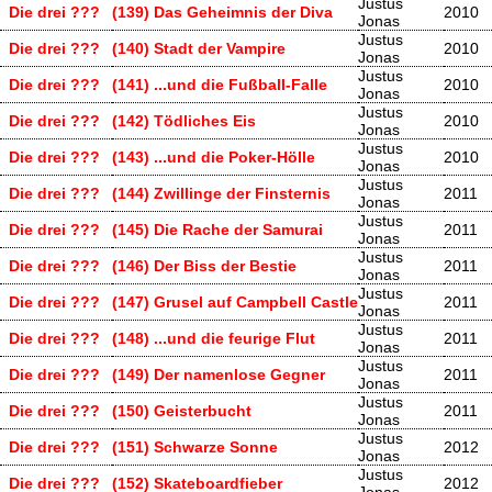
Justus
Die drei ???
(139) Das Geheimnis der Diva
2010
Jonas
Justus
Die drei ???
(140) Stadt der Vampire
2010
Jonas
Justus
Die drei ???
(141) ...und die Fußball-Falle
2010
Jonas
Justus
Die drei ???
(142) Tödliches Eis
2010
Jonas
Justus
Die drei ???
(143) ...und die Poker-Hölle
2010
Jonas
Justus
Die drei ???
(144) Zwillinge der Finsternis
2011
Jonas
Justus
Die drei ???
(145) Die Rache der Samurai
2011
Jonas
Justus
Die drei ???
(146) Der Biss der Bestie
2011
Jonas
Justus
Die drei ???
(147) Grusel auf Campbell Castle
2011
Jonas
Justus
Die drei ???
(148) ...und die feurige Flut
2011
Jonas
Justus
Die drei ???
(149) Der namenlose Gegner
2011
Jonas
Justus
Die drei ???
(150) Geisterbucht
2011
Jonas
Justus
Die drei ???
(151) Schwarze Sonne
2012
Jonas
Justus
Die drei ???
(152) Skateboardfieber
2012
Jonas