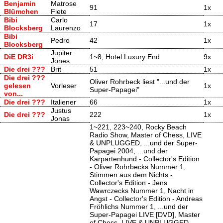
Benjamin
Matrose
91
1x
Blümchen
Fiete
Bibi
Carlo
17
1x
Blocksberg
Laurenzo
Bibi
Pedro
42
1x
Blocksberg
Jupiter
DiE DR3i
1~8, Hotel Luxury End
9x
Jones
Die drei ???
Brit
51
1x
Die drei ???
Oliver Rohrbeck liest "...und der
gelesen
Vorleser
1x
Super-Papagei"
von...
Die drei ???
Italiener
66
1x
Justus
Die drei ???
222
1x
Jonas
1~221, 223~240, Rocky Beach
Radio Show, Master of Chess, LIVE
& UNPLUGGED, ...und der Super-
Papagei 2004, ...und der
Karpartenhund - Collector's Edition
- Oliver Rohrbecks Nummer 1,
Stimmen aus dem Nichts -
Collector's Edition - Jens
Wawrczecks Nummer 1, Nacht in
Angst - Collector's Edition - Andreas
Fröhlichs Nummer 1, ...und der
Super-Papagei LIVE [DVD], Master
of Chess, LIVE & UNPLUGGED