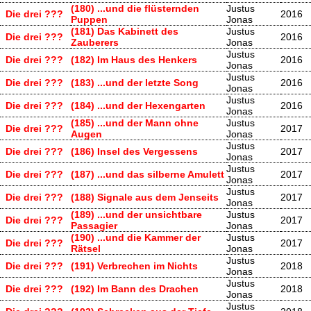
(180) ...und die flüsternden
Justus
Die drei ???
2016
Puppen
Jonas
(181) Das Kabinett des
Justus
Die drei ???
2016
Zauberers
Jonas
Justus
Die drei ???
(182) Im Haus des Henkers
2016
Jonas
Justus
Die drei ???
(183) ...und der letzte Song
2016
Jonas
Justus
Die drei ???
(184) ...und der Hexengarten
2016
Jonas
(185) ...und der Mann ohne
Justus
Die drei ???
2017
Augen
Jonas
Justus
Die drei ???
(186) Insel des Vergessens
2017
Jonas
Justus
Die drei ???
(187) ...und das silberne Amulett
2017
Jonas
Justus
Die drei ???
(188) Signale aus dem Jenseits
2017
Jonas
(189) ...und der unsichtbare
Justus
Die drei ???
2017
Passagier
Jonas
(190) ...und die Kammer der
Justus
Die drei ???
2017
Rätsel
Jonas
Justus
Die drei ???
(191) Verbrechen im Nichts
2018
Jonas
Justus
Die drei ???
(192) Im Bann des Drachen
2018
Jonas
Justus