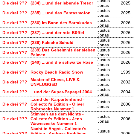
Justus
Die drei ???
(234) ...und der lebende Tresor
2025
Jonas
Justus
Die drei ???
(235) ...und das Fantasmofon
2025
Jonas
Justus
Die drei ???
(236) Im Bann des Barrakudas
2026
Jonas
Justus
Die drei ???
(237) ...und der rote Büffel
2026
Jonas
Justus
Die drei ???
(238) Falsche Schuld
2026
Jonas
(239) Das Geheimnis der sieben
Justus
Die drei ???
2026
Palmen
Jonas
Justus
Die drei ???
(240) ...und die schwarze Rose
2026
Jonas
Justus
Die drei ???
Rocky Beach Radio Show
1999
Jonas
Master of Chess, LIVE &
Justus
Die drei ???
2002
UNPLUGGED
Jonas
Justus
Die drei ???
...und der Super-Papagei 2004
2004
Jonas
...und der Karpartenhund -
Justus
Die drei ???
Collector's Edition - Oliver
2006
Jonas
Rohrbecks Nummer 1
Stimmen aus dem Nichts -
Justus
Die drei ???
Collector's Edition - Jens
2006
Jonas
Wawrczecks Nummer 1
Nacht in Angst - Collector's
Justus
Die drei ???
Edition - Andreas Fröhlichs
2006