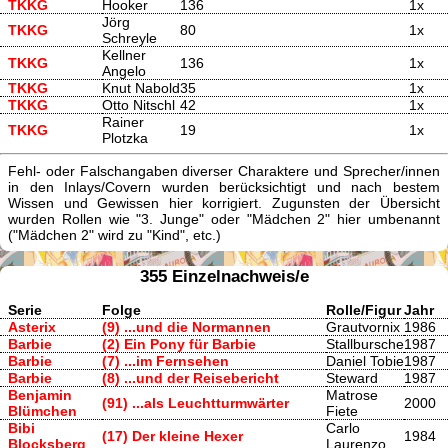
TKKG
Hooker
136
1x
Jörg
TKKG
80
1x
Schreyle
Kellner
TKKG
136
1x
Angelo
TKKG
Knut Nabold
35
1x
TKKG
Otto Nitschl
42
1x
Rainer
TKKG
19
1x
Plotzka
Fehl- oder Falschangaben diverser Charaktere und Sprecher/innen
in den Inlays/Covern wurden berücksichtigt und nach bestem
Wissen und Gewissen hier korrigiert. Zugunsten der Übersicht
wurden Rollen wie "3. Junge" oder "Mädchen 2" hier umbenannt
("Mädchen 2" wird zu "Kind", etc.)
355 Einzelnachweis/e
Serie
Folge
Rolle/Figur
Jahr
Asterix
(9) ...und die Normannen
Grautvornix
1986
Barbie
(2) Ein Pony für Barbie
Stallbursche
1987
Barbie
(7) ...im Fernsehen
Daniel Tobie
1987
Barbie
(8) ...und der Reisebericht
Steward
1987
Benjamin
Matrose
(91) ...als Leuchtturmwärter
2000
Blümchen
Fiete
Bibi
Carlo
(17) Der kleine Hexer
1984
Blocksberg
Laurenzo