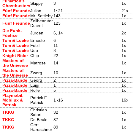
Filmation's
Skippy
3
1x
Ghostbusters
Fünf Freunde
Julian
1~21
21x
Fünf Freunde
Mr. Sottleby
143
1x
Zollbeanıter
Fünf Freunde
123
1x
Ducret
Die Funk-
Jürgen
6, 14
2x
Füchse
Tom & Locke
Ernesto
6
1x
Tom & Locke
Fetzl
11
1x
Tom & Locke
Udo
8
1x
Knight Rider
Chip
22
1x
Masters of
Matrose
14
1x
the Universe
Masters of
Zwerg
10
1x
the Universe
Pizza-Bande
Georg
2
1x
Pizza-Bande
Luigi
1
1x
Pizza-Bande
Rolle
5
1x
Playmobil,
Patrick F.
Mobilux &
1~16
16x
Patrick
Patrick
Christian
TKKG
32
1x
Satori
TKKG
Dr. Beule
87
1x
Gert
TKKG
89
1x
Haruschner