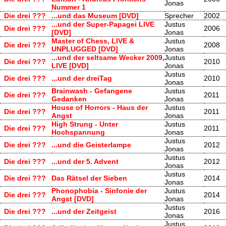
Jonas
Nummer 1
Die drei ???
...und das Museum [DVD]
Sprecher
2002
...und der Super-Papagei LIVE
Justus
Die drei ???
2006
[DVD]
Jonas
Master of Chess, LIVE &
Justus
Die drei ???
2008
UNPLUGGED [DVD]
Jonas
...und der seltsame Wecker 2009,
Justus
Die drei ???
2010
LIVE [DVD]
Jonas
Justus
Die drei ???
...und der dreiTag
2010
Jonas
Brainwash - Gefangene
Justus
Die drei ???
2011
Gedanken
Jonas
House of Horrors - Haus der
Justus
Die drei ???
2011
Angst
Jonas
High Strung - Unter
Justus
Die drei ???
2011
Hochspannung
Jonas
Justus
Die drei ???
...und die Geisterlampe
2012
Jonas
Justus
Die drei ???
...und der 5. Advent
2012
Jonas
Justus
Die drei ???
Das Rätsel der Sieben
2014
Jonas
Phonophobia - Sinfonie der
Justus
Die drei ???
2014
Angst [DVD]
Jonas
Justus
Die drei ???
...und der Zeitgeist
2016
Jonas
Justus