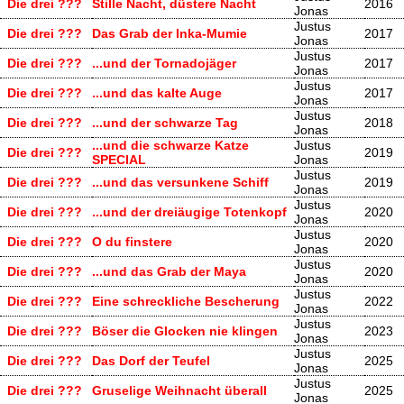
Die drei ???
Stille Nacht, düstere Nacht
2016
Jonas
Justus
Die drei ???
Das Grab der Inka-Mumie
2017
Jonas
Justus
Die drei ???
...und der Tornadojäger
2017
Jonas
Justus
Die drei ???
...und das kalte Auge
2017
Jonas
Justus
Die drei ???
...und der schwarze Tag
2018
Jonas
...und die schwarze Katze
Justus
Die drei ???
2019
SPECIAL
Jonas
Justus
Die drei ???
...und das versunkene Schiff
2019
Jonas
Justus
Die drei ???
...und der dreiäugige Totenkopf
2020
Jonas
Justus
Die drei ???
O du finstere
2020
Jonas
Justus
Die drei ???
...und das Grab der Maya
2020
Jonas
Justus
Die drei ???
Eine schreckliche Bescherung
2022
Jonas
Justus
Die drei ???
Böser die Glocken nie klingen
2023
Jonas
Justus
Die drei ???
Das Dorf der Teufel
2025
Jonas
Justus
Die drei ???
Gruselige Weihnacht überall
2025
Jonas