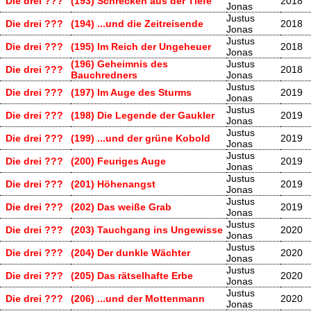
Die drei ???
(193) Schrecken aus der Tiefe
2018
Jonas
Justus
Die drei ???
(194) ...und die Zeitreisende
2018
Jonas
Justus
Die drei ???
(195) Im Reich der Ungeheuer
2018
Jonas
(196) Geheimnis des
Justus
Die drei ???
2018
Bauchredners
Jonas
Justus
Die drei ???
(197) Im Auge des Sturms
2019
Jonas
Justus
Die drei ???
(198) Die Legende der Gaukler
2019
Jonas
Justus
Die drei ???
(199) ...und der grüne Kobold
2019
Jonas
Justus
Die drei ???
(200) Feuriges Auge
2019
Jonas
Justus
Die drei ???
(201) Höhenangst
2019
Jonas
Justus
Die drei ???
(202) Das weiße Grab
2019
Jonas
Justus
Die drei ???
(203) Tauchgang ins Ungewisse
2020
Jonas
Justus
Die drei ???
(204) Der dunkle Wächter
2020
Jonas
Justus
Die drei ???
(205) Das rätselhafte Erbe
2020
Jonas
Justus
Die drei ???
(206) ...und der Mottenmann
2020
Jonas