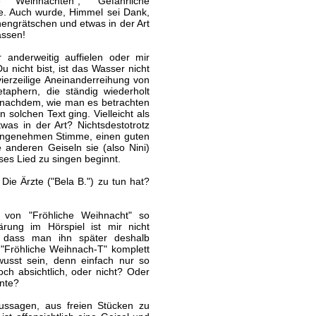
 Weihnachten", "Gefährliche
e. Auch wurde, Himmel sei Dank,
hengrätschen und etwas in der Art
assen!
anderweitig auffielen oder mir
 nicht bist, ist das Wasser nicht
vierzeilige Aneinanderreihung von
taphern, die ständig wiederholt
e nachdem, wie man es betrachten
solchen Text ging. Vielleicht als
twas in der Art? Nichtsdestotrotz
r angenehmen Stimme, einen guten
 anderen Geiseln sie (also Nini)
eses Lied zu singen beginnt.
ie Ärzte ("Bela B.") zu tun hat?
von "Fröhliche Weihnacht" so
rung im Hörspiel ist mir nicht
g, dass man ihn später deshalb
"Fröhliche Weihnach-T" komplett
usst sein, denn einfach nur so
ch absichtlich, oder nicht? Oder
nte?
ussagen, aus freien Stücken zu