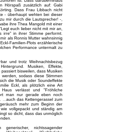
szuhören ist. Dass darüberhinaus
n Hörspaß zusätzlich auf: Gabi
örting. Dass Frau Libbach nicht
fte - überhaupt wehten bei dieser
zu mir durch die Lautsprecher! -,
hwabe ihre Thea Mangold mit einer
egt euch lieber nicht mit mir an,
 irre" in ihrer Stimme performt.
 mir als Ronnis Mutter wahnsinnig
ckl-Familien-Plots erzählerische
solchen Performance untermalt zu
erbar und trotz Weihnachtsbezug
intergrund. Musiken, Effekte,
 passiert bisweilen, dass Musiken
t werden, sodass diese Stimmen
 sich die Musik oder Soundeffekte
e Eckl, als plötzlich eine Art
 Haus verlässt und "Fröhliche
 hört man nur gerade eben noch
. ...auch das Kettengerassel zum
ufgeräusch mehr zum Beginn der
- wie vollgepackt und ständig am
lingt so dicht, dass das unmöglich
renden.
 generischer, nichtssagender