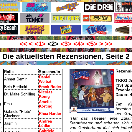
<<
<
<1>
<2>
<3>
<4>
<5>
>
>>
Die aktuellsten Rezensionen, Seite 2
Rezensi
Rolle
Sprecher/in
Daniel
Ahmet Demir
TKKG Ju
Welbat
(39) Spu
Bela Berthold
Frank Roder
Erschie
Nicolas
Dr. Malte Schilling
Dauer: 
König
Amelie
s
Frau
Tim, K
Körting
-
bereiten
Gabriele "Pfote"
m
ein Gru
Rhea Harder
Glockner
n
"Hat das Theater eine Zukunf
Andrea
n
Stadttheater und schauen sich 
Jasmin
Lüdke
s
von Geisterhand löst sich jedoch
Gabriele