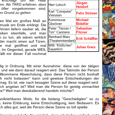
 erschlägt um ein Haar
Jürgen
ns. Als TKKG erfahren, dass
Herr Lotsch
Holdorf
t öfter vorgekommen sind,
Karl "Computer"
den Grund zu gehen.
Felix Strüven
Vierstein
Kommissar
Michael
des Mal ein großes Maß an
Glockner
Bideller
lmusik am Ende erklingt. Die
Peter "Tarzan /
Sebastian
/innen liefern sauber ab, die
Tim" Carstens
Fitzner
siken ebenfalls, und man
Reinhard Marx
o zu tun, als wären wirklich
Erik Schäffler
(Theaterintendant)
der macht einen auf Türen,
ie mal geöffnet und mal
Willi "Klößchen"
Julian Greis
Sauerlich
. Im Gegenteil, gerade WEIL
ällt mir dieser Fall nochmal
llig in Ordnung. Mit einer Ausnahme: diese von der tätigen
und wie dann darauf reagiert wird. Das Tatmotiv der Person
willkommene Abwechslung, dass diese Person nicht boshaft
ach nicht loslassen" kann und gewisse Entscheidungen der
mag. Es ist, wie nach besagter Szene auf diese reagiert wird.
ich angetan ist? Weil man die Person für geistig umnachtet
chte? Weil man deeskalierend handeln möchte?
vollziehbares Motiv, für die bislang "Geschädigten" so zu
h, keine Erklärung, keine Entschuldigung, kein Bedauern. Es
h alles gut, weil die Person diese Szene so toll spielte.