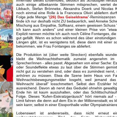
innerhalb dieses Ensembles, deutlich als Schauspiel herau
auch einige altbekannte Stimmen mitsprechen, wertet de
Libbach, Stefan Brönneke, Alexandra Doerk und Nicolas K
noch einmal eine Rolle à la Francesca Oliviri abliefern dur
Folge jede Menge "
(26) Das Geiseldrama
"-Reminiszenzen 
finde ich nur deshalb nicht ZU bedauerlich, weil Anneke Sc
Mischung aus Empathie, Süffisanz, einem gewissen Schuss "L
ich kann auch anders" und einer kleinen Prise von "etwas
Explizit nennen möchte ich auch noch Céline Fontanges, die
gut gefällt. Wenn es schon während des über einstündigen E
Längen gibt, ist es wenigstens toll, diese dann mit einer 
bekommen, wie Frau Fontanges sie abliefert.
Die Produktion ist (über weite Strecken) ebenfalls wund
bleibt die Weihnachtsthematik zumeist angenehm im H
Sprecher/innen - alles passt. Abgesehen von einer Sache: Es
oder Soundeffekte etwas zu laut über die Stimmen gemix
nicht gut zu verstehen sind, oder dass es zumindest nervt,
anhören zu müssen. Etwa die Szene beim Haus von Famili
Weihnachtsbewegungsmelder losgeht, weil jemand das
Weihnacht überall" losschmettert. Selbst den Erzähler
ausreichend. Davon ab nervt das Gedudel ohnehin gewaltig
Ende hin ist kaum auszuhalten, oder das Schlittschuhla
Folge. Dieses "Kufen-Eiskratzgeräusch" hört niemals auf 
Limit fahren die denn auf dem Eis in der Millionenstadt; es k
sein kann; selbst in einer Eissporthalle voller Olympiatrainie
Lobenswert ist andererseits, dass nicht erneut ein