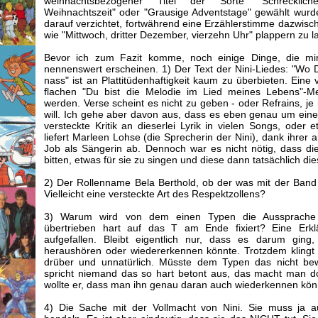
weihnachtsbezogener Titel der Sorte "Schreckliche
Weihnachtszeit" oder "Grausige Adventstage" gewählt wurd
darauf verzichtet, fortwährend eine Erzählerstimme dazwisc
wie "Mittwoch, dritter Dezember, vierzehn Uhr" plappern zu l
Bevor ich zum Fazit komme, noch einige Dinge, die mir 
nennenswert erscheinen. 1) Der Text der Nini-Liedes: "Wo Du
nass" ist an Plattitüdenhaftigkeit kaum zu überbieten. Eine 
flachen "Du bist die Melodie im Lied meines Lebens"-Me
werden. Verse scheint es nicht zu geben - oder Refrains, j
will. Ich gehe aber davon aus, dass es eben genau um einen 
versteckte Kritik an dieserlei Lyrik in vielen Songs, oder e
liefert Marleen Lohse (die Sprecherin der Nini), dank ihre
Job als Sängerin ab. Dennoch war es nicht nötig, dass die
bitten, etwas für sie zu singen und diese dann tatsächlich di
2) Der Rollenname Bela Berthold, ob der was mit der Band D
Vielleicht eine versteckte Art des Respektzollens?
3) Warum wird von dem einen Typen die Aussprache 
übertrieben hart auf das T am Ende fixiert? Eine Erklä
aufgefallen. Bleibt eigentlich nur, dass es darum gin
heraushören oder wiedererkennen könnte. Trotzdem klingt 
drüber und unnatürlich. Müsste dem Typen das nicht bew
spricht niemand das so hart betont aus, das macht man do
wollte er, dass man ihn genau daran auch wiederkennen kön
4) Die Sache mit der Vollmacht von Nini. Sie muss ja a