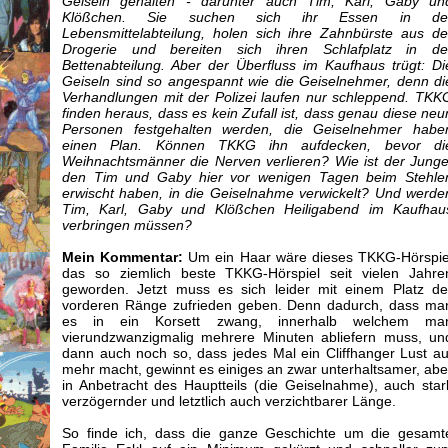
Geiseln gehalten - darunter auch Tim, Karl, Gaby un
Klößchen. Sie suchen sich ihr Essen in de
Lebensmittelabteilung, holen sich ihre Zahnbürste aus de
Drogerie und bereiten sich ihren Schlafplatz in de
Bettenabteilung. Aber der Überfluss im Kaufhaus trügt: Di
Geiseln sind so angespannt wie die Geiselnehmer, denn di
Verhandlungen mit der Polizei laufen nur schleppend. TKK
finden heraus, dass es kein Zufall ist, dass genau diese neu
Personen festgehalten werden, die Geiselnehmer habe
einen Plan. Können TKKG ihn aufdecken, bevor di
Weihnachtsmänner die Nerven verlieren? Wie ist der Junge
den Tim und Gaby hier vor wenigen Tagen beim Stehle
erwischt haben, in die Geiselnahme verwickelt? Und werde
Tim, Karl, Gaby und Klößchen Heiligabend im Kaufhau
verbringen müssen?
Mein Kommentar:
Um ein Haar wäre dieses TKKG-Hörspie
das so ziemlich beste TKKG-Hörspiel seit vielen Jahre
geworden. Jetzt muss es sich leider mit einem Platz de
vorderen Ränge zufrieden geben. Denn dadurch, dass ma
es in ein Korsett zwang, innerhalb welchem ma
vierundzwanzigmalig mehrere Minuten abliefern muss, un
dann auch noch so, dass jedes Mal ein Cliffhanger Lust au
mehr macht, gewinnt es einiges an zwar unterhaltsamer, abe
in Anbetracht des Hauptteils (die Geiselnahme), auch star
verzögernder und letztlich auch verzichtbarer Länge.
So finde ich, dass die ganze Geschichte um die gesamt