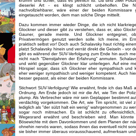
krumm und schief, dass es peinlich ist. Da sind zwei Polize
dieserlei Art - es klingt schlicht unbeholfen. Di
nachvollziehbarer, wäre einer der beiden Kommissar
eingetauscht worden, dem man solche Dinge mitteilt.
Dazu kommen immer wieder Dinge, die ich nicht klarkriege
Glockner und dieser gibt zu verstehen, dass er, also Glock
Gauner, gerade meinte. Und Glockner entgegnet, o
Privatvermögen genutzt werden solle. Ich meine, im Er
praktisch selbst vor! Doch auch Schalavsky haut richtig eine
platzt Schalavsky hinein und verrät direkt die Geiseln - vor
gibt es während der SUV-Verfolgung zum Ende hin auch meh
nicht nach "Dienstjahren der Erfahrung" anmuten. Schalav
und wirkt gegenüber Glockner klar unterlegen. Auf eine m
Hörspiel sogar, dass ich Glockner eher sympathisch und 
eher weniger sympathisch und weniger kompetent. Auch hier hä
besser gepasst, als einer der beiden Kommissare.
Stichwort SUV-Verfolgung! Wie erwähnt, finde ich das Maß 
Ordnung. Am Ende jedoch ist mir die Art, wie Tim der Polize
plump. Als Verbrecher wäre mir sein Geplapper bestimmt a
verdächtig vorgekommen. Die Art, wie Tim spricht, ist viel 
lediglich als "der sülzt halt ein wenig" wahrgenommen zu w
sogar noch mitmachen. Es ist schlicht zu offensichtlic
Wegesrand erwähnt und beschrieben wird. Man könnte h
Bösewichte mit dem Davonkommen und dem Planen der nächs
ohnehin nervös waren, sodass ihnen das eventuell nicht sonde
sie bisher immer überaus vorausschauend, aufmerksam und au