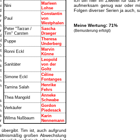
m
Ich bin hier im Zweifel für das 
Marleen
i
aufmerksam genug war oder mir 
Nini
Lohse
d
Folgen diverser Serien ja auch, 
Constantin
e
Paul
von
r
Westphalen
m
Meine Wertung: 71%
Peter "Tarzan /
Sascha
r
(Bemusterung erfolgt)
Tim" Carsten
Draeger
l
Theresa
l
Puppe
Underberg
0
Marvin
t
Ronni Eckl
Künne
m
Leopold
n
Sanitäter
von der
s
Goltz
t
Céline
,
Simone Eckl
Fontanges
n
Henrike
n
Tamina Salah
Fehrs
Anneke
Thea Mangold
Schwabe
s
n
Gordon
Verkäufer
n
Piedesack
s
Karin
Wilma Nußbaum
r
Nennemann
e
t übergibt. Tim ist, auch aufgrund
ältnismäßig großen Abwechslung