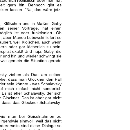
taunlich realistisch oder man hat
eit gern hin. Dennoch gibt es
ken lassen: "Na, das wäre jetzt
arl, Klößchen und in Maßen Gaby
en seiner Vorträge, hat einen
öglich ist oder funktioniert. Ob
n, aber Manou Lubowski liefert so
zaubert, weil Klößchen, auch wenn
bern oder gar lächerlich zu sein.
spitzt exakt! Und naja, Gaby, die
er und hin und wieder schwingt sie
 wie gemein die Situation gerade
vsky ziehen als Duo am selben
tehe, dass man Glockner den Fall
oder sein könnte - was Schalavsky
f mich einfach nicht sonderlich
Es ist eher Schalavsky, der sich
e Glockner. Das ist aber gar nicht
, dass das Glockner-Schalavsky-
 wie man bei Geiselnahmen zu
irgendwie sinnvoll, weil das nicht
ndererseits sind diese Dialoge so