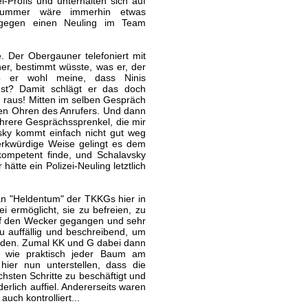
i-Profis und unterhalten sich auf
e Nummer wäre immerhin etwas
e gegen einen Neuling im Team
. Der Obergauner telefoniert mit
ner, bestimmt wüsste, was er, der
b er wohl meine, dass Ninis
nst? Damit schlägt er das doch
n raus! Mitten im selben Gespräch
 den Ohren des Anrufers. Und dann
rere Gesprächssprenkel, die mir
sky kommt einfach nicht gut weg
erkwürdige Weise gelingt es dem
kompetent finde, und Schalavsky
tte ein Polizei-Neuling letztlich
an "Heldentum" der TKKGs hier in
i ermöglicht, sie zu befreien, zu
uf den Wecker gegangen und sehr
zu auffällig und beschreibend, um
erden. Zumal KK und G dabei dann
h, wie praktisch jeder Baum am
ier nun unterstellen, dass die
ten Schritte zu beschäftigt und
rlich auffiel. Andererseits waren
ch kontrolliert...