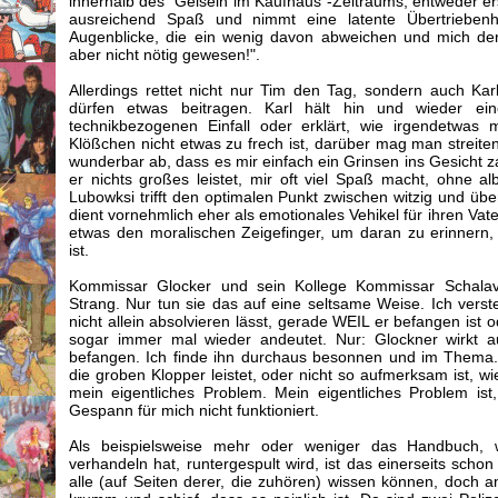
innerhalb des "Geiseln im Kaufhaus"-Zeitraums, entweder ers
ausreichend Spaß und nimmt eine latente Übertriebenh
Augenblicke, die ein wenig davon abweichen und mich den
aber nicht nötig gewesen!".
Allerdings rettet nicht nur Tim den Tag, sondern auch K
dürfen etwas beitragen. Karl hält hin und wieder ein
technikbezogenen Einfall oder erklärt, wie irgendetwas m
Klößchen nicht etwas zu frech ist, darüber mag man streite
wunderbar ab, dass es mir einfach ein Grinsen ins Gesicht 
er nichts großes leistet, mir oft viel Spaß macht, ohne al
Lubowksi trifft den optimalen Punkt zwischen witzig und über
dient vornehmlich eher als emotionales Vehikel für ihren Vat
etwas den moralischen Zeigefinger, um daran zu erinnern,
ist.
Kommissar Glocker und sein Kollege Kommissar Schala
Strang. Nur tun sie das auf eine seltsame Weise. Ich vers
nicht allein absolvieren lässt, gerade WEIL er befangen ist 
sogar immer mal wieder andeutet. Nur: Glockner wirkt au
befangen. Ich finde ihn durchaus besonnen und im Thema. 
die groben Klopper leistet, oder nicht so aufmerksam ist, wi
mein eigentliches Problem. Mein eigentliches Problem ist
Gespann für mich nicht funktioniert.
Als beispielsweise mehr oder weniger das Handbuch,
verhandeln hat, runtergespult wird, ist das einerseits schon 
alle (auf Seiten derer, die zuhören) wissen können, doch a