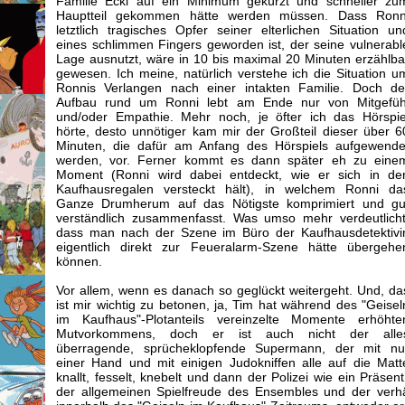
Familie Eckl auf ein Minimum gekürzt und schneller zu
Hauptteil gekommen hätte werden müssen. Dass Ronn
letztlich tragisches Opfer seiner elterlichen Situation un
eines schlimmen Fingers geworden ist, der seine vulnerabl
Lage ausnutzt, wäre in 10 bis maximal 20 Minuten erzählba
gewesen. Ich meine, natürlich verstehe ich die Situation u
Ronnis Verlangen nach einer intakten Familie. Doch de
Aufbau rund um Ronni lebt am Ende nur von Mitgefüh
und/oder Empathie. Mehr noch, je öfter ich das Hörspie
hörte, desto unnötiger kam mir der Großteil dieser über 6
Minuten, die dafür am Anfang des Hörspiels aufgewende
werden, vor. Ferner kommt es dann später eh zu eine
Moment (Ronni wird dabei entdeckt, wie er sich in de
Kaufhausregalen versteckt hält), in welchem Ronni da
Ganze Drumherum auf das Nötigste komprimiert und gu
verständlich zusammenfasst. Was umso mehr verdeutlicht
dass man nach der Szene im Büro der Kaufhausdetektivi
eigentlich direkt zur Feueralarm-Szene hätte übergehe
können.
Vor allem, wenn es danach so geglückt weitergeht. Und, da
ist mir wichtig zu betonen, ja, Tim hat während des "Geisel
im Kaufhaus"-Plotanteils vereinzelte Momente erhöhte
Mutvorkommens, doch er ist auch nicht der alle
überragende, sprücheklopfende Supermann, der mit nu
einer Hand und mit einigen Judokniffen alle auf die Matt
knallt, fesselt, knebelt und dann der Polizei wie ein Präsen
der allgemeinen Spielfreude des Ensembles und der verh