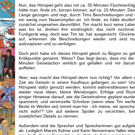
Nun, das Hörspiel geht also mit ca. 35 Minuten Fluchtverfolg
hätte man, finde ich, kürzen können, auf ca. 15 Minuten. Denn
Länge gezogen und regt, durch Tims Beschreibungen und d
ein wenig zum Naserümpfen an. Ich finde, es hätte deutli
zunächst ungesehen davonfährt, Tim macht kurz seine Labera
was los ist, drohen ihm eindringlich, das nicht noch
Funkgerät weg, doch was Tim tat, hat ausgereicht: Glockn
auf, erkennen die Beschreibungen wieder und sind n
aufzuspüren und zu verfolgen.
Doch jetzt habe ich dieses Hörspiel gleich zu Beginn so ge
Kritikpunkte genannt. Wieso? Das liegt daran, dass mir di
Minuten Geiselaction wirklich gut gefallen und mir dar
auffielen.
Aber, was macht das Hörspiel denn nun richtig? Vor allem d
Zeit als Geiseln in einem Kaufhaus gefangen zu sein! U
Hörspiels dafür genutzt werden, kommt währenddessen kei
wieder neue Ideen, kleine Wendungen, Erfolge und Rücks
einiger Hinweise darauf, wie die Geiselnahme geplant wurde
spannend, und vereinzelte Schnitzer (wenn etwa Tim werfen 
Beste im Werfen sei) nimmt man hin - ich meine, wir spreche
nicht wahr!? Um auf weitere Spoiler zu verzichten, be
zusätzlichen Details zu nennen.
Außerdem sind die Sprecher und Sprecherinnen gut aufgele
ab. Lediglich Marvin Kühne und Karin Nennemann fallen etwa