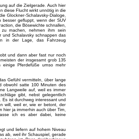
ung auf die Zielgerade. Auch hier
 diese Flucht wirkt unnötig in die
ie Glockner-Schalavsky-Dialoge,
ch besser gefluppt, wenn der SUV
ction, die Bösewichte schnallen,
mal zu machen, nehmen ihm sein
er und Schalavsky schnappen das
un in der Lage, das Fahrzeug
lobt und dann aber fast nur noch
e meisten der insgesamt grob 135
um einige Pferdefüße umso mehr
as Gefühl vermitteln, über lange
nd obwohl satte 100 Minuten des
ne Langweile auf, weil es immer
chläge gibt, nebst gelegentlich
. Es ist durchweg interessant und
will, weil er, wie er betont, der
n hier ja immerhin auch über Tim,
lasse ich es aber dabei, keine
gt und liefern auf hohem Niveau
s ab, weil ihr Schauspiel, gerade