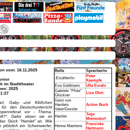
on vom: 16.11.2025
Rolle
Sprecher/in
Peter
-Erzähler/in-
nior
Kaempfe
k im Stadttheater
Eva Goldmann
Ulla Evrahr
nen: 2025
Gabriele "Pfote"
Liza Ohm
41:27
Glockner
Geist von
arl, Gaby und Klößchen
Hamlets
Achim Buch
 für den Deutschunterricht
Vater/Gessler
ppenreferat vor - Thema:
Tetje
t?". Dafür sitzen sie im
Hamlet
Mierendorf
das Stück "Hamlet" an. Wie
Franziska
 plötzlich ein Scheinwerfer,
Henna Maertens
Hartmann