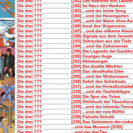
Die drei ???
(181) Das Kabinett des Zauber
Die drei ???
(182) Im Haus des Henkers
Die drei ???
(183) ...und der letzte Song
Die drei ???
(184) ...und der Hexengarten
Die drei ???
(185) ...und der Mann ohne A
Die drei ???
(186) Insel des Vergessens
Die drei ???
(187) ...und das silberne Amule
Die drei ???
(188) Signale aus dem Jenseit
Die drei ???
(193) Schrecken aus der Tiefe
Die drei ???
(194) ...und die Zeitreisende
Die drei ???
(198) Die Legende der Gaukler
Die drei ???
(200) Feuriges Auge
Die drei ???
(201) Höhenangst
Die drei ???
(204) Der dunkle Wächter
Die drei ???
(205) Das rätselhafte Erbe
Die drei ???
(206) ...und der Mottenmann
Die drei ???
(208) Kelch des Schicksals
Die drei ???
(217) ...und der Kristallschäde
Die drei ???
(219) ...und die Teufelsklippe
Die drei ???
(226) Die Spur der Toten
Die drei ???
(229) Drehbuch der Täuschun
Die drei ???
(234) ...und der lebende Treso
Die drei ???
(237) ...und der rote Büffel
Die drei ???
(238) Falsche Schuld
Die drei ???
(239) Das Geheimnis der sieb
Die drei ???
...und das Museum [DVD]
Die drei ???
...und der dreiTag