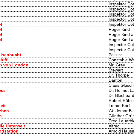
Inspektor Cot
Inspector Cot
Inspektor Cot
Inspector Cot
pf
Inspektor Cot
pf
Roger Kind
pf
Roger Kind al
pf
Roger Kind a
Inspector Cot
Inspector Cot
Felsenbucht
Polizist
hiff
Constable Wa
eb von London
Mr. Grey
Stewart
Dr. Thorpe
Danton
g
Claus Glusch
ess
Dr. Helmut L
Dr. Blechbar
Robert Rüble
eit
Lothar Korf
Leben
Waldemar Ble
n
Günther Grün
Fred Lauerbi
ie Unterwelt
Alfred
Endstation
Arnold Haus