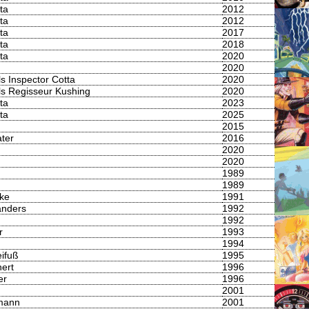
ta
2012
ta
2012
ta
2017
ta
2018
ta
2020
2020
s Inspector Cotta
2020
ls Regisseur Kushing
2020
ta
2023
ta
2025
2015
ter
2016
2020
2020
1989
1989
ke
1991
anders
1992
d
1992
r
1993
1994
ifuß
1995
ert
1996
er
1996
2001
mann
2001