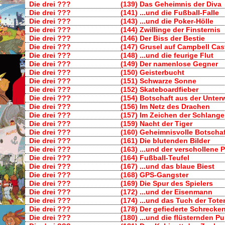
Die drei ???
(139) Das Geheimnis der Diva
Die drei ???
(141) ...und die Fußball-Falle
Die drei ???
(143) ...und die Poker-Hölle
Die drei ???
(144) Zwillinge der Finsternis
Die drei ???
(146) Der Biss der Bestie
Die drei ???
(147) Grusel auf Campbell Cas
Die drei ???
(148) ...und die feurige Flut
Die drei ???
(149) Der namenlose Gegner
Die drei ???
(150) Geisterbucht
Die drei ???
(151) Schwarze Sonne
Die drei ???
(152) Skateboardfieber
Die drei ???
(154) Botschaft aus der Unter
Die drei ???
(156) Im Netz des Drachen
Die drei ???
(157) Im Zeichen der Schlang
Die drei ???
(159) Nacht der Tiger
Die drei ???
(160) Geheimnisvolle Botscha
Die drei ???
(161) Die blutenden Bilder
Die drei ???
(163) ...und der verschollene P
Die drei ???
(164) Fußball-Teufel
Die drei ???
(167) ...und das blaue Biest
Die drei ???
(168) GPS-Gangster
Die drei ???
(169) Die Spur des Spielers
Die drei ???
(172) ...und der Eisenmann
Die drei ???
(174) ...und das Tuch der Tote
Die drei ???
(178) Der gefiederte Schrecke
Die drei ???
(180) ...und die flüsternden P