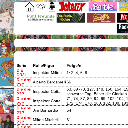
Serie
Rolle/Figur
Folge/n
DiE
Inspektor Milton
1~2, 4, 6, 8
DR3i
Die drei
Alberto Bergamelli
66
???
Die drei
63, 69~70, 127, 148, 150, 154, 1
Inspector Cotta
???
schwarze Tag, Böser die Glocken 
Die drei
71, 74, 87, 89, 94, 99, 102, 104
Inspektor Cotta
???
172, 174, 178, 180, 182, 188, 193,
Die drei
Jim Bernardie
54
???
Die drei
Milton Mitchell
61
???
Die drei