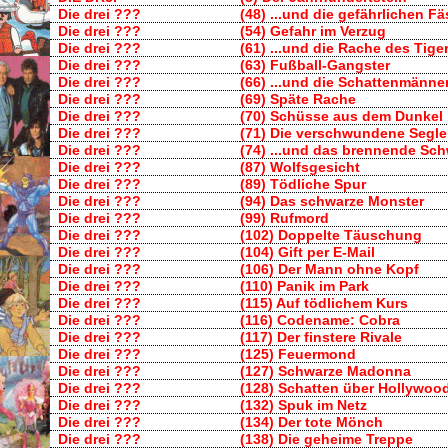
Die drei ???
(48) ...und die gefährlichen Fä
Die drei ???
(54) Gefahr im Verzug
Die drei ???
(61) ...und die Rache des Tige
Die drei ???
(63) Fußball-Gangster
Die drei ???
(66) ...und die Schattenmänne
Die drei ???
(69) Späte Rache
Die drei ???
(70) Schüsse aus dem Dunkel
Die drei ???
(71) Die verschwundene Segle
Die drei ???
(74) ...und das brennende Sch
Die drei ???
(87) Wolfsgesicht
Die drei ???
(89) Tödliche Spur
Die drei ???
(94) Das schwarze Monster
Die drei ???
(99) Rufmord
Die drei ???
(102) Doppelte Täuschung
Die drei ???
(104) Gift per E-Mail
Die drei ???
(106) Der Mann ohne Kopf
Die drei ???
(110) Panik im Park
Die drei ???
(115) Auf tödlichem Kurs
Die drei ???
(116) Codename: Cobra
Die drei ???
(117) Der finstere Rivale
Die drei ???
(125) Feuermond
Die drei ???
(127) Schwarze Madonna
Die drei ???
(128) Schatten über Hollywoo
Die drei ???
(132) Spuk im Netz
Die drei ???
(134) Der tote Mönch
Die drei ???
(138) Die geheime Treppe