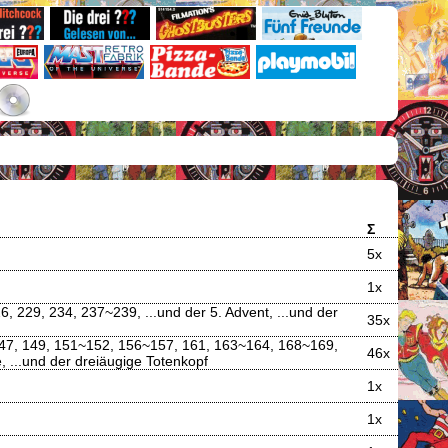
Σ
5x
1x
 229, 234, 237~239, ...und der 5. Advent, ...und der
35x
~147, 149, 151~152, 156~157, 161, 163~164, 168~169,
46x
e, ...und der dreiäugige Totenkopf
1x
1x