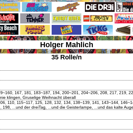
Holger Mahlich
35 Rolle/n
59~160, 167, 181, 183~187, 194, 200~201, 204~206, 208, 217, 219, 226,
nie klingen, Gruselige Weihnacht überall
, 106, 110, 115~117, 125, 128, 132, 134, 138~139, 141, 143~144, 146
 198, ...und der dreiTag, ...und die Geisterlampe, ...und das kalte Aug