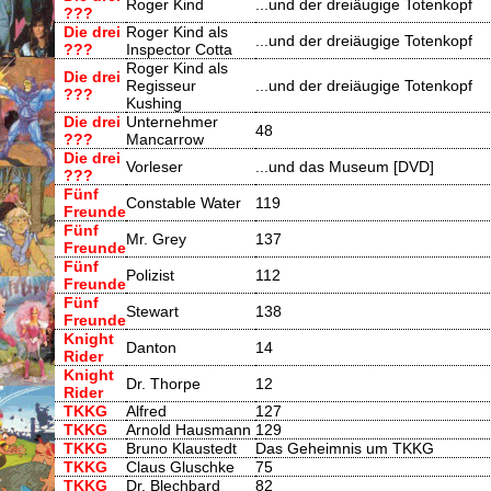
Roger Kind
...und der dreiäugige Totenkopf
???
Die drei
Roger Kind als
...und der dreiäugige Totenkopf
???
Inspector Cotta
Roger Kind als
Die drei
Regisseur
...und der dreiäugige Totenkopf
???
Kushing
Die drei
Unternehmer
48
???
Mancarrow
Die drei
Vorleser
...und das Museum [DVD]
???
Fünf
Constable Water
119
Freunde
Fünf
Mr. Grey
137
Freunde
Fünf
Polizist
112
Freunde
Fünf
Stewart
138
Freunde
Knight
Danton
14
Rider
Knight
Dr. Thorpe
12
Rider
TKKG
Alfred
127
TKKG
Arnold Hausmann
129
TKKG
Bruno Klaustedt
Das Geheimnis um TKKG
TKKG
Claus Gluschke
75
TKKG
Dr. Blechbard
82