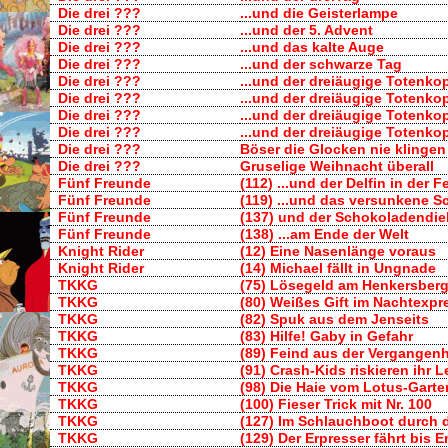
Die drei ???
...und die Geisterlampe
Die drei ???
...und der 5. Advent
Die drei ???
...und das kalte Auge
Die drei ???
...und der schwarze Tag
Die drei ???
...und der dreiäugige Totenko
Die drei ???
...und der dreiäugige Totenko
Die drei ???
...und der dreiäugige Totenko
Die drei ???
...und der dreiäugige Totenko
Die drei ???
Böser die Glocken nie klingen
Die drei ???
Gruselige Weihnacht überall
Fünf Freunde
(112) ...und der Delfin in der 
Fünf Freunde
(119) ...und das versunkene Sc
Fünf Freunde
(137) und der Schokoladendi
Fünf Freunde
(138) ...am Ende der Welt
Knight Rider
(12) Eine Nasenlänge voraus
Knight Rider
(14) Michael fällt in Ungnade
TKKG
(75) Lösegeld am Henkersber
TKKG
(80) Weißes Gift im Nachtexpr
TKKG
(82) Spuk aus dem Jenseits
TKKG
(83) Hilfe! Gaby in Gefahr
TKKG
(89) Feind aus der Vergangenh
TKKG
(91) Crash-Kids riskieren ihr 
TKKG
(98) Die Haie vom Lotus-Garte
TKKG
(100) Fieser Trick mit Nr. 100
TKKG
(127) Im Schlauchboot durch d
TKKG
(129) Der Erpresser fährt bis 