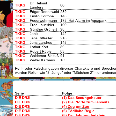
Dr. Helmut
TKKG
80
Landers
TKKG
Edgar Rennewald
239
TKKG
Emilio Cortone
146
TKKG
Feuerwehrmann
178, Hai-Alarm im Aquapark
TKKG
Fred Lauerbier
100
TKKG
Günther Grünert
98
TKKG
Janik
142
TKKG
Jens Dittreiter
216
TKKG
Jens Landres
145
TKKG
Lothar Korf
89
TKKG
Robert Rübler
83
TKKG
Waldemar Bleifuß
91
TKKG
Walter Karhaus
169
Fehl- oder Falschangaben diverser Charaktere und Sprecher/
wurden Rollen wie "3. Junge" oder "Mädchen 2" hier umbenann
Serie
Folge
DiE DR3i
(1) Das Seeungeheuer
DiE DR3i
(2) Die Pforte zum Jenseits
DiE DR3i
(4) Zug um Zug
DiE DR3i
(6) Tödliche Regie
DiE DR3i
(8) Der Jahrhundertstein