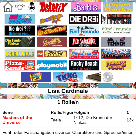
Lisa Cardinale
1 Rolle/n
Serie
Rolle/Figur
Folge/n
Σ
Masters of the
1~12, Die Krone der
Teela
13x
Universe
Ninkasi
Fehl- oder Falschangaben diverser Charaktere und Sprecher/innen