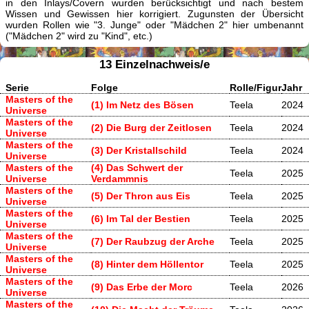
in den Inlays/Covern wurden berücksichtigt und nach bestem
Wissen und Gewissen hier korrigiert. Zugunsten der Übersicht
wurden Rollen wie "3. Junge" oder "Mädchen 2" hier umbenannt
("Mädchen 2" wird zu "Kind", etc.)
13 Einzelnachweis/e
Serie
Folge
Rolle/Figur
Jahr
Masters of the
(1) Im Netz des Bösen
Teela
2024
Universe
Masters of the
(2) Die Burg der Zeitlosen
Teela
2024
Universe
Masters of the
(3) Der Kristallschild
Teela
2024
Universe
Masters of the
(4) Das Schwert der
Teela
2025
Universe
Verdammnis
Masters of the
(5) Der Thron aus Eis
Teela
2025
Universe
Masters of the
(6) Im Tal der Bestien
Teela
2025
Universe
Masters of the
(7) Der Raubzug der Arche
Teela
2025
Universe
Masters of the
(8) Hinter dem Höllentor
Teela
2025
Universe
Masters of the
(9) Das Erbe der Morc
Teela
2026
Universe
Masters of the