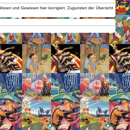
issen und Gewissen hier korrigiert. Zugunsten der Übersicht