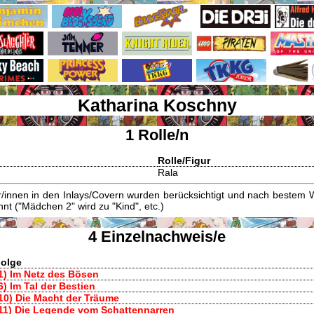
Katharina Koschny
1 Rolle/n
Rolle/Figur
Rala
innen in den Inlays/Covern wurden berücksichtigt und nach bestem W
t ("Mädchen 2" wird zu "Kind", etc.)
4 Einzelnachweis/e
olge
1) Im Netz des Bösen
6) Im Tal der Bestien
10) Die Macht der Träume
11) Die Legende vom Schattennarren