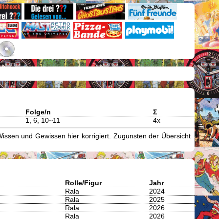
Folge/n
Σ
1, 6, 10~11
4x
issen und Gewissen hier korrigiert. Zugunsten der Übersicht
Rolle/Figur
Jahr
Rala
2024
Rala
2025
Rala
2026
Rala
2026