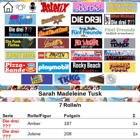
Sarah Madeleine Tusk
7 Rolle/n
Serie
Rolle/Figur
Folge/n
Σ
Die drei
Amber
187
1x
???
Die drei
Jolene
208
1x
???