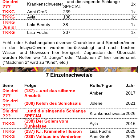
Die drei
...und die singende Schlange
Krankenschwester
1x
???
SPECIAL
TKKG
Anni Groß
239
1x
TKKG
Ayla
198
1x
TKKG
Lola Beauty
38
1x
Junior
TKKG
Lisa Fuchs
237
1x
Fehl- oder Falschangaben diverser Charaktere und Sprecher/innen
in den Inlays/Covern wurden berücksichtigt und nach bestem
Wissen und Gewissen hier korrigiert. Zugunsten der Übersicht
wurden Rollen wie "3. Junge" oder "Mädchen 2" hier umbenannt
("Mädchen 2" wird zu "Kind", etc.)
7 Einzelnachweis/e
Serie
Folge
Rolle/Figur
Jahr
Die drei
(187) ...und das silberne
Amber
2017
???
Amulett
Die drei
(208) Kelch des Schicksals
Jolene
2021
???
Die drei
...und die singende Schlange
Krankenschwester
2026
???
SPECIAL
(198) Der Golem vom
TKKG
Ayla
2016
Dunkelsee
TKKG
(237) K.I. Kriminelle Illusion
Lisa Fuchs
2025
TKKG
(239) Vollgas ins Verderben
Anni Groß
2026