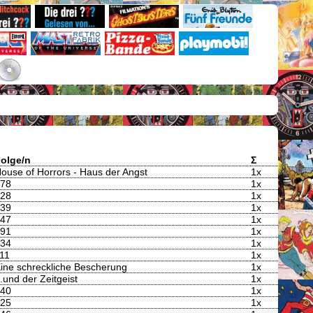
olge/n
Σ
ouse of Horrors - Haus der Angst
1x
78
1x
28
1x
39
1x
47
1x
91
1x
34
1x
11
1x
ine schreckliche Bescherung
1x
..und der Zeitgeist
1x
40
1x
25
1x