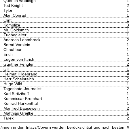
Quentin Wadleigh
1
Ted Knight
2
Tyler
1
Alan Conrad
1
Clint
1
Komplize
3
Mr. Goldsmith
1
Zugbegleiter
1
Andreas Lehmbrock
2
Bernd Vorstein
1
Chauffeur
1
Erich
1
Eugen von Ittrich
2
Günther Fengler
2
Gill
1
Helmut Hildebrand
A
Herr Scheinreich
2
Hugo Wild
1
Tagesbote-Journalist
2
Karl Stritzihoff
1
Kommissar Kremhart
1
Konrad Harkenthal
1
Manfred Bausewein
2
Matthias Greifke
D
Tarek
2
innen in den Inlays/Covern wurden berücksichtigt und nach bestem W