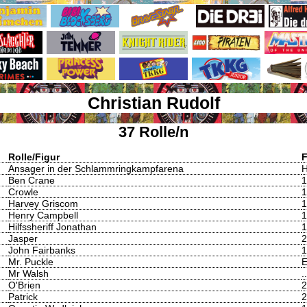
Christian Rudolf
37 Rolle/n
Rolle/Figur
F
Ansager in der Schlammringkampfarena
H
Ben Crane
1
Crowle
1
Harvey Griscom
1
Henry Campbell
1
Hilfssheriff Jonathan
1
Jasper
2
John Fairbanks
1
Mr. Puckle
E
Mr Walsh
.
O'Brien
2
Patrick
2