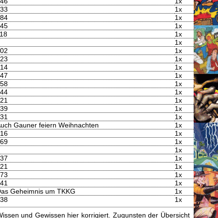
46
1x
33
1x
84
1x
45
1x
18
1x
1x
02
1x
23
1x
14
1x
47
1x
58
1x
44
1x
21
1x
39
1x
31
1x
uch Gauner feiern Weihnachten
1x
16
1x
69
1x
1x
37
1x
21
1x
73
1x
41
1x
as Geheimnis um TKKG
1x
38
1x
issen und Gewissen hier korrigiert. Zugunsten der Übersicht