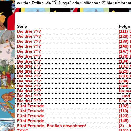
wurden Rollen wie "3. Junge" oder "Mädchen 2" hier umbenann
Serie
Folge
Die drei ???
(111)
Die drei ???
(128)
Die drei ???
(139)
Die drei ???
(146) 
Die drei ???
(147) 
Die drei ???
(178) 
Die drei ???
(184) 
Die drei ???
(191)
Die drei ???
(225)
Die drei ???
(233) 
Die drei ???
(234) 
Die drei ???
(240) 
Die drei ???
House
Die drei ???
...und
Die drei ???
Eine 
Fünf Freunde
(102)
Fünf Freunde
(118) 
Fünf Freunde
(123) 
Fünf Freunde
(145)
Fünf Freunde: Endlich erwachsen!
(3) .
TKKG
(121) 