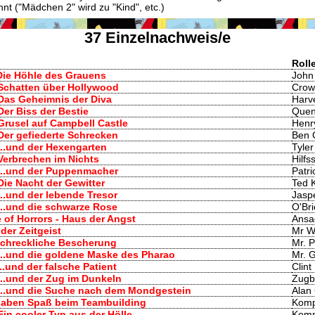
t ("Mädchen 2" wird zu "Kind", etc.)
37 Einzelnachweis/e
Roll
 Die Höhle des Grauens
John
 Schatten über Hollywood
Crow
 Das Geheimnis der Diva
Harv
Der Biss der Bestie
Quen
Grusel auf Campbell Castle
Henr
Der gefiederte Schrecken
Ben 
...und der Hexengarten
Tyler
 Verbrechen im Nichts
Hilfs
 ...und der Puppenmacher
Patri
Die Nacht der Gewitter
Ted 
...und der lebende Tresor
Jasp
...und die schwarze Rose
O'Br
 of Horrors - Haus der Angst
Ansa
 der Zeitgeist
Mr W
schreckliche Bescherung
Mr. P
 ...und die goldene Maske des Pharao
Mr. 
...und der falsche Patient
Clint
...und der Zug im Dunkeln
Zugb
 ...und die Suche nach dem Mondgestein
Alan
..haben Spaß beim Teambuilding
Komp
Ein cooler Typ aus der Hölle
Komm