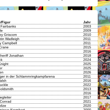
e/Figur
Jahr
 Fairbanks
2003
le
2009
ey Griscom
2010
tin Wadleigh
2011
y Campbell
2011
Crane
2015
2016
sheriff Jonathan
2018
ck
2024
Knight
2025
er
2025
ien
2026
ger in der Schlammringkampfarena
2011
alsh
2016
uckle
2022
Goldsmith
2013
2016
egleiter
2017
 Conrad
2021
lize
2020
issar Kremhart
2000