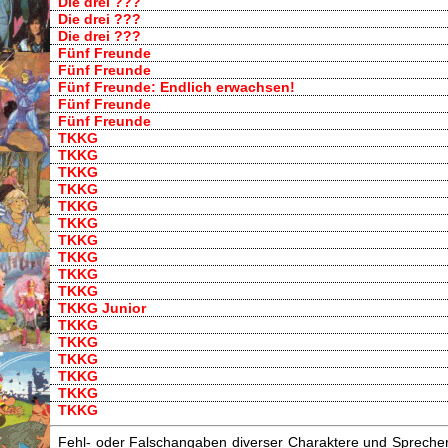
Die drei ???
Die drei ???
Die drei ???
Fünf Freunde
Fünf Freunde
Fünf Freunde: Endlich erwachsen!
Fünf Freunde
Fünf Freunde
TKKG
TKKG
TKKG
TKKG
TKKG
TKKG
TKKG
TKKG
TKKG
TKKG
TKKG Junior
TKKG
TKKG
TKKG
TKKG
TKKG
TKKG
Fehl- oder Falschangaben diverser Charaktere und Sprecher/