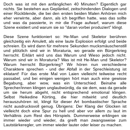
Doch was ist mit den anfänglichen 40 Minuten? Eigentlich gar
nichts. Sie bestehen aus Geplänkel, zeitschindenden Dialogen und
einer Rückblende, die bei den ersten beiden Malen Anhören mich
eher verwirrte, aber dann, als ich begriffen hatte, was das sollte
und was da passierte, in mir die Frage aufwarf, warum diese
Szene existiert und warum sie so "daran vorbei produziert" klingt.
Diese Szene funktioniert so: He-Man und Skeletor berühren
gleichzeitig ein Amulett, als eine laute Explosion erfolgt und beide
schreien. Es wird dann für mehrere Sekunden mucksmäuschenstill
und plötzlich sind wir in Moraturia, wo gerade ein Bürgerkrieg
herrscht. Erklärt wird uns das Warum und Wieso jedoch nicht.
Warum sind wir in Moraturia? Was ist mit He-Man und Skeletor?
Warum herrscht Bürgerkrieg? Wir hören nun verschiedene
Charaktere sprechen - und der Abfall in der Sprechleistung ist
eklatant! Für das erste Mal von Laien vielleicht teilweise recht
passabel, und bei einigen wenigen hört man auch eine gewisse
Begabung, aber wow, was ein Unterschied. Beinahe alle
Sprecher/innen klingen unglaubwürdig, da sie dem, was da gerade
um sie herum abgeht, nicht entsprechend emotional klingen.
Selbst Heikedine Körting, die hier mitwirkt und deutlich
herauszuhören ist, klingt für dieser Art bombastischer Sprache
nicht ausdrucksvoll genug. Übrigens: Der Klang der Glocken ist
vielleicht doch eine Spur zu hell und aber vor allem zu laut im
Verhältnis zum Rest des Hörspiels. Dummerweise erklingen sie
immer wieder und wieder, da greift man zwangsweise zum
Lautstärkeregler, um immer wieder lauter oder leiser zu machen.