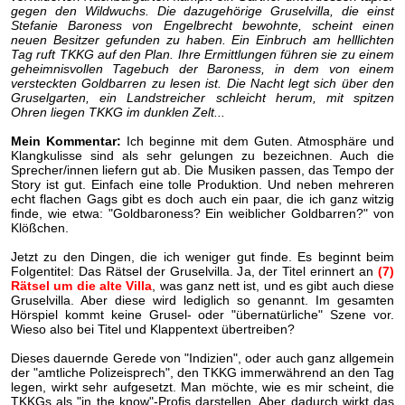
gegen den Wildwuchs. Die dazugehörige Gruselvilla, die einst
Stefanie Baroness von Engelbrecht bewohnte, scheint einen
neuen Besitzer gefunden zu haben. Ein Einbruch am helllichten
Tag ruft TKKG auf den Plan. Ihre Ermittlungen führen sie zu einem
geheimnisvollen Tagebuch der Baroness, in dem von einem
versteckten Goldbarren zu lesen ist. Die Nacht legt sich über den
Gruselgarten, ein Landstreicher schleicht herum, mit spitzen
Ohren liegen TKKG im dunklen Zelt...
Mein Kommentar:
Ich beginne mit dem Guten. Atmosphäre und
Klangkulisse sind als sehr gelungen zu bezeichnen. Auch die
Sprecher/innen liefern gut ab. Die Musiken passen, das Tempo der
Story ist gut. Einfach eine tolle Produktion. Und neben mehreren
echt flachen Gags gibt es doch auch ein paar, die ich ganz witzig
finde, wie etwa: "Goldbaroness? Ein weiblicher Goldbarren?" von
Klößchen.
Jetzt zu den Dingen, die ich weniger gut finde. Es beginnt beim
Folgentitel: Das Rätsel der Gruselvilla. Ja, der Titel erinnert an
(7)
Rätsel um die alte Villa
, was ganz nett ist, und es gibt auch diese
Gruselvilla. Aber diese wird lediglich so genannt. Im gesamten
Hörspiel kommt keine Grusel- oder "übernatürliche" Szene vor.
Wieso also bei Titel und Klappentext übertreiben?
Dieses dauernde Gerede von "Indizien", oder auch ganz allgemein
der "amtliche Polizeisprech", den TKKG immerwährend an den Tag
legen, wirkt sehr aufgesetzt. Man möchte, wie es mir scheint, die
TKKGs als "in the know"-Profis darstellen. Aber dadurch wirkt das