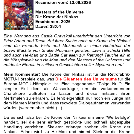
Rezension vom: 13.06.2026
Masters of the Universe
Die Krone der Ninkasi
Erschienen: 2026
Dauer: 38:04
Eine Warnung aus Castle Grayskull unterbricht den Unterricht von
Prinz Adam und Teela. Auf ihrer Suche nach der Krone der Ninkasi
sind die Freunde Fisto und Mekaneck in einen Hinterhalt der
bösen Mächte von Snake Mountain geraten. Eternis schickt Hilfe
und auch He-Man und Battle Cat eilen zur Rettung! Tauche ein in
die Hörspielwelt von He-Man und den Masters of the Universe und
entdecke Eternia in zeitlosen Geschichten voller Mysterien neu!
Mein Kommentar:
Die Krone der Ninkasi ist für die Retrofabrik-
MOTU-Hörspiele das, was
Die Giganten des Universums
für die
Europa-MOTU-Hörspiele ist. Eine sogenannte "Folge Null": Ein
simpler Plot dient als Wasserträger, um die vorkommenden
Charaktere auftreten zu lassen und diese mitsamt ihren
Merkmalen zu erklären. Es fehlt eigentlich nur noch ein Junge mit
dem Namen Martin und dass recyclete Dialogaufnamen verwendet
würden (werden aber nicht!). :)
Da es sich also bei Die Krone der Ninkasi um eine "Werbefolge"
handelt, sei die sehr einfach gestrickte und schnell abgespulte
Handlung verziehen: Skeletor erlangte soeben die Krone der
Ninkasi, Adam wird zu He-Man und nimmt Skeletor die Krone