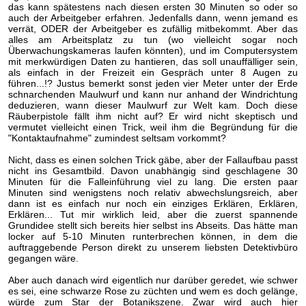
das kann spätestens nach diesen ersten 30 Minuten so oder so
auch der Arbeitgeber erfahren. Jedenfalls dann, wenn jemand es
verrät, ODER der Arbeitgeber es zufällig mitbekommt. Aber das
alles am Arbeitsplatz zu tun (wo vielleicht sogar noch
Überwachungskameras laufen könnten), und im Computersystem
mit merkwürdigen Daten zu hantieren, das soll unauffälliger sein,
als einfach in der Freizeit ein Gespräch unter 8 Augen zu
führen...!? Justus bemerkt sonst jeden vier Meter unter der Erde
schnarchenden Maulwurf und kann nur anhand der Windrichtung
deduzieren, wann dieser Maulwurf zur Welt kam. Doch diese
Räuberpistole fällt ihm nicht auf? Er wird nicht skeptisch und
vermutet vielleicht einen Trick, weil ihm die Begründung für die
"Kontaktaufnahme" zumindest seltsam vorkommt?
Nicht, dass es einen solchen Trick gäbe, aber der Fallaufbau passt
nicht ins Gesamtbild. Davon unabhängig sind geschlagene 30
Minuten für die Falleinführung viel zu lang. Die ersten paar
Minuten sind wenigstens noch relativ abwechslungsreich, aber
dann ist es einfach nur noch ein einziges Erklären, Erklären,
Erklären... Tut mir wirklich leid, aber die zuerst spannende
Grundidee stellt sich bereits hier selbst ins Abseits. Das hätte man
locker auf 5-10 Minuten runterbrechen können, in dem die
auftraggebende Person direkt zu unserem liebsten Detektivbüro
gegangen wäre.
Aber auch danach wird eigentlich nur darüber geredet, wie schwer
es sei, eine schwarze Rose zu züchten und wem es doch gelänge,
würde zum Star der Botanikszene. Zwar wird auch hier