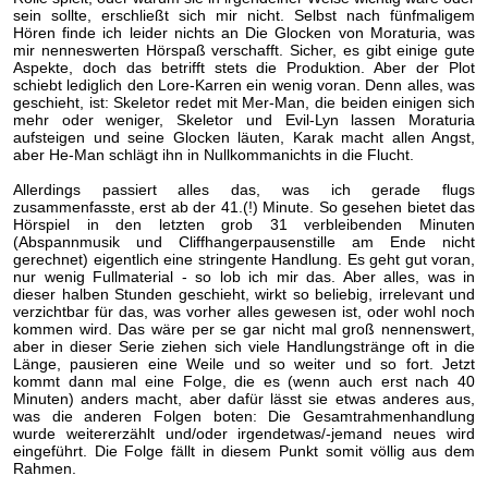
sein sollte, erschließt sich mir nicht. Selbst nach fünfmaligem
Hören finde ich leider nichts an Die Glocken von Moraturia, was
mir nenneswerten Hörspaß verschafft. Sicher, es gibt einige gute
Aspekte, doch das betrifft stets die Produktion. Aber der Plot
schiebt lediglich den Lore-Karren ein wenig voran. Denn alles, was
geschieht, ist: Skeletor redet mit Mer-Man, die beiden einigen sich
mehr oder weniger, Skeletor und Evil-Lyn lassen Moraturia
aufsteigen und seine Glocken läuten, Karak macht allen Angst,
aber He-Man schlägt ihn in Nullkommanichts in die Flucht.
Allerdings passiert alles das, was ich gerade flugs
zusammenfasste, erst ab der 41.(!) Minute. So gesehen bietet das
Hörspiel in den letzten grob 31 verbleibenden Minuten
(Abspannmusik und Cliffhangerpausenstille am Ende nicht
gerechnet) eigentlich eine stringente Handlung. Es geht gut voran,
nur wenig Fullmaterial - so lob ich mir das. Aber alles, was in
dieser halben Stunden geschieht, wirkt so beliebig, irrelevant und
verzichtbar für das, was vorher alles gewesen ist, oder wohl noch
kommen wird. Das wäre per se gar nicht mal groß nennenswert,
aber in dieser Serie ziehen sich viele Handlungstränge oft in die
Länge, pausieren eine Weile und so weiter und so fort. Jetzt
kommt dann mal eine Folge, die es (wenn auch erst nach 40
Minuten) anders macht, aber dafür lässt sie etwas anderes aus,
was die anderen Folgen boten: Die Gesamtrahmenhandlung
wurde weitererzählt und/oder irgendetwas/-jemand neues wird
eingeführt. Die Folge fällt in diesem Punkt somit völlig aus dem
Rahmen.