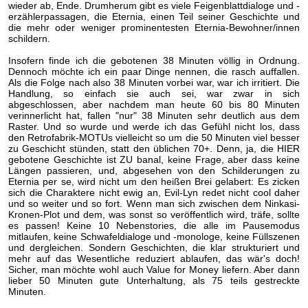
wieder ab, Ende. Drumherum gibt es viele Feigenblattdialoge und -
erzählerpassagen, die Eternia, einen Teil seiner Geschichte und
die mehr oder weniger prominentesten Eternia-Bewohner/innen
schildern.
Insofern finde ich die gebotenen 38 Minuten völlig in Ordnung.
Dennoch möchte ich ein paar Dinge nennen, die rasch auffallen.
Als die Folge nach also 38 Minuten vorbei war, war ich irritiert. Die
Handlung, so einfach sie auch sei, war zwar in sich
abgeschlossen, aber nachdem man heute 60 bis 80 Minuten
verinnerlicht hat, fallen "nur" 38 Minuten sehr deutlich aus dem
Raster. Und so wurde und werde ich das Gefühl nicht los, dass
den Retrofabrik-MOTUs vielleicht so um die 50 Minuten viel besser
zu Geschicht stünden, statt den üblichen 70+. Denn, ja, die HIER
gebotene Geschichte ist ZU banal, keine Frage, aber dass keine
Längen passieren, und, abgesehen von den Schilderungen zu
Eternia per se, wird nicht um den heißen Brei gelabert: Es zicken
sich die Charaktere nicht ewig an, Evil-Lyn redet nicht cool daher
und so weiter und so fort. Wenn man sich zwischen dem Ninkasi-
Kronen-Plot und dem, was sonst so veröffentlich wird, träfe, sollte
es passen! Keine 10 Nebenstories, die alle im Pausemodus
mitlaufen, keine Schwafeldialoge und -monologe, keine Füllszenen
und dergleichen. Sondern Geschichten, die klar strukturiert und
mehr auf das Wesentliche reduziert ablaufen, das wär's doch!
Sicher, man möchte wohl auch Value for Money liefern. Aber dann
lieber 50 Minuten gute Unterhaltung, als 75 teils gestreckte
Minuten.