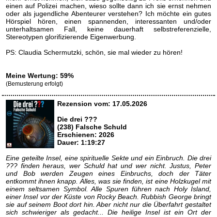
einen auf Polizei machen, wieso sollte dann ich sie ernst nehmen
oder als jugendliche Abenteurer verstehen? Ich möchte ein gutes
Hörspiel hören, einen spannenden, interessanten und/oder
unterhaltsamen Fall, keine dauerhaft selbstreferenzielle,
Stereotypen glorifizierende Eigenwerbung.
PS: Claudia Schermutzki, schön, sie mal wieder zu hören!
Meine Wertung: 59%
(Bemusterung erfolgt)
Rezension vom: 17.05.2026
Die drei ???
(238) Falsche Schuld
Erschienen: 2026
Dauer: 1:19:27
Eine geteilte Insel, eine spirituelle Sekte und ein Einbruch. Die drei
??? finden heraus, wer Schuld hat und wer nicht. Justus, Peter
und Bob werden Zeugen eines Einbruchs, doch der Täter
entkommt ihnen knapp. Alles, was sie finden, ist eine Holzkugel mit
einem seltsamen Symbol. Alle Spuren führen nach Holy Island,
einer Insel vor der Küste von Rocky Beach. Rubbish George bringt
sie auf seinem Boot dort hin. Aber nicht nur die Überfahrt gestaltet
sich schwieriger als gedacht... Die heilige Insel ist ein Ort der