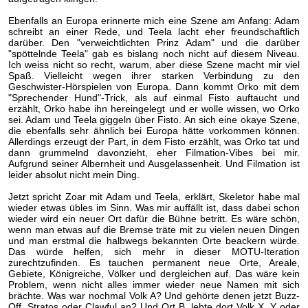
Ebenfalls an Europa erinnerte mich eine Szene am Anfang: Adam
schreibt an einer Rede, und Teela lacht eher freundschaftlich
darüber. Den "verweichtlichten Prinz Adam" und die darüber
"spöttelnde Teela" gab es bislang noch nicht auf diesem Niveau.
Ich weiss nicht so recht, warum, aber diese Szene macht mir viel
Spaß. Vielleicht wegen ihrer starken Verbindung zu den
Geschwister-Hörspielen von Europa. Dann kommt Orko mit dem
"Sprechender Hund"-Trick, als auf einmal Fisto auftaucht und
erzählt, Orko habe ihn hereingelegt und er wolle wissen, wo Orko
sei. Adam und Teela giggeln über Fisto. An sich eine okaye Szene,
die ebenfalls sehr ähnlich bei Europa hätte vorkommen können.
Allerdings erzeugt der Part, in dem Fisto erzählt, was Orko tat und
dann grummelnd davonzieht, eher Filmation-Vibes bei mir.
Aufgrund seiner Albernheit und Ausgelassenheit. Und Filmation ist
leider absolut nicht mein Ding.
Jetzt spricht Zoar mit Adam und Teela, erklärt, Skeletor habe mal
wieder etwas übles im Sinn. Was mir auffällt ist, dass dabei schon
wieder wird ein neuer Ort dafür die Bühne betritt. Es wäre schön,
wenn man etwas auf die Bremse träte mit zu vielen neuen Dingen
und man erstmal die halbwegs bekannten Orte beackern würde.
Das würde helfen, sich mehr in dieser MOTU-Iteration
zurechtzufinden. Es tauchen permanent neue Orte, Areale,
Gebiete, Königreiche, Völker und dergleichen auf. Das wäre kein
Problem, wenn nicht alles immer wieder neue Namen mit sich
brächte. Was war nochmal Volk A? Und gehörte denen jetzt Buzz-
Off, Stratos oder Clawful an? Und Ort B, lebte dort Volk X, Y oder