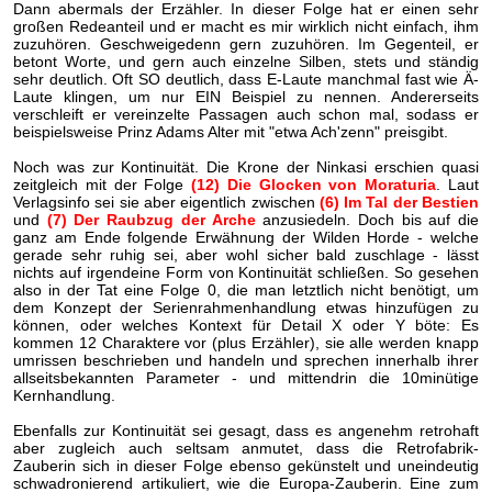
Dann abermals der Erzähler. In dieser Folge hat er einen sehr
großen Redeanteil und er macht es mir wirklich nicht einfach, ihm
zuzuhören. Geschweigedenn gern zuzuhören. Im Gegenteil, er
betont Worte, und gern auch einzelne Silben, stets und ständig
sehr deutlich. Oft SO deutlich, dass E-Laute manchmal fast wie Ä-
Laute klingen, um nur EIN Beispiel zu nennen. Andererseits
verschleift er vereinzelte Passagen auch schon mal, sodass er
beispielsweise Prinz Adams Alter mit "etwa Ach'zenn" preisgibt.
Noch was zur Kontinuität. Die Krone der Ninkasi erschien quasi
zeitgleich mit der Folge
(12) Die Glocken von Moraturia
. Laut
Verlagsinfo sei sie aber eigentlich zwischen
(6) Im Tal der Bestien
und
(7) Der Raubzug der Arche
anzusiedeln. Doch bis auf die
ganz am Ende folgende Erwähnung der Wilden Horde - welche
gerade sehr ruhig sei, aber wohl sicher bald zuschlage - lässt
nichts auf irgendeine Form von Kontinuität schließen. So gesehen
also in der Tat eine Folge 0, die man letztlich nicht benötigt, um
dem Konzept der Serienrahmenhandlung etwas hinzufügen zu
können, oder welches Kontext für Detail X oder Y böte: Es
kommen 12 Charaktere vor (plus Erzähler), sie alle werden knapp
umrissen beschrieben und handeln und sprechen innerhalb ihrer
allseitsbekannten Parameter - und mittendrin die 10minütige
Kernhandlung.
Ebenfalls zur Kontinuität sei gesagt, dass es angenehm retrohaft
aber zugleich auch seltsam anmutet, dass die Retrofabrik-
Zauberin sich in dieser Folge ebenso gekünstelt und uneindeutig
schwadronierend artikuliert, wie die Europa-Zauberin. Eine zum