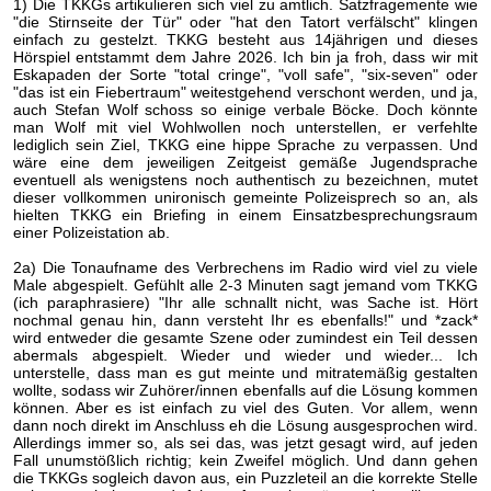
1) Die TKKGs artikulieren sich viel zu amtlich. Satzfragemente wie
"die Stirnseite der Tür" oder "hat den Tatort verfälscht" klingen
einfach zu gestelzt. TKKG besteht aus 14jährigen und dieses
Hörspiel entstammt dem Jahre 2026. Ich bin ja froh, dass wir mit
Eskapaden der Sorte "total cringe", "voll safe", "six-seven" oder
"das ist ein Fiebertraum" weitestgehend verschont werden, und ja,
auch Stefan Wolf schoss so einige verbale Böcke. Doch könnte
man Wolf mit viel Wohlwollen noch unterstellen, er verfehlte
lediglich sein Ziel, TKKG eine hippe Sprache zu verpassen. Und
wäre eine dem jeweiligen Zeitgeist gemäße Jugendsprache
eventuell als wenigstens noch authentisch zu bezeichnen, mutet
dieser vollkommen unironisch gemeinte Polizeisprech so an, als
hielten TKKG ein Briefing in einem Einsatzbesprechungsraum
einer Polizeistation ab.
2a) Die Tonaufname des Verbrechens im Radio wird viel zu viele
Male abgespielt. Gefühlt alle 2-3 Minuten sagt jemand vom TKKG
(ich paraphrasiere) "Ihr alle schnallt nicht, was Sache ist. Hört
nochmal genau hin, dann versteht Ihr es ebenfalls!" und *zack*
wird entweder die gesamte Szene oder zumindest ein Teil dessen
abermals abgespielt. Wieder und wieder und wieder... Ich
unterstelle, dass man es gut meinte und mitratemäßig gestalten
wollte, sodass wir Zuhörer/innen ebenfalls auf die Lösung kommen
können. Aber es ist einfach zu viel des Guten. Vor allem, wenn
dann noch direkt im Anschluss eh die Lösung ausgesprochen wird.
Allerdings immer so, als sei das, was jetzt gesagt wird, auf jeden
Fall unumstößlich richtig; kein Zweifel möglich. Und dann gehen
die TKKGs sogleich davon aus, ein Puzzleteil an die korrekte Stelle