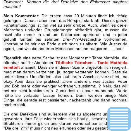
Zwietracht. Können die drei Detektive den Einbrecher dingfest
machen?
Mein Kommentar:
Die ersten etwa 20 Minuten finde ich richtig
gelungen. Danach aber baut das Hörspiel stark ab. Dieses ganze
Fanatismusdings ist mir viel zu sehr drüber. Auch, wenn es derlei
Menschen und/oder Gruppierungen sicherlich gibt, müssen die
nicht alle immer in und um Kalifornien operieren und in jeder
gefühlt fünften bis zehnten Drei-???-Geschichte vorkommen.
Überhaupt ist mir das Ende auch noch zu albern. Wie Justus da
agiert, und wie die anderen Menschen auf ihn reagieren... ...nee!
Eigentlich eine nette Sache ist der Moment mit Tante Mathilda, die
offenbar auf ihr Abenteuer
Tödliche Törtchen - Tante Mathilda
ermittelt
anspielt. Dass sie in dieser Szene ungewöhnlich reagiert,
mag man darum verzeihen, ja, sogar verstehen können. Dass sie
unter diesen Umständen also auf ihren Anschiss verzichtet, na
okay. Aber dass sie praktisch allem anderen, was Justus, Peter
und Bob mehr oder weniger vorhaben, zustimmt...? Nein, das will
bei mir nicht funktionieren. Zumindest ein paar mahnende Worte
hätte sie verlauten lassen können. Dann werden einige Male
Dinge, die gerade erst passierten, nacherzählt und dann nochmal
nacherzählt.
Die drei Detektive sind außerdem viel zu abgefeimt und routiniert
geworden. Ihre Fälle wiederholen sich häufig, scheint es, weil die
Strukturen immer gleich und darum vorhersehbar sind. Die Serie
"Die drei ???" muss nicht neu erfunden oder neu gestartet werden,