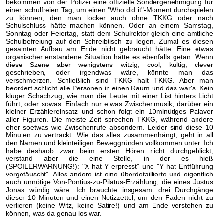
bekommen von der Polizei eine offizielle Sondergenehmigung für
einen schulfreien Tag, um einen "Who did it"-Moment durchspielen
zu können, den man locker auch ohne TKKG oder nach
Schulschluss hätte machen können. Oder an einem Samstag,
Sonntag oder Feiertag, statt dem Schulrektor gleich eine amtliche
Schulbefreiung auf den Schreibtisch zu legen. Zumal es diesen
gesamten Aufbau am Ende nicht gebraucht hätte. Eine etwas
organischer enstandene Situation hätte es ebenfalls getan. Wenn
diese Szene aber wenigstens witzig, cool, kultig, clever
geschrieben, oder irgendwas wäre, könnte man das
verschmerzen. Schließlich sind TKKG halt TKKG. Aber man
beordert schlicht alle Personen in einen Raum und das war's. Kein
kluger Schachzug, wie man die Leute mit einer List hinters Licht
führt, oder sowas. Einfach nur etwas Zwischenmusik, darüber ein
kleiner Erzählereinsatz und schon folgt ein 10minütiges Palaver
aller Figuren. Die meiste Zeit sprechen TKKG, während andere
eher soetwas wie Zwischenrufe absondern. Leider sind diese 10
Minuten zu vertrackt. Wie das alles zusammenhängt, geht in all
den Namen und kleinteiligen Beweggründen vollkommen unter. Ich
habe deshaob zwar beim ersten Hören nicht durchgeblickt,
verstand aber die eine Stelle, in der es hieß
(SPOILERWARNUNG!): "X hat Y erpresst" und "Y hat Entführung
vorgetäuscht". Alles andere ist eine überdetaillierte und eigentlich
auch unnötige Von-Pontius-zu-Pilatus-Erzählung, die eines Justus
Jonas würdig wäre. Ich brauchte insgesamt drei Durchgänge
dieser 10 Minuten und einen Notizzettel, um den Faden nicht zu
verlieren (keine Witz, keine Satire!) und am Ende verstehen zu
können, was da genau los war.