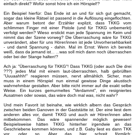
einfach direkt? Wofür sonst höre ich ein Hörspiel!?
Ein Beispiel hierfür: Das Ende ist an und für sich gut gemacht,
sogar das kleine Rätsel ist passend in die Auflösung eingeflochten.
Aber warum betont der Erzähler explizit, dass TKKG vom
schlimmen Finger mit einer Pistole (und für TKKG unbemerkt)
verfolgt werden? Wieso erstickt man jede Spannung im Keim und
nimmt das der Szene vorweg? Die Überraschung wäre für TKKG
unverändert, aber für uns Hörer/innen ist jede Unvorhersehbarkeit
- und damit Spannung - dahin. Mal im Ernst: Wenn ich bereits
weiß, dass da jemand ist... ...was soll mich dann noch überraschen
oder bei der Stange halten!?
Ach ja: "Überraschung für TKKG"! Dass TKKG (oder auch Die drei
???) jedes Mal mit einem laut-überraschten, halb gebrüllten
"Uuuaahhh!" reagieren müssen, nervt allmählich. Sicher, man
muss in einem Hörspiel nun einmal gewisse Dinge akustisch
wahrnehmbar gestalten. Aber bitte nicht immer auf die exakt selbe
Weise. Ein kurzes gemurmeltes "Verdammt", ein resigniertes
Ausatmen oder sowas, das wäre doch mal was, nicht wahr?
Und mein Favorit ist beinahe, wie wirklich albern das Gespräch
zwischen beiden Ganoven in der Gaststätte ist. Der eine liest dem
anderen alles vor, damit TKKG und auch wir Hörer/innen alles
mitbekommen. Das wäre spannender möglich gewesen!
Beispielsweise hätten TKKG hinterher irgendwie an das
Geschriebene kommen können, und z.B. Gaby liest es dann TKK
vor, oder so. Aber das hier schreit förmlich: