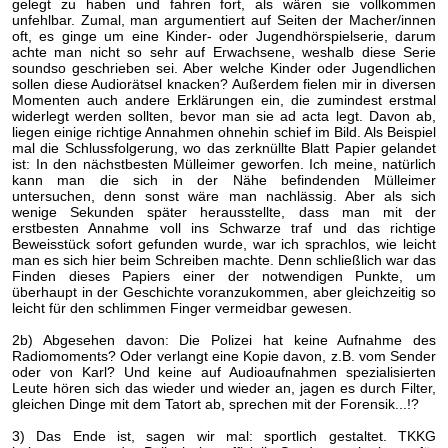
gelegt zu haben und fahren fort, als wären sie vollkommen
unfehlbar. Zumal, man argumentiert auf Seiten der Macher/innen
oft, es ginge um eine Kinder- oder Jugendhörspielserie, darum
achte man nicht so sehr auf Erwachsene, weshalb diese Serie
soundso geschrieben sei. Aber welche Kinder oder Jugendlichen
sollen diese Audiorätsel knacken? Außerdem fielen mir in diversen
Momenten auch andere Erklärungen ein, die zumindest erstmal
widerlegt werden sollten, bevor man sie ad acta legt. Davon ab,
liegen einige richtige Annahmen ohnehin schief im Bild. Als Beispiel
mal die Schlussfolgerung, wo das zerknüllte Blatt Papier gelandet
ist: In den nächstbesten Mülleimer geworfen. Ich meine, natürlich
kann man die sich in der Nähe befindenden Mülleimer
untersuchen, denn sonst wäre man nachlässig. Aber als sich
wenige Sekunden später herausstellte, dass man mit der
erstbesten Annahme voll ins Schwarze traf und das richtige
Beweisstück sofort gefunden wurde, war ich sprachlos, wie leicht
man es sich hier beim Schreiben machte. Denn schließlich war das
Finden dieses Papiers einer der notwendigen Punkte, um
überhaupt in der Geschichte voranzukommen, aber gleichzeitig so
leicht für den schlimmen Finger vermeidbar gewesen.
2b) Abgesehen davon: Die Polizei hat keine Aufnahme des
Radiomoments? Oder verlangt eine Kopie davon, z.B. vom Sender
oder von Karl? Und keine auf Audioaufnahmen spezialisierten
Leute hören sich das wieder und wieder an, jagen es durch Filter,
gleichen Dinge mit dem Tatort ab, sprechen mit der Forensik...!?
3) Das Ende ist, sagen wir mal: sportlich gestaltet. TKKG