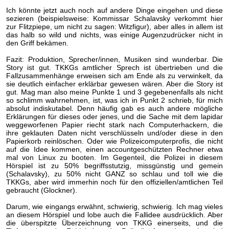
Ich könnte jetzt auch noch auf andere Dinge eingehen und diese
sezieren (beispielsweise: Kommissar Schalavsky verkommt hier
zur Flitzpiepe, um nicht zu sagen: Witzfigur), aber alles in allem ist
das halb so wild und nichts, was einige Augenzudrücker nicht in
den Griff bekämen.
Fazit: Produktion, Sprecher/innen, Musiken sind wunderbar. Die
Story ist gut. TKKGs amtlicher Sprech ist übertrieben und die
Fallzusammenhänge erweisen sich am Ende als zu verwinkelt, da
sie deutlich einfacher erklärbar gewesen wären. Aber die Story ist
gut. Mag man also meine Punkte 1 und 3 gegebenenfalls als nicht
so schlimm wahrnehmen, ist, was ich in Punkt 2 schrieb, für mich
absolut indiskutabel. Denn häufig gab es auch andere mögliche
Erklärungen für dieses oder jenes, und die Sache mit dem lapidar
weggeworfenen Papier riecht stark nach Computerhackern, die
ihre geklauten Daten nicht verschlüsseln und/oder diese in den
Papierkorb reinlöschen. Oder wie Polizeicomputerprofis, die nicht
auf die Idee kommen, einen accountgeschützten Rechner etwa
mal von Linux zu booten. Im Gegenteil, die Polizei in diesem
Hörspiel ist zu 50% begriffsstutzig, missgünstig und gemein
(Schalavsky), zu 50% nicht GANZ so schlau und toll wie die
TKKGs, aber wird immerhin noch für den offiziellen/amtlichen Teil
gebraucht (Glockner).
Darum, wie eingangs erwähnt, schwierig, schwierig. Ich mag vieles
an diesem Hörspiel und lobe auch die Fallidee ausdrücklich. Aber
die überspitzte Überzeichnung von TKKG einerseits, und die