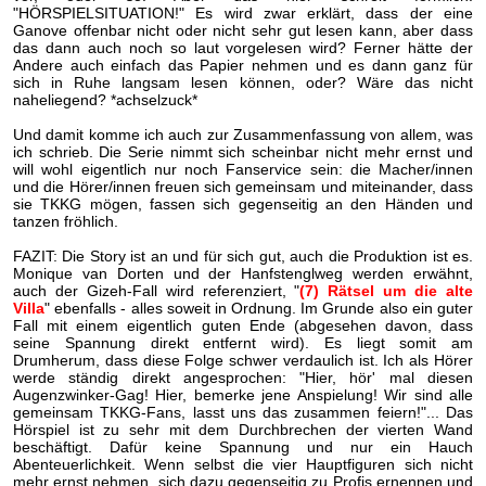
"HÖRSPIELSITUATION!" Es wird zwar erklärt, dass der eine
Ganove offenbar nicht oder nicht sehr gut lesen kann, aber dass
das dann auch noch so laut vorgelesen wird? Ferner hätte der
Andere auch einfach das Papier nehmen und es dann ganz für
sich in Ruhe langsam lesen können, oder? Wäre das nicht
naheliegend? *achselzuck*
Und damit komme ich auch zur Zusammenfassung von allem, was
ich schrieb. Die Serie nimmt sich scheinbar nicht mehr ernst und
will wohl eigentlich nur noch Fanservice sein: die Macher/innen
und die Hörer/innen freuen sich gemeinsam und miteinander, dass
sie TKKG mögen, fassen sich gegenseitig an den Händen und
tanzen fröhlich.
FAZIT: Die Story ist an und für sich gut, auch die Produktion ist es.
Monique van Dorten und der Hanfstenglweg werden erwähnt,
auch der Gizeh-Fall wird referenziert, "
(7) Rätsel um die alte
Villa
" ebenfalls - alles soweit in Ordnung. Im Grunde also ein guter
Fall mit einem eigentlich guten Ende (abgesehen davon, dass
seine Spannung direkt entfernt wird). Es liegt somit am
Drumherum, dass diese Folge schwer verdaulich ist. Ich als Hörer
werde ständig direkt angesprochen: "Hier, hör' mal diesen
Augenzwinker-Gag! Hier, bemerke jene Anspielung! Wir sind alle
gemeinsam TKKG-Fans, lasst uns das zusammen feiern!"... Das
Hörspiel ist zu sehr mit dem Durchbrechen der vierten Wand
beschäftigt. Dafür keine Spannung und nur ein Hauch
Abenteuerlichkeit. Wenn selbst die vier Hauptfiguren sich nicht
mehr ernst nehmen, sich dazu gegenseitig zu Profis ernennen und