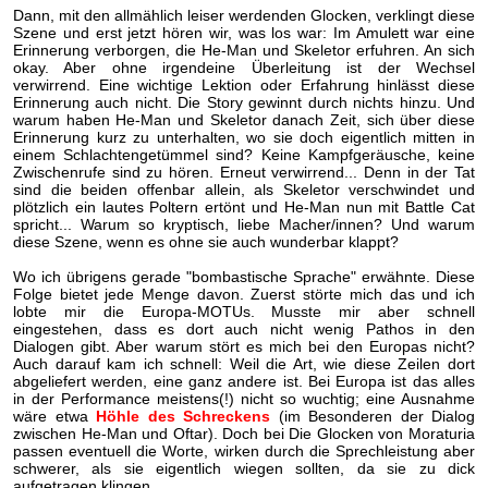
Dann, mit den allmählich leiser werdenden Glocken, verklingt diese
Szene und erst jetzt hören wir, was los war: Im Amulett war eine
Erinnerung verborgen, die He-Man und Skeletor erfuhren. An sich
okay. Aber ohne irgendeine Überleitung ist der Wechsel
verwirrend. Eine wichtige Lektion oder Erfahrung hinlässt diese
Erinnerung auch nicht. Die Story gewinnt durch nichts hinzu. Und
warum haben He-Man und Skeletor danach Zeit, sich über diese
Erinnerung kurz zu unterhalten, wo sie doch eigentlich mitten in
einem Schlachtengetümmel sind? Keine Kampfgeräusche, keine
Zwischenrufe sind zu hören. Erneut verwirrend... Denn in der Tat
sind die beiden offenbar allein, als Skeletor verschwindet und
plötzlich ein lautes Poltern ertönt und He-Man nun mit Battle Cat
spricht... Warum so kryptisch, liebe Macher/innen? Und warum
diese Szene, wenn es ohne sie auch wunderbar klappt?
Wo ich übrigens gerade "bombastische Sprache" erwähnte. Diese
Folge bietet jede Menge davon. Zuerst störte mich das und ich
lobte mir die Europa-MOTUs. Musste mir aber schnell
eingestehen, dass es dort auch nicht wenig Pathos in den
Dialogen gibt. Aber warum stört es mich bei den Europas nicht?
Auch darauf kam ich schnell: Weil die Art, wie diese Zeilen dort
abgeliefert werden, eine ganz andere ist. Bei Europa ist das alles
in der Performance meistens(!) nicht so wuchtig; eine Ausnahme
wäre etwa
Höhle des Schreckens
(im Besonderen der Dialog
zwischen He-Man und Oftar). Doch bei Die Glocken von Moraturia
passen eventuell die Worte, wirken durch die Sprechleistung aber
schwerer, als sie eigentlich wiegen sollten, da sie zu dick
aufgetragen klingen.