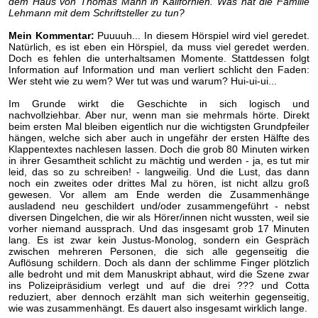
dem Haus von Thomas Mann in Kalifornien. Was hat die Familie
Lehmann mit dem Schriftsteller zu tun?
Mein Kommentar:
Puuuuh... In diesem Hörspiel wird viel geredet.
Natürlich, es ist eben ein Hörspiel, da muss viel geredet werden.
Doch es fehlen die unterhaltsamen Momente. Stattdessen folgt
Information auf Information und man verliert schlicht den Faden:
Wer steht wie zu wem? Wer tut was und warum? Hui-ui-ui...
Im Grunde wirkt die Geschichte in sich logisch und
nachvollziehbar. Aber nur, wenn man sie mehrmals hörte. Direkt
beim ersten Mal bleiben eigentlich nur die wichtigsten Grundpfeiler
hängen, welche sich aber auch in ungefähr der ersten Hälfte des
Klappentextes nachlesen lassen. Doch die grob 80 Minuten wirken
in ihrer Gesamtheit schlicht zu mächtig und werden - ja, es tut mir
leid, das so zu schreiben! - langweilig. Und die Lust, das dann
noch ein zweites oder drittes Mal zu hören, ist nicht allzu groß
gewesen. Vor allem am Ende werden die Zusammenhänge
ausladend neu geschildert und/oder zusammengeführt - nebst
diversen Dingelchen, die wir als Hörer/innen nicht wussten, weil sie
vorher niemand aussprach. Und das insgesamt grob 17 Minuten
lang. Es ist zwar kein Justus-Monolog, sondern ein Gespräch
zwischen mehreren Personen, die sich alle gegenseitig die
Auflösung schildern. Doch als dann der schlimme Finger plötzlich
alle bedroht und mit dem Manuskript abhaut, wird die Szene zwar
ins Polizeipräsidium verlegt und auf die drei ??? und Cotta
reduziert, aber dennoch erzählt man sich weiterhin gegenseitig,
wie was zusammenhängt. Es dauert also insgesamt wirklich lange.