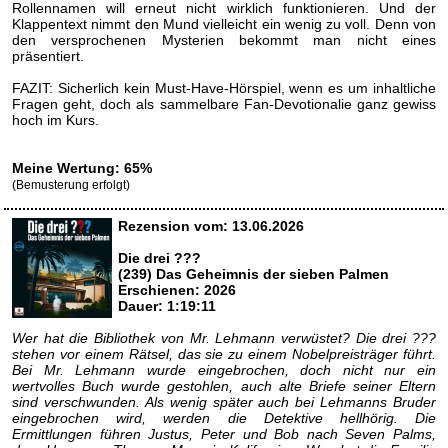
Rollennamen will erneut nicht wirklich funktionieren. Und der
Klappentext nimmt den Mund vielleicht ein wenig zu voll. Denn von
den versprochenen Mysterien bekommt man nicht eines
präsentiert.
FAZIT: Sicherlich kein Must-Have-Hörspiel, wenn es um inhaltliche
Fragen geht, doch als sammelbare Fan-Devotionalie ganz gewiss
hoch im Kurs.
Meine Wertung: 65%
(Bemusterung erfolgt)
Rezension vom: 13.06.2026
Die drei ???
(239) Das Geheimnis der sieben Palmen
Erschienen: 2026
Dauer: 1:19:11
Wer hat die Bibliothek von Mr. Lehmann verwüstet? Die drei ???
stehen vor einem Rätsel, das sie zu einem Nobelpreisträger führt.
Bei Mr. Lehmann wurde eingebrochen, doch nicht nur ein
wertvolles Buch wurde gestohlen, auch alte Briefe seiner Eltern
sind verschwunden. Als wenig später auch bei Lehmanns Bruder
eingebrochen wird, werden die Detektive hellhörig. Die
Ermittlungen führen Justus, Peter und Bob nach Seven Palms,