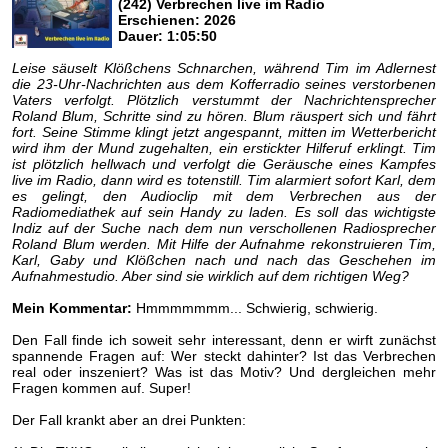
(242) Verbrechen live im Radio
Erschienen: 2026
Dauer: 1:05:50
Leise säuselt Klößchens Schnarchen, während Tim im Adlernest
die 23-Uhr-Nachrichten aus dem Kofferradio seines verstorbenen
Vaters verfolgt. Plötzlich verstummt der Nachrichtensprecher
Roland Blum, Schritte sind zu hören. Blum räuspert sich und fährt
fort. Seine Stimme klingt jetzt angespannt, mitten im Wetterbericht
wird ihm der Mund zugehalten, ein erstickter Hilferuf erklingt. Tim
ist plötzlich hellwach und verfolgt die Geräusche eines Kampfes
live im Radio, dann wird es totenstill. Tim alarmiert sofort Karl, dem
es gelingt, den Audioclip mit dem Verbrechen aus der
Radiomediathek auf sein Handy zu laden. Es soll das wichtigste
Indiz auf der Suche nach dem nun verschollenen Radiosprecher
Roland Blum werden. Mit Hilfe der Aufnahme rekonstruieren Tim,
Karl, Gaby und Klößchen nach und nach das Geschehen im
Aufnahmestudio. Aber sind sie wirklich auf dem richtigen Weg?
Mein Kommentar:
Hmmmmmmm... Schwierig, schwierig.
Den Fall finde ich soweit sehr interessant, denn er wirft zunächst
spannende Fragen auf: Wer steckt dahinter? Ist das Verbrechen
real oder inszeniert? Was ist das Motiv? Und dergleichen mehr
Fragen kommen auf. Super!
Der Fall krankt aber an drei Punkten: