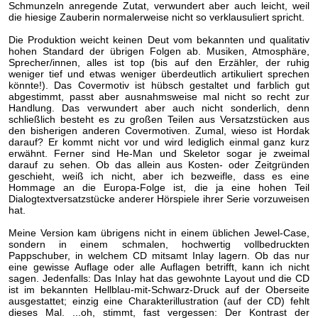
Schmunzeln anregende Zutat, verwundert aber auch leicht, weil
die hiesige Zauberin normalerweise nicht so verklausuliert spricht.
Die Produktion weicht keinen Deut vom bekannten und qualitativ
hohen Standard der übrigen Folgen ab. Musiken, Atmosphäre,
Sprecher/innen, alles ist top (bis auf den Erzähler, der ruhig
weniger tief und etwas weniger überdeutlich artikuliert sprechen
könnte!). Das Covermotiv ist hübsch gestaltet und farblich gut
abgestimmt, passt aber ausnahmsweise mal nicht so recht zur
Handlung. Das verwundert aber auch nicht sonderlich, denn
schließlich besteht es zu großen Teilen aus Versatzstücken aus
den bisherigen anderen Covermotiven. Zumal, wieso ist Hordak
darauf? Er kommt nicht vor und wird lediglich einmal ganz kurz
erwähnt. Ferner sind He-Man und Skeletor sogar je zweimal
darauf zu sehen. Ob das allein aus Kosten- oder Zeitgründen
geschieht, weiß ich nicht, aber ich bezweifle, dass es eine
Hommage an die Europa-Folge ist, die ja eine hohen Teil
Dialogtextversatzstücke anderer Hörspiele ihrer Serie vorzuweisen
hat.
Meine Version kam übrigens nicht in einem üblichen Jewel-Case,
sondern in einem schmalen, hochwertig vollbedruckten
Pappschuber, in welchem CD mitsamt Inlay lagern. Ob das nur
eine gewisse Auflage oder alle Auflagen betrifft, kann ich nicht
sagen. Jedenfalls: Das Inlay hat das gewohnte Layout und die CD
ist im bekannten Hellblau-mit-Schwarz-Druck auf der Oberseite
ausgestattet; einzig eine Charakterillustration (auf der CD) fehlt
dieses Mal. ...oh, stimmt, fast vergessen: Der Kontrast der