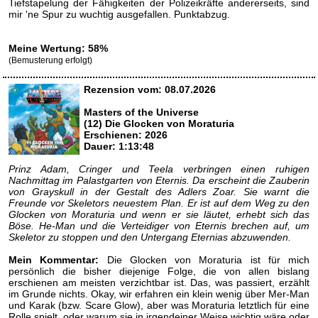
Tiefstapelung der Fähigkeiten der Polizeikräfte andererseits, sind
mir 'ne Spur zu wuchtig ausgefallen. Punktabzug.
Meine Wertung: 58%
(Bemusterung erfolgt)
Rezension vom: 08.07.2026
Masters of the Universe
(12) Die Glocken von Moraturia
Erschienen: 2026
Dauer: 1:13:48
Prinz Adam, Cringer und Teela verbringen einen ruhigen
Nachmittag im Palastgarten von Eternis. Da erscheint die Zauberin
von Grayskull in der Gestalt des Adlers Zoar. Sie warnt die
Freunde vor Skeletors neuestem Plan. Er ist auf dem Weg zu den
Glocken von Moraturia und wenn er sie läutet, erhebt sich das
Böse. He-Man und die Verteidiger von Eternis brechen auf, um
Skeletor zu stoppen und den Untergang Eternias abzuwenden.
Mein Kommentar:
Die Glocken von Moraturia ist für mich
persönlich die bisher diejenige Folge, die von allen bislang
erschienen am meisten verzichtbar ist. Das, was passiert, erzählt
im Grunde nichts. Okay, wir erfahren ein klein wenig über Mer-Man
und Karak (bzw. Scare Glow), aber was Moraturia letztlich für eine
Rolle spielt, oder warum sie in irgendeiner Weise wichtig wäre oder