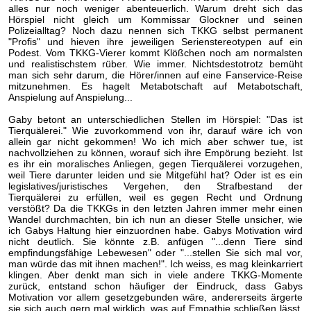
alles nur noch weniger abenteuerlich. Warum dreht sich das
Hörspiel nicht gleich um Kommissar Glockner und seinen
Polizeialltag? Noch dazu nennen sich TKKG selbst permanent
"Profis" und hieven ihre jeweiligen Serienstereotypen auf ein
Podest. Vom TKKG-Vierer kommt Klößchen noch am normalsten
und realistischstem rüber. Wie immer. Nichtsdestotrotz bemüht
man sich sehr darum, die Hörer/innen auf eine Fanservice-Reise
mitzunehmen. Es hagelt Metabotschaft auf Metabotschaft,
Anspielung auf Anspielung...
Gaby betont an unterschiedlichen Stellen im Hörspiel: "Das ist
Tierquälerei." Wie zuvorkommend von ihr, darauf wäre ich von
allein gar nicht gekommen! Wo ich mich aber schwer tue, ist
nachvollziehen zu können, worauf sich ihre Empörung bezieht. Ist
es ihr ein moralisches Anliegen, gegen Tierquälerei vorzugehen,
weil Tiere darunter leiden und sie Mitgefühl hat? Oder ist es ein
legislatives/juristisches Vergehen, den Strafbestand der
Tierquälerei zu erfüllen, weil es gegen Recht und Ordnung
verstößt? Da die TKKGs in den letzten Jahren immer mehr einen
Wandel durchmachten, bin ich nun an dieser Stelle unsicher, wie
ich Gabys Haltung hier einzuordnen habe. Gabys Motivation wird
nicht deutlich. Sie könnte z.B. anfügen "...denn Tiere sind
empfindungsfähige Lebewesen" oder "...stellen Sie sich mal vor,
man würde das mit ihnen machen!". Ich weiss, es mag kleinkarriert
klingen. Aber denkt man sich in viele andere TKKG-Momente
zurück, entstand schon häufiger der Eindruck, dass Gabys
Motivation vor allem gesetzgebunden wäre, andererseits ärgerte
sie sich auch gern mal wirklich, was auf Empathie schließen lässt.