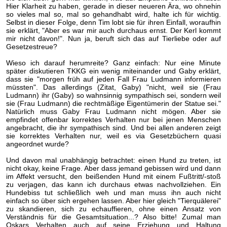
Hier Klarheit zu haben, gerade in dieser neueren Ära, wo ohnehin
so vieles mal so, mal so gehandhabt wird, halte ich für wichtig.
Selbst in dieser Folge, denn Tim lobt sie für ihren Einfall, woraufhin
sie erklärt, "Aber es war mir auch durchaus ernst. Der Kerl kommt
mir nicht davon!". Nun ja, beruft sich das auf Tierliebe oder auf
Gesetzestreue?
Wieso ich darauf herumreite? Ganz einfach: Nur eine Minute
später diskutieren TKKG ein wenig miteinander und Gaby erklärt,
dass sie "morgen früh auf jeden Fall Frau Ludmann informieren
müssten". Das allerdings (Zitat, Gaby) "nicht, weil sie (Frau
Ludmann) ihr (Gaby) so wahnsinnig sympathisch sei, sondern weil
sie (Frau Ludmann) die rechtmäßige Eigentümerin der Statue sei."
Natürlich muss Gaby Frau Ludmann nicht mögen. Aber sie
empfindet offenbar korrektes Verhalten nur bei jenen Menschen
angebracht, die ihr sympathisch sind. Und bei allen anderen zeigt
sie korrektes Verhalten nur, weil es via Gesetzbüchern quasi
angeordnet wurde?
Und davon mal unabhängig betrachtet: einen Hund zu treten, ist
nicht okay, keine Frage. Aber dass jemand gebissen wird und dann
im Affekt versucht, den beißenden Hund mit einem Fußtritt/-stoß
zu verjagen, das kann ich durchaus etwas nachvollziehen. Ein
Hundebiss tut schließlich weh und man muss ihn auch nicht
einfach so über sich ergehen lassen. Aber hier gleich "Tierquälerei"
zu skandieren, sich zu echauffieren, ohne einen Ansatz von
Verständnis für die Gesamtsituation...? Also bitte! Zumal man
Oskars Verhalten auch auf seine Erziehung und Haltung