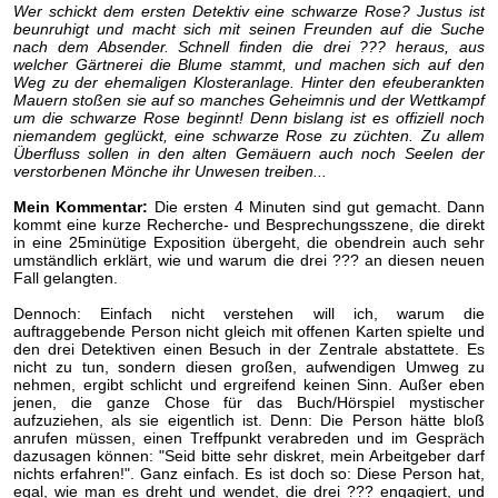
Wer schickt dem ersten Detektiv eine schwarze Rose? Justus ist
beunruhigt und macht sich mit seinen Freunden auf die Suche
nach dem Absender. Schnell finden die drei ??? heraus, aus
welcher Gärtnerei die Blume stammt, und machen sich auf den
Weg zu der ehemaligen Klosteranlage. Hinter den efeuberankten
Mauern stoßen sie auf so manches Geheimnis und der Wettkampf
um die schwarze Rose beginnt! Denn bislang ist es offiziell noch
niemandem geglückt, eine schwarze Rose zu züchten. Zu allem
Überfluss sollen in den alten Gemäuern auch noch Seelen der
verstorbenen Mönche ihr Unwesen treiben...
Mein Kommentar:
Die ersten 4 Minuten sind gut gemacht. Dann
kommt eine kurze Recherche- und Besprechungsszene, die direkt
in eine 25minütige Exposition übergeht, die obendrein auch sehr
umständlich erklärt, wie und warum die drei ??? an diesen neuen
Fall gelangten.
Dennoch: Einfach nicht verstehen will ich, warum die
auftraggebende Person nicht gleich mit offenen Karten spielte und
den drei Detektiven einen Besuch in der Zentrale abstattete. Es
nicht zu tun, sondern diesen großen, aufwendigen Umweg zu
nehmen, ergibt schlicht und ergreifend keinen Sinn. Außer eben
jenen, die ganze Chose für das Buch/Hörspiel mystischer
aufzuziehen, als sie eigentlich ist. Denn: Die Person hätte bloß
anrufen müssen, einen Treffpunkt verabreden und im Gespräch
dazusagen können: "Seid bitte sehr diskret, mein Arbeitgeber darf
nichts erfahren!". Ganz einfach. Es ist doch so: Diese Person hat,
egal, wie man es dreht und wendet, die drei ??? engagiert, und