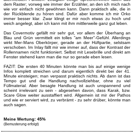
dem Raster; vorweg wie immer der Erzähler, an den ich mich nach
wie vor einfach nicht gewöhnen kann. Dann praktisch alle, die in
der Rückblende zu hören sind. Dafür aber komme ich mir Orko
immer besser klar. Zwar klingt er mir noch etwas zu hoch und
weich angelegt, aber ich kann mit ihm mittlerweile ganz gut leben.
Das Covermotiv gefällt mir sehr gut, vor allem der Überhang an
Blau und Grün vermittelt ein tolles "am Meer"-Gefühl. Allerdings
wirkt Mer-Mans Oberkörper, gerade an der Hüftpartie, selstsam
verschoben. Im Inlay fällt mir wie immer auf, dass der Kontrast der
Rollennamen nicht funktioniert. Selbst mit Lesebrille und direkt am
Fenster stehend kann man die nur so gerade eben lesen.
FAZIT: Die ersten 40 Minuten könnte man bis auf einige wenige
Infos komplett streichen und darum eigentlich direkt bei der 41.
Minute einsteigen; man verpasst praktisch nichts. Ab dann ist das
Tempo gut und die Handlung nachvollziehbar, ohne zu viel
Füllmaterial. Aber besagte Handlung ist auch unspannend und
scheint irrelevant zu sein - abgesehen davon, dass Karak, bzw.
Scare Glow weiter ausstaffiert wird. Allgemein ist mir der Pathos
und wie er serviert wird, zu verbrämt - zu sehr drüber, könnte man
auch sagen.
Meine Wertung: 45%
(Bemusterung erfolgt)