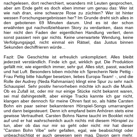
nachgelesen, dort recherchiert, woanders mit Leuten gesprochen,
aber am Ende geht es doch eben immer um genau das: Wer ist
wie nah dran, eine schwarze Rose zu züchten? Wer ist hinter
wessen Forschungsergebnissen her? Im Grunde dreht sich alles in
den gebotenen 69 Minuten darum. Und es ist der schon
erwähnten gut nachvollziehbaren Story zu verdanken, dass man
hier nicht den Faden der eigentlichen Handlung verliert, denn
sonst passiert rein gar nichts. Keine unerwartete Wendung, keine
Verfolgungsjagd, nicht einmal ein Rätsel, das Justus binnen
Sekunden dechiffrieren würde...
Fazit: Die Geschichte ist erfreulich unkompliziert. Alles bleibt
jederzeit verständlich. Finde ich gut, wirklich gut. Die Produktion
gefällt mir, wie eigentlich immer, sehr gut. Alles sitzt, passt, wackelt
und hat Luft. Besonders loben möchte ich Sprecherin Nele Pettig -
Frau Pettig bitte häufiger besetzen, liebes Europa-Team! -, und die
Rolle der Audrey (Neda Rahmanian) klingt eine Spur zu sehr nach
Schauspiel. Sehr positiv hervorheben möchte ich auch die Musik.
Ob es Zufall ist, oder mir nur einige Stücke nicht bekannt waren,
sei mal dahingestellt, aber einige Tracks kannte ich gar nicht,
klangen aber dennoch für meine Ohren fast so, als hätte Carsten
Bohn ein paar seiner bekannteren Hörspiel-Songs umarrangiert
und dann beigesteuert. Denn ich empfand beim Anhören stets eine
gewisse Vertrautheit. Carsten Bohns Name taucht im Booklet nicht
auf und er hat wahrscheinlich auch nichts mit diesem Hörspiel zu
tun, aber ob das nur mir so geht oder nicht: mir hat dieser
"Carsten Bohn Vibe" sehr gefallen, egal, wie beabsichtigt oder
unbeachsichtigt er auch gewesen sein mag. Davon gern mehr.