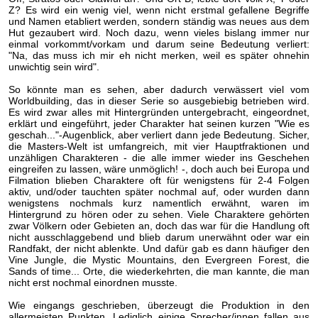
Z? Es wird ein wenig viel, wenn nicht erstmal gefallene Begriffe
und Namen etabliert werden, sondern ständig was neues aus dem
Hut gezaubert wird. Noch dazu, wenn vieles bislang immer nur
einmal vorkommt/vorkam und darum seine Bedeutung verliert:
"Na, das muss ich mir eh nicht merken, weil es später ohnehin
unwichtig sein wird".
So könnte man es sehen, aber dadurch verwässert viel vom
Worldbuilding, das in dieser Serie so ausgebiebig betrieben wird.
Es wird zwar alles mit Hintergründen untergebracht, eingeordnet,
erklärt und eingeführt, jeder Charakter hat seinen kurzen "Wie es
geschah..."-Augenblick, aber verliert dann jede Bedeutung. Sicher,
die Masters-Welt ist umfangreich, mit vier Hauptfraktionen und
unzähligen Charakteren - die alle immer wieder ins Geschehen
eingreifen zu lassen, wäre unmöglich! -, doch auch bei Europa und
Filmation blieben Charaktere oft für wenigstens für 2-4 Folgen
aktiv, und/oder tauchten später nochmal auf, oder wurden dann
wenigstens nochmals kurz namentlich erwähnt, waren im
Hintergrund zu hören oder zu sehen. Viele Charaktere gehörten
zwar Völkern oder Gebieten an, doch das war für die Handlung oft
nicht ausschlaggebend und blieb darum unerwähnt oder war ein
Randfakt, der nicht ablenkte. Und dafür gab es dann häufiger den
Vine Jungle, die Mystic Mountains, den Evergreen Forest, die
Sands of time... Orte, die wiederkehrten, die man kannte, die man
nicht erst nochmal einordnen musste.
Wie eingangs geschrieben, überzeugt die Produktion in den
allermeisten Punkten. Lediglich einige Sprecher/innen fallen aus