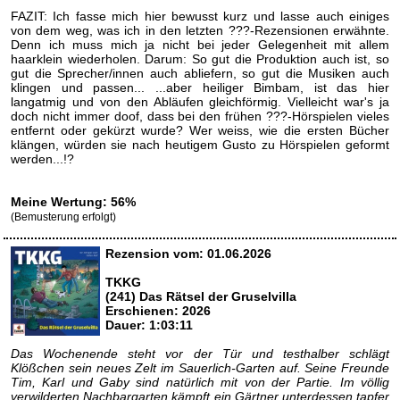
FAZIT: Ich fasse mich hier bewusst kurz und lasse auch einiges
von dem weg, was ich in den letzten ???-Rezensionen erwähnte.
Denn ich muss mich ja nicht bei jeder Gelegenheit mit allem
haarklein wiederholen. Darum: So gut die Produktion auch ist, so
gut die Sprecher/innen auch abliefern, so gut die Musiken auch
klingen und passen... ...aber heiliger Bimbam, ist das hier
langatmig und von den Abläufen gleichförmig. Vielleicht war's ja
doch nicht immer doof, dass bei den frühen ???-Hörspielen vieles
entfernt oder gekürzt wurde? Wer weiss, wie die ersten Bücher
klängen, würden sie nach heutigem Gusto zu Hörspielen geformt
werden...!?
Meine Wertung: 56%
(Bemusterung erfolgt)
Rezension vom: 01.06.2026
TKKG
(241) Das Rätsel der Gruselvilla
Erschienen: 2026
Dauer: 1:03:11
Das Wochenende steht vor der Tür und testhalber schlägt
Klößchen sein neues Zelt im Sauerlich-Garten auf. Seine Freunde
Tim, Karl und Gaby sind natürlich mit von der Partie. Im völlig
verwilderten Nachbargarten kämpft ein Gärtner unterdessen tapfer