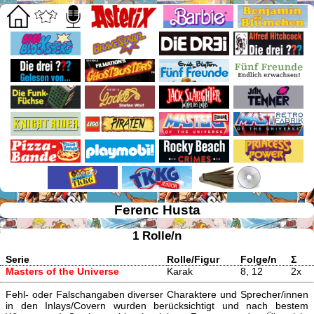
Ferenc Husta
1 Rolle/n
Serie
Rolle/Figur
Folge/n
Σ
Masters of the Universe
Karak
8, 12
2x
Fehl- oder Falschangaben diverser Charaktere und Sprecher/innen
in den Inlays/Covern wurden berücksichtigt und nach bestem