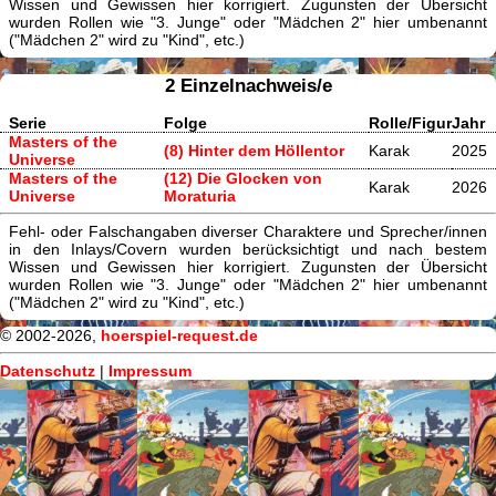
Wissen und Gewissen hier korrigiert. Zugunsten der Übersicht
wurden Rollen wie "3. Junge" oder "Mädchen 2" hier umbenannt
("Mädchen 2" wird zu "Kind", etc.)
2 Einzelnachweis/e
Serie
Folge
Rolle/Figur
Jahr
Masters of the
(8) Hinter dem Höllentor
Karak
2025
Universe
Masters of the
(12) Die Glocken von
Karak
2026
Universe
Moraturia
Fehl- oder Falschangaben diverser Charaktere und Sprecher/innen
in den Inlays/Covern wurden berücksichtigt und nach bestem
Wissen und Gewissen hier korrigiert. Zugunsten der Übersicht
wurden Rollen wie "3. Junge" oder "Mädchen 2" hier umbenannt
("Mädchen 2" wird zu "Kind", etc.)
© 2002-2026,
hoerspiel-request.de
Datenschutz
|
Impressum