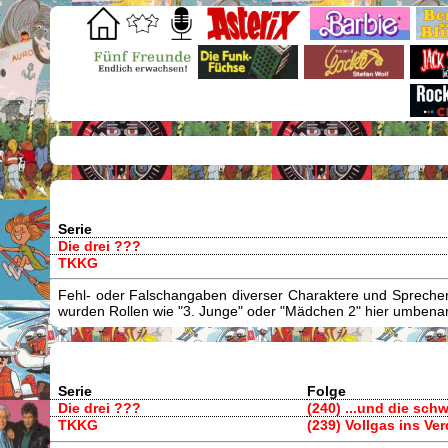
Serie
Die drei ???
TKKG
Fehl- oder Falschangaben diverser Charaktere und Sprecher/
wurden Rollen wie "3. Junge" oder "Mädchen 2" hier umbenann
Serie
Folge
Die drei ???
(240) ...und die sch
TKKG
(239) Vollgas ins Ve