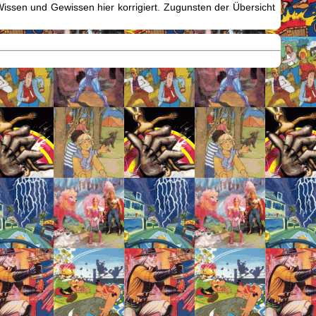
issen und Gewissen hier korrigiert. Zugunsten der Übersicht