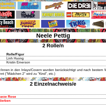
Neele Pettig
2 Rolle/n
Rolle/Figur
Linh Huong
Kristin Emerson
innen in den Inlays/Covern wurden berücksichtigt und nach bestem W
t ("Mädchen 2" wird zu "Kind", etc.)
2 Einzelnachweis/e
warze Rose
rderben