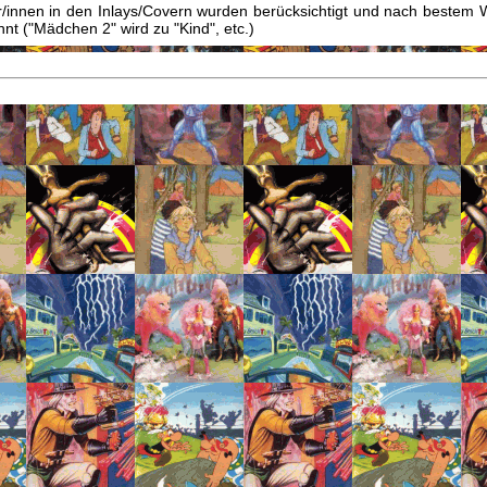
innen in den Inlays/Covern wurden berücksichtigt und nach bestem W
t ("Mädchen 2" wird zu "Kind", etc.)