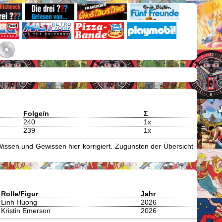
Folge/n
Σ
240
1x
239
1x
issen und Gewissen hier korrigiert. Zugunsten der Übersicht
Rolle/Figur
Jahr
Linh Huong
2026
Kristin Emerson
2026