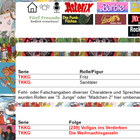
Serie
Rolle/Figur
TKKG
Fritz
TKKG
Sanitäter
Fehl- oder Falschangaben diverser Charaktere und Sprecher/
wurden Rollen wie "3. Junge" oder "Mädchen 2" hier umbenann
Serie
Folge
TKKG
(239) Vollgas ins Verderben
TKKG
Die Weihnachtsgeiseln