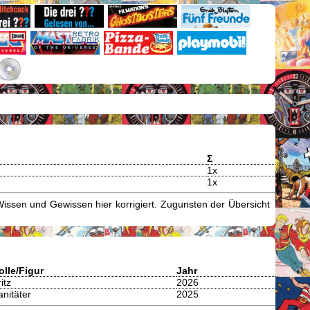
Σ
1x
1x
issen und Gewissen hier korrigiert. Zugunsten der Übersicht
olle/Figur
Jahr
itz
2026
anitäter
2025