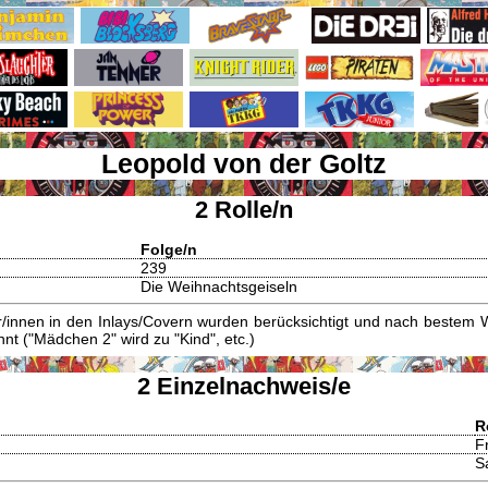
Leopold von der Goltz
2 Rolle/n
Folge/n
239
Die Weihnachtsgeiseln
innen in den Inlays/Covern wurden berücksichtigt und nach bestem W
t ("Mädchen 2" wird zu "Kind", etc.)
2 Einzelnachweis/e
R
Fr
S