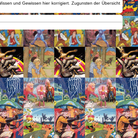
issen und Gewissen hier korrigiert. Zugunsten der Übersicht