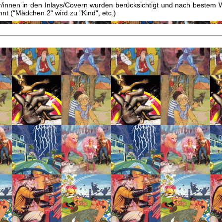
innen in den Inlays/Covern wurden berücksichtigt und nach bestem W
t ("Mädchen 2" wird zu "Kind", etc.)