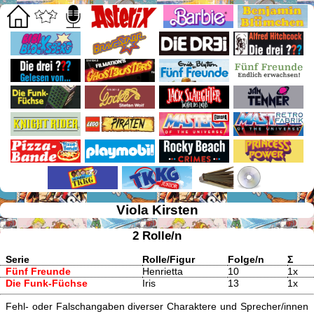
Viola Kirsten
2 Rolle/n
Serie
Rolle/Figur
Folge/n
Σ
Fünf Freunde
Henrietta
10
1x
Die Funk-Füchse
Iris
13
1x
Fehl- oder Falschangaben diverser Charaktere und Sprecher/innen