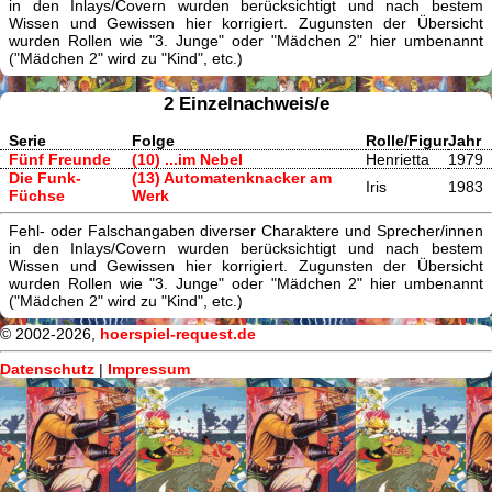
in den Inlays/Covern wurden berücksichtigt und nach bestem
Wissen und Gewissen hier korrigiert. Zugunsten der Übersicht
wurden Rollen wie "3. Junge" oder "Mädchen 2" hier umbenannt
("Mädchen 2" wird zu "Kind", etc.)
2 Einzelnachweis/e
Serie
Folge
Rolle/Figur
Jahr
Fünf Freunde
(10) ...im Nebel
Henrietta
1979
Die Funk-
(13) Automatenknacker am
Iris
1983
Füchse
Werk
Fehl- oder Falschangaben diverser Charaktere und Sprecher/innen
in den Inlays/Covern wurden berücksichtigt und nach bestem
Wissen und Gewissen hier korrigiert. Zugunsten der Übersicht
wurden Rollen wie "3. Junge" oder "Mädchen 2" hier umbenannt
("Mädchen 2" wird zu "Kind", etc.)
© 2002-2026,
hoerspiel-request.de
Datenschutz
|
Impressum