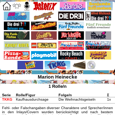
Marion Heinecke
1 Rolle/n
Serie
Rolle/Figur
Folge/n
Σ
TKKG
Kaufhausdurchsage
Die Weihnachtsgeiseln
1x
Fehl- oder Falschangaben diverser Charaktere und Sprecher/innen
in den Inlays/Covern wurden berücksichtigt und nach bestem