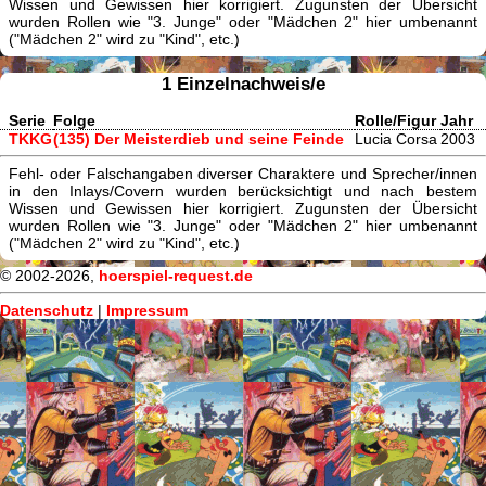
Wissen und Gewissen hier korrigiert. Zugunsten der Übersicht
wurden Rollen wie "3. Junge" oder "Mädchen 2" hier umbenannt
("Mädchen 2" wird zu "Kind", etc.)
1 Einzelnachweis/e
Serie
Folge
Rolle/Figur
Jahr
TKKG
(135) Der Meisterdieb und seine Feinde
Lucia Corsa
2003
Fehl- oder Falschangaben diverser Charaktere und Sprecher/innen
in den Inlays/Covern wurden berücksichtigt und nach bestem
Wissen und Gewissen hier korrigiert. Zugunsten der Übersicht
wurden Rollen wie "3. Junge" oder "Mädchen 2" hier umbenannt
("Mädchen 2" wird zu "Kind", etc.)
© 2002-2026,
hoerspiel-request.de
Datenschutz
|
Impressum