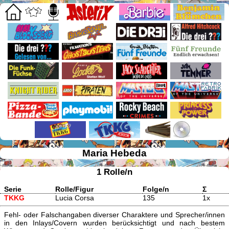
Maria Hebeda
1 Rolle/n
Serie
Rolle/Figur
Folge/n
Σ
TKKG
Lucia Corsa
135
1x
Fehl- oder Falschangaben diverser Charaktere und Sprecher/innen
in den Inlays/Covern wurden berücksichtigt und nach bestem