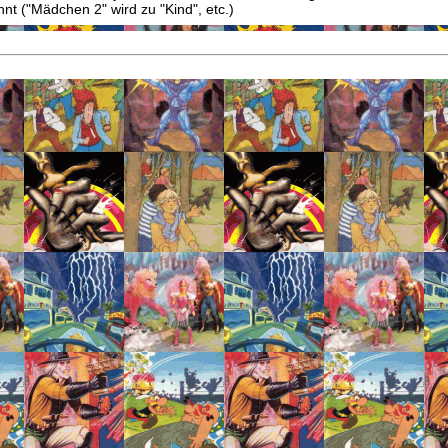
t ("Mädchen 2" wird zu "Kind", etc.)