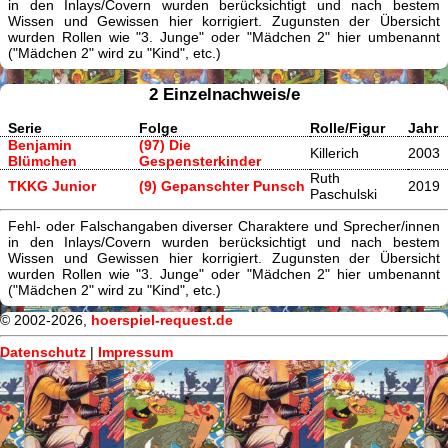
in den Inlays/Covern wurden berücksichtigt und nach bestem
Wissen und Gewissen hier korrigiert. Zugunsten der Übersicht
wurden Rollen wie "3. Junge" oder "Mädchen 2" hier umbenannt
("Mädchen 2" wird zu "Kind", etc.)
2 Einzelnachweis/e
Serie
Folge
Rolle/Figur
Jahr
Benjamin
(97) Die
Killerich
2003
Blümchen
Gespensterkinder
Ruth
TKKG Junior
(9) Gepanschter Punsch
2019
Paschulski
Fehl- oder Falschangaben diverser Charaktere und Sprecher/innen
in den Inlays/Covern wurden berücksichtigt und nach bestem
Wissen und Gewissen hier korrigiert. Zugunsten der Übersicht
wurden Rollen wie "3. Junge" oder "Mädchen 2" hier umbenannt
("Mädchen 2" wird zu "Kind", etc.)
© 2002-2026,
hoerspiel-request.de
Datenschutz
|
Impressum