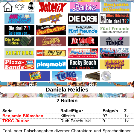
Daniela Reidies
2 Rolle/n
Serie
Rolle/Figur
Folge/n
Σ
Benjamin Blümchen
Killerich
97
1x
TKKG Junior
Ruth Paschulski
9
1x
Fehl- oder Falschangaben diverser Charaktere und Sprecher/innen