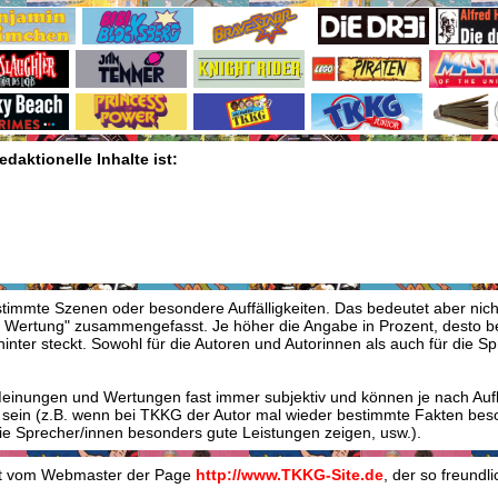
daktionelle Inhalte ist:
stimmte Szenen oder besondere Auffälligkeiten. Das bedeutet aber nic
 Wertung" zusammengefasst. Je höher die Angabe in Prozent, desto bess
ahinter steckt. Sowohl für die Autoren und Autorinnen als auch für die
 Meinungen und Wertungen fast immer subjektiv und können je nach Au
en sein (z.B. wenn bei TKKG der Autor mal wieder bestimmte Fakten bes
die Sprecher/innen besonders gute Leistungen zeigen, usw.).
mt vom Webmaster der Page
http://www.TKKG-Site.de
, der so freundl