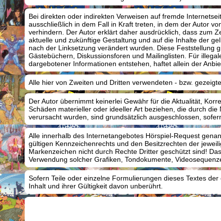
Bei direkten oder indirekten Verweisen auf fremde Internetsei
ausschließlich in dem Fall in Kraft treten, in dem der Autor 
verhindern. Der Autor erklärt daher ausdrücklich, dass zum Zei
aktuelle und zukünftige Gestaltung und auf die Inhalte der geli
nach der Linksetzung verändert wurden. Diese Feststellung gi
Gästebüchern, Diskussionsforen und Mailinglisten. Für illega
dargebotener Informationen entstehen, haftet allein der Anbiet
Alle hier von Zweiten und Dritten verwendeten - bzw. gezeig
Der Autor übernimmt keinerlei Gewähr für die Aktualität, Korr
Schäden materieller oder ideeller Art beziehen, die durch di
verursacht wurden, sind grundsätzlich ausgeschlossen, sofern
Alle innerhalb des Internetangebotes Hörspiel-Request gena
gültigen Kennzeichenrechts und den Besitzrechten der jeweil
Markenzeichen nicht durch Rechte Dritter geschützt sind! Das Co
Verwendung solcher Grafiken, Tondokumente, Videosequenzen 
Sofern Teile oder einzelne Formulierungen dieses Textes der 
Inhalt und ihrer Gültigkeit davon unberührt.