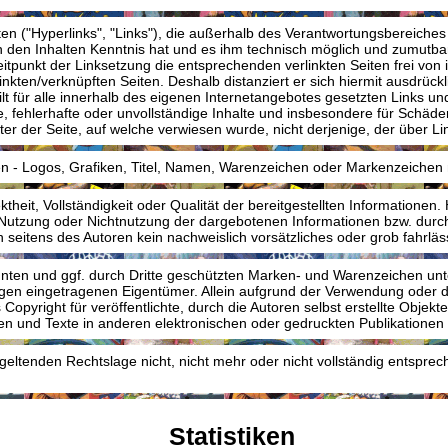
ten ("Hyperlinks", "Links"), die außerhalb des Verantwortungsbereiches
von den Inhalten Kenntnis hat und es ihm technisch möglich und zumutbar
tpunkt der Linksetzung die entsprechenden verlinkten Seiten frei von il
nkten/verknüpften Seiten. Deshalb distanziert er sich hiermit ausdrückli
lt für alle innerhalb des eigenen Internetangebotes gesetzten Links u
le, fehlerhafte oder unvollständige Inhalte und insbesondere für Schäd
er der Seite, auf welche verwiesen wurde, nicht derjenige, der über Link
ten - Logos, Grafiken, Titel, Namen, Warenzeichen oder Markenzeichen 
ektheit, Vollständigkeit oder Qualität der bereitgestellten Information
e Nutzung oder Nichtnutzung der dargebotenen Informationen bzw. durch
 seitens des Autoren kein nachweislich vorsätzliches oder grob fahrläs
nnten und ggf. durch Dritte geschützten Marken- und Warenzeichen un
igen eingetragenen Eigentümer. Allein aufgrund der Verwendung oder d
pyright für veröffentlichte, durch die Autoren selbst erstellte Objekte 
und Texte in anderen elektronischen oder gedruckten Publikationen is
geltenden Rechtslage nicht, nicht mehr oder nicht vollständig entsprec
Statistiken