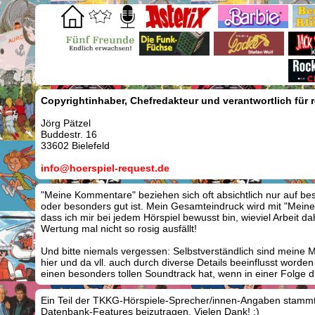
Copyrightinhaber, Chefredakteur und verantwortlich für re
Jörg
Pätzel
Buddestr. 16
33602
Bielefeld
info@hoerspiel-request.de
"Meine Kommentare" beziehen sich oft absichtlich nur auf be
oder besonders gut ist. Mein Gesamteindruck wird mit "Meine
dass ich mir bei jedem Hörspiel bewusst bin, wieviel Arbeit d
Wertung mal nicht so rosig ausfällt!
Und bitte niemals vergessen: Selbstverständlich sind meine
hier und da vll. auch durch diverse Details beeinflusst word
einen besonders tollen Soundtrack hat, wenn in einer Folge 
Ein Teil der TKKG-Hörspiele-Sprecher/innen-Angaben stam
Datenbank-Features beizutragen. Vielen Dank! :)