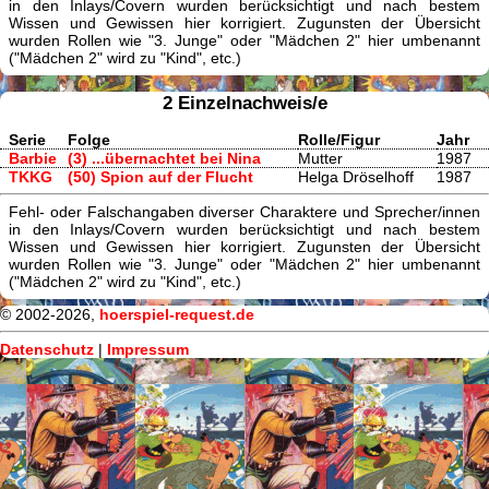
in den Inlays/Covern wurden berücksichtigt und nach bestem
Wissen und Gewissen hier korrigiert. Zugunsten der Übersicht
wurden Rollen wie "3. Junge" oder "Mädchen 2" hier umbenannt
("Mädchen 2" wird zu "Kind", etc.)
2 Einzelnachweis/e
Serie
Folge
Rolle/Figur
Jahr
Barbie
(3) ...übernachtet bei Nina
Mutter
1987
TKKG
(50) Spion auf der Flucht
Helga Dröselhoff
1987
Fehl- oder Falschangaben diverser Charaktere und Sprecher/innen
in den Inlays/Covern wurden berücksichtigt und nach bestem
Wissen und Gewissen hier korrigiert. Zugunsten der Übersicht
wurden Rollen wie "3. Junge" oder "Mädchen 2" hier umbenannt
("Mädchen 2" wird zu "Kind", etc.)
© 2002-2026,
hoerspiel-request.de
Datenschutz
|
Impressum