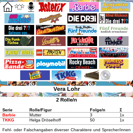
Vera Lohr
2 Rolle/n
Serie
Rolle/Figur
Folge/n
Σ
Barbie
Mutter
3
1x
TKKG
Helga Dröselhoff
50
1x
Fehl- oder Falschangaben diverser Charaktere und Sprecher/innen