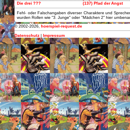
Die drei ???
(137) Pfad der Angst
Fehl- oder Falschangaben diverser Charaktere und Sprecher/
wurden Rollen wie "3. Junge" oder "Mädchen 2" hier umbenann
© 2002-2026,
hoerspiel-request.de
Datenschutz
|
Impressum