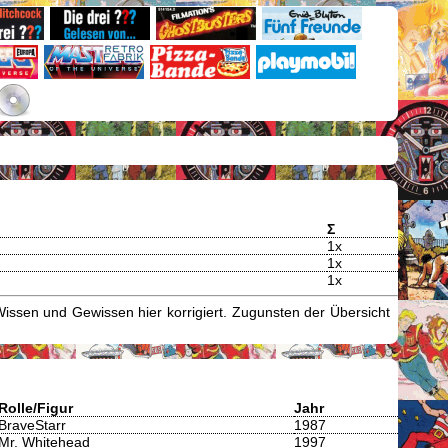
Σ
1x
1x
1x
issen und Gewissen hier korrigiert. Zugunsten der Übersicht
Rolle/Figur
Jahr
BraveStarr
1987
Mr. Whitehead
1997