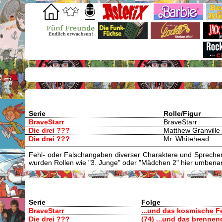
Serie
Rolle/Figur
BraveStarr
BraveStarr
Die drei ???
Matthew Granville
Die drei ???
Mr. Whitehead
Fehl- oder Falschangaben diverser Charaktere und Sprecher/
wurden Rollen wie "3. Junge" oder "Mädchen 2" hier umbenann
Serie
Folge
BraveStarr
...und das kosmische F
Die drei ???
(74) ...und das brenne