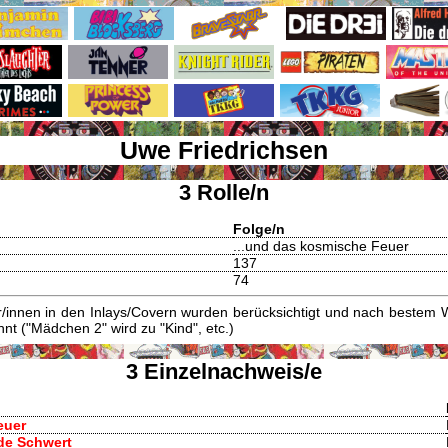
Uwe Friedrichsen
3 Rolle/n
Folge/n
...und das kosmische Feuer
137
74
innen in den Inlays/Covern wurden berücksichtigt und nach bestem W
t ("Mädchen 2" wird zu "Kind", etc.)
3 Einzelnachweis/e
euer
nde Schwert