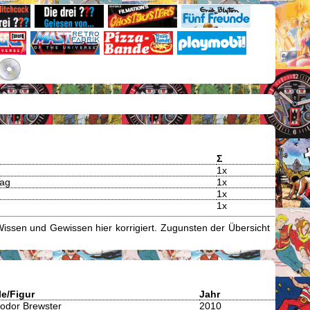
Σ
1x
Tag
1x
1x
1x
issen und Gewissen hier korrigiert. Zugunsten der Übersicht
le/Figur
Jahr
odor Brewster
2010