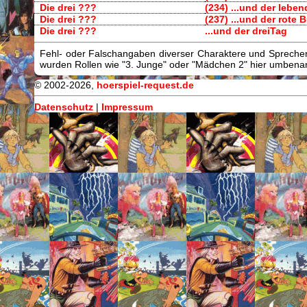
Die drei ???
(234) ...und der leben
Die drei ???
(237) ...und der rote B
Die drei ???
...und der dreiTag
Fehl- oder Falschangaben diverser Charaktere und Sprecher/
wurden Rollen wie "3. Junge" oder "Mädchen 2" hier umbenann
© 2002-2026,
hoerspiel-request.de
Datenschutz
|
Impressum