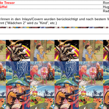
de Tresor
Ron
üffel
Hug
Rad
innen in den Inlays/Covern wurden berücksichtigt und nach bestem W
t ("Mädchen 2" wird zu "Kind", etc.)