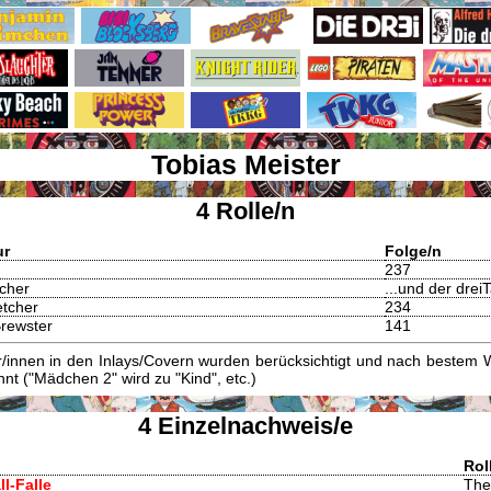
Tobias Meister
4 Rolle/n
ur
Folge/n
237
cher
...und der drei
etcher
234
rewster
141
innen in den Inlays/Covern wurden berücksichtigt und nach bestem W
t ("Mädchen 2" wird zu "Kind", etc.)
4 Einzelnachweis/e
Rol
ll-Falle
The