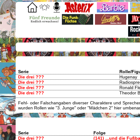
Serie
Rolle/Fig
Die drei ???
Hugenay
Die drei ???
Radiospre
Die drei ???
Ronald Fl
Die drei ???
Theodor B
Fehl- oder Falschangaben diverser Charaktere und Sprecher/
wurden Rollen wie "3. Junge" oder "Mädchen 2" hier umbenann
Serie
Folge
Die drei ???
(141) ...und die Fußba