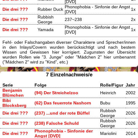
[DVD]
Phonophobia - Sinfonie der Angst
Die drei ???
Rubber Duck
1x
[DVD]
Rubbish
Die drei ???
237~238
2x
George
Phonophobia - Sinfonie der Angst
Die drei ???
Yamada
1x
[DVD]
Fehl- oder Falschangaben diverser Charaktere und Sprecher/innen
in den Inlays/Covern wurden berücksichtigt und nach bestem
Wissen und Gewissen hier korrigiert. Zugunsten der Übersicht
wurden Rollen wie "3. Junge" oder "Mädchen 2" hier umbenannt
("Mädchen 2" wird zu "Kind", etc.)
7 Einzelnachweis/e
Serie
Folge
Rolle/Figur
Jahr
Benjamin
(94) Der Streichelzoo
Heinrich
2002
Blümchen
Bibi
(62) Das feuerrote Nashorn
Bubu
1995
Blocksberg
Rubbish
Die drei ???
(237) ...und der rote Büffel
2026
George
Rubbish
Die drei ???
(238) Falsche Schuld
2026
George
Phonophobia - Sinfonie der
Die drei ???
Mariolini
2014
Angst [DVD]