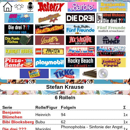
Stefan Krause
6 Rolle/n
Serie
Rolle/Figur
Folge/n
Σ
Benjamin
Heinrich
94
1x
Blümchen
Bibi Blocksberg
Bubu
62
1x
Phonophobia - Sinfonie der Angst
Die drei ???
Mariolini
1x