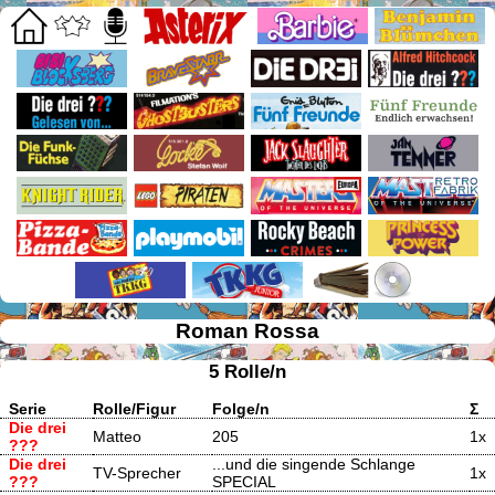
Roman Rossa
5 Rolle/n
Serie
Rolle/Figur
Folge/n
Σ
Die drei
Matteo
205
1x
???
Die drei
...und die singende Schlange
TV-Sprecher
1x
???
SPECIAL