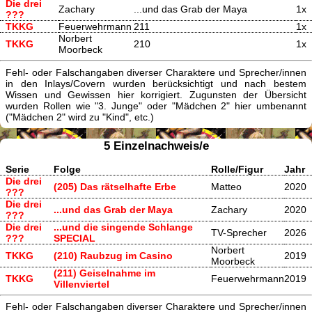
Die drei
Zachary
...und das Grab der Maya
1x
???
TKKG
Feuerwehrmann
211
1x
Norbert
TKKG
210
1x
Moorbeck
Fehl- oder Falschangaben diverser Charaktere und Sprecher/innen
in den Inlays/Covern wurden berücksichtigt und nach bestem
Wissen und Gewissen hier korrigiert. Zugunsten der Übersicht
wurden Rollen wie "3. Junge" oder "Mädchen 2" hier umbenannt
("Mädchen 2" wird zu "Kind", etc.)
5 Einzelnachweis/e
Serie
Folge
Rolle/Figur
Jahr
Die drei
(205) Das rätselhafte Erbe
Matteo
2020
???
Die drei
...und das Grab der Maya
Zachary
2020
???
Die drei
...und die singende Schlange
TV-Sprecher
2026
???
SPECIAL
Norbert
TKKG
(210) Raubzug im Casino
2019
Moorbeck
(211) Geiselnahme im
TKKG
Feuerwehrmann
2019
Villenviertel
Fehl- oder Falschangaben diverser Charaktere und Sprecher/innen