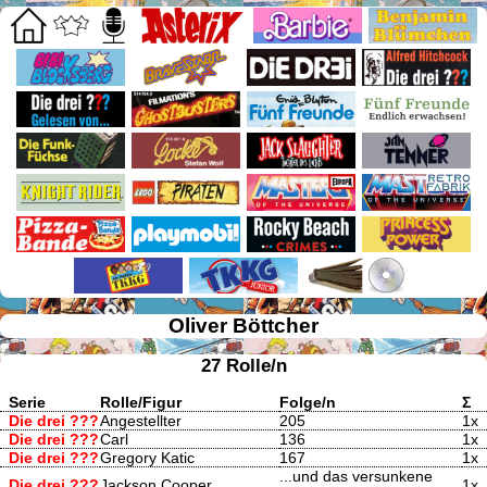
Oliver Böttcher
27 Rolle/n
Serie
Rolle/Figur
Folge/n
Σ
Die drei ???
Angestellter
205
1x
Die drei ???
Carl
136
1x
Die drei ???
Gregory Katic
167
1x
...und das versunkene
Die drei ???
Jackson Cooper
1x