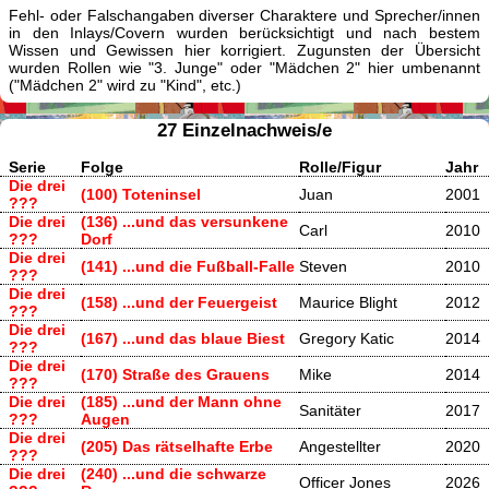
Fehl- oder Falschangaben diverser Charaktere und Sprecher/innen
in den Inlays/Covern wurden berücksichtigt und nach bestem
Wissen und Gewissen hier korrigiert. Zugunsten der Übersicht
wurden Rollen wie "3. Junge" oder "Mädchen 2" hier umbenannt
("Mädchen 2" wird zu "Kind", etc.)
27 Einzelnachweis/e
Serie
Folge
Rolle/Figur
Jahr
Die drei
(100) Toteninsel
Juan
2001
???
Die drei
(136) ...und das versunkene
Carl
2010
???
Dorf
Die drei
(141) ...und die Fußball-Falle
Steven
2010
???
Die drei
(158) ...und der Feuergeist
Maurice Blight
2012
???
Die drei
(167) ...und das blaue Biest
Gregory Katic
2014
???
Die drei
(170) Straße des Grauens
Mike
2014
???
Die drei
(185) ...und der Mann ohne
Sanitäter
2017
???
Augen
Die drei
(205) Das rätselhafte Erbe
Angestellter
2020
???
Die drei
(240) ...und die schwarze
Officer Jones
2026