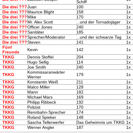
Schiff
Die drei ???
Juan
100
1x
Die drei ???
Maurice Blight
158
1x
Die drei ???
Mike
170
1x
Die drei ???
Mr. Alex Scott
...und der Tornadojäger
1x
Die drei ???
Officer Jones
240
1x
Die drei ???
Sanitäter
185
1x
Die drei ???
Sprecher/Moderator
...und der schwarze Tag
1x
Die drei ???
Steven
141
1x
Fünf
Kevin
142
1x
Freunde
TKKG
Dennis Stoffel
204
1x
TKKG
Hugo Sellig
114
1x
TKKG
Joe Smith
240
1x
Kommissaranwärter
TKKG
179
1x
Werner
TKKG
Konstantin Weiß
211
1x
TKKG
Malco Miller
128
1x
TKKG
Mann
182
1x
TKKG
Michael Mars
169
1x
TKKG
Philipp Ribbeck
192
1x
TKKG
Polizist
170
1x
TKKG
Rennbahn-Sprecher
174
1x
TKKG
Roland Spieker
148
1x
TKKG
Sascha Tellerwerfer
Das Geheimnis um TKKG
1x
TKKG
Werner Angler
187
1x