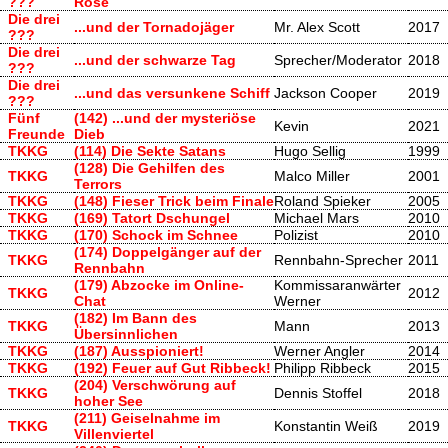
???
Rose
Die drei
...und der Tornadojäger
Mr. Alex Scott
2017
???
Die drei
...und der schwarze Tag
Sprecher/Moderator
2018
???
Die drei
...und das versunkene Schiff
Jackson Cooper
2019
???
Fünf
(142) ...und der mysteriöse
Kevin
2021
Freunde
Dieb
TKKG
(114) Die Sekte Satans
Hugo Sellig
1999
(128) Die Gehilfen des
TKKG
Malco Miller
2001
Terrors
TKKG
(148) Fieser Trick beim Finale
Roland Spieker
2005
TKKG
(169) Tatort Dschungel
Michael Mars
2010
TKKG
(170) Schock im Schnee
Polizist
2010
(174) Doppelgänger auf der
TKKG
Rennbahn-Sprecher
2011
Rennbahn
(179) Abzocke im Online-
Kommissaranwärter
TKKG
2012
Chat
Werner
(182) Im Bann des
TKKG
Mann
2013
Übersinnlichen
TKKG
(187) Ausspioniert!
Werner Angler
2014
TKKG
(192) Feuer auf Gut Ribbeck!
Philipp Ribbeck
2015
(204) Verschwörung auf
TKKG
Dennis Stoffel
2018
hoher See
(211) Geiselnahme im
TKKG
Konstantin Weiß
2019
Villenviertel