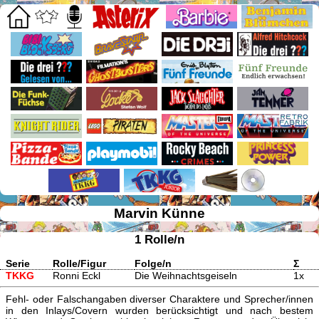
Marvin Künne
1 Rolle/n
Serie
Rolle/Figur
Folge/n
Σ
TKKG
Ronni Eckl
Die Weihnachtsgeiseln
1x
Fehl- oder Falschangaben diverser Charaktere und Sprecher/innen
in den Inlays/Covern wurden berücksichtigt und nach bestem