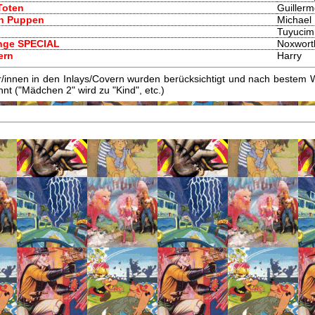
Toten
Guiller
den Puppen
Michael
Tuyucim 
ange SPECIAL
Noxwort
ern
Harry
innen in den Inlays/Covern wurden berücksichtigt und nach bestem W
t ("Mädchen 2" wird zu "Kind", etc.)