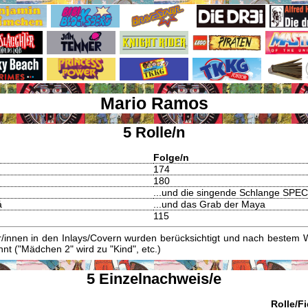
Mario Ramos
5 Rolle/n
Folge/n
174
180
...und die singende Schlange SPE
á
...und das Grab der Maya
115
innen in den Inlays/Covern wurden berücksichtigt und nach bestem W
t ("Mädchen 2" wird zu "Kind", etc.)
5 Einzelnachweis/e
Rolle/F