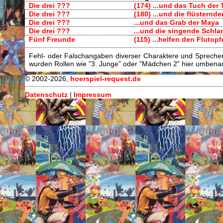
Die drei ???
(174) ...und das Tuch der 
Die drei ???
(180) ...und die flüstern
Die drei ???
...und das Grab der Maya
Die drei ???
...und die singende Schl
Fünf Freunde
(115) ...helfen den Flutopf
Fehl- oder Falschangaben diverser Charaktere und Sprecher/
wurden Rollen wie "3. Junge" oder "Mädchen 2" hier umbenann
© 2002-2026,
hoerspiel-request.de
Datenschutz
|
Impressum