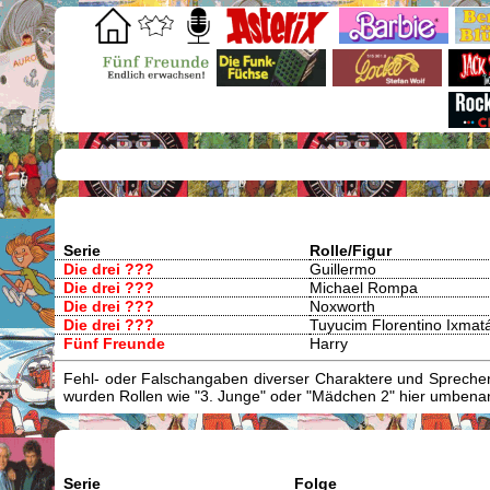
Serie
Rolle/Figur
Die drei ???
Guillermo
Die drei ???
Michael Rompa
Die drei ???
Noxworth
Die drei ???
Tuyucim Florentino Ixmat
Fünf Freunde
Harry
Fehl- oder Falschangaben diverser Charaktere und Sprecher/
wurden Rollen wie "3. Junge" oder "Mädchen 2" hier umbenann
Serie
Folge