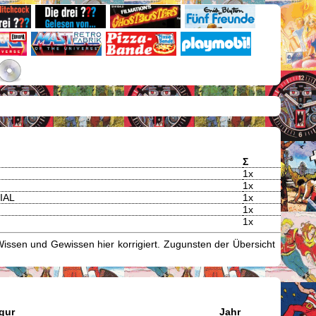
Σ
1x
1x
CIAL
1x
1x
1x
issen und Gewissen hier korrigiert. Zugunsten der Übersicht
igur
Jahr