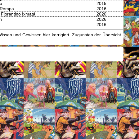
mo
2015
 Rompa
2016
Florentino Ixmatá
2020
h
2026
2016
issen und Gewissen hier korrigiert. Zugunsten der Übersicht