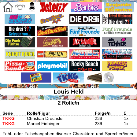
Louis Held
2 Rolle/n
Serie
Rolle/Figur
Folge/n
Σ
TKKG
Christian Drechsler
238
1x
TKKG
Marcel Fiebinger
239
1x
Fehl- oder Falschangaben diverser Charaktere und Sprecher/innen