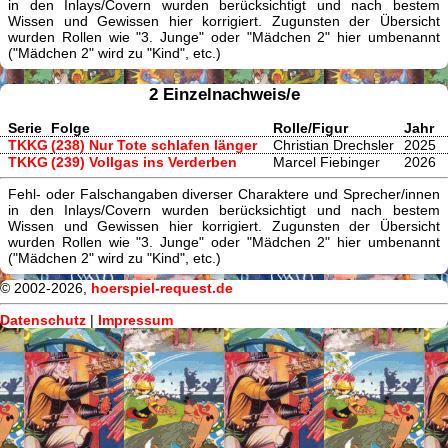
in den Inlays/Covern wurden berücksichtigt und nach bestem
Wissen und Gewissen hier korrigiert. Zugunsten der Übersicht
wurden Rollen wie "3. Junge" oder "Mädchen 2" hier umbenannt
("Mädchen 2" wird zu "Kind", etc.)
2 Einzelnachweis/e
Serie
Folge
Rolle/Figur
Jahr
TKKG
(238) Nur Tote schlafen länger
Christian Drechsler
2025
TKKG
(239) Vollgas ins Verderben
Marcel Fiebinger
2026
Fehl- oder Falschangaben diverser Charaktere und Sprecher/innen
in den Inlays/Covern wurden berücksichtigt und nach bestem
Wissen und Gewissen hier korrigiert. Zugunsten der Übersicht
wurden Rollen wie "3. Junge" oder "Mädchen 2" hier umbenannt
("Mädchen 2" wird zu "Kind", etc.)
© 2002-2026,
hoerspiel-request.de
Datenschutz
|
Impressum