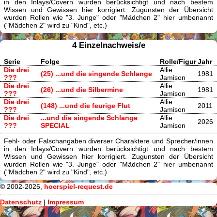
in den Inlays/Covern wurden berücksichtigt und nach bestem
Wissen und Gewissen hier korrigiert. Zugunsten der Übersicht
wurden Rollen wie "3. Junge" oder "Mädchen 2" hier umbenannt
("Mädchen 2" wird zu "Kind", etc.)
4 Einzelnachweis/e
Serie
Folge
Rolle/Figur
Jahr
Die drei
Allie
(25) ...und die singende Schlange
1981
???
Jamison
Die drei
Allie
(26) ...und die Silbermine
1981
???
Jamison
Die drei
Allie
(148) ...und die feurige Flut
2011
???
Jamison
Die drei
...und die singende Schlange
Allie
2026
???
SPECIAL
Jamison
Fehl- oder Falschangaben diverser Charaktere und Sprecher/innen
in den Inlays/Covern wurden berücksichtigt und nach bestem
Wissen und Gewissen hier korrigiert. Zugunsten der Übersicht
wurden Rollen wie "3. Junge" oder "Mädchen 2" hier umbenannt
("Mädchen 2" wird zu "Kind", etc.)
© 2002-2026,
hoerspiel-request.de
Datenschutz
|
Impressum