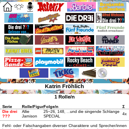
Katrin Fröhlich
1 Rolle/n
Serie
Rolle/Figur
Folge/n
Σ
Die drei
Allie
25~26, 148, ...und die singende Schlange
4x
???
Jamison
SPECIAL
Fehl- oder Falschangaben diverser Charaktere und Sprecher/innen