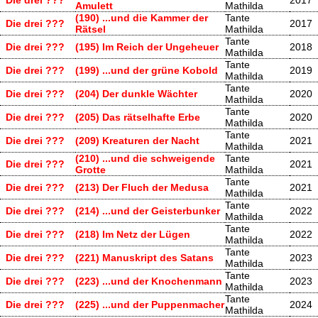
Amulett
Mathilda
(190) ...und die Kammer der
Tante
Die drei ???
2017
Rätsel
Mathilda
Tante
Die drei ???
(195) Im Reich der Ungeheuer
2018
Mathilda
Tante
Die drei ???
(199) ...und der grüne Kobold
2019
Mathilda
Tante
Die drei ???
(204) Der dunkle Wächter
2020
Mathilda
Tante
Die drei ???
(205) Das rätselhafte Erbe
2020
Mathilda
Tante
Die drei ???
(209) Kreaturen der Nacht
2021
Mathilda
(210) ...und die schweigende
Tante
Die drei ???
2021
Grotte
Mathilda
Tante
Die drei ???
(213) Der Fluch der Medusa
2021
Mathilda
Tante
Die drei ???
(214) ...und der Geisterbunker
2022
Mathilda
Tante
Die drei ???
(218) Im Netz der Lügen
2022
Mathilda
Tante
Die drei ???
(221) Manuskript des Satans
2023
Mathilda
Tante
Die drei ???
(223) ...und der Knochenmann
2023
Mathilda
Tante
Die drei ???
(225) ...und der Puppenmacher
2024
Mathilda