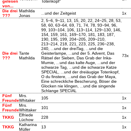
gelesen
Totenkopf"
von...
Die drei
Mathilda
...und der Zeitgeist
1x
???
Jonas
2, 5~6, 9~11, 13, 15, 20, 22, 24~25, 28, 53,
58, 60, 63~64, 69, 71, 74, 78, 93~94, 96,
99, 103~104, 106, 113~114, 129~130, 146,
154, 159, 161, 169~170, 181, 183, 187,
190, 195, 199, 204~205, 209~210,
213~214, 218, 221, 223, 225, 236~238,
240, ...und der dreiTag, ...und die
Die drei
Tante
Geisterlampe, ...und der 5. Advent, Das
73x
???
Mathilda
Rätsel der Sieben, Das Grab der Inka-
Mumie, ...und das kalte Auge, ...und der
schwarze Tag, ...und die schwarze Katze
SPECIAL, ...und der dreiäugige Totenkopf,
O du finstere, ...und das Grab der Maya,
Eine schreckliche Bescherung, Böser die
Glocken nie klingen, ...und die singende
Schlange SPECIAL
Fünf
Mrs.
105
1x
Freunde
Whitaker
Fünf
Mrs.
101
1x
Freunde
Whittaker
Elfriede
TKKG
228
1x
Lüchow
Katharina
TKKG
13
1x
Müller