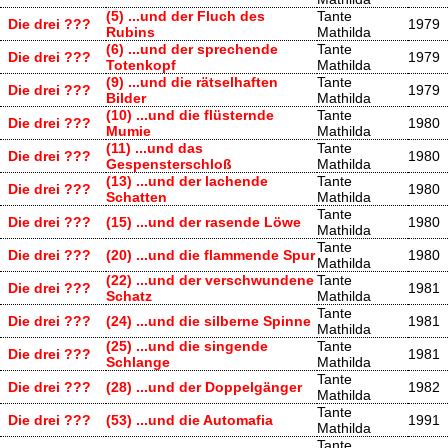
(5) ...und der Fluch des
Tante
Die drei ???
1979
Rubins
Mathilda
(6) ...und der sprechende
Tante
Die drei ???
1979
Totenkopf
Mathilda
(9) ...und die rätselhaften
Tante
Die drei ???
1979
Bilder
Mathilda
(10) ...und die flüsternde
Tante
Die drei ???
1980
Mumie
Mathilda
(11) ...und das
Tante
Die drei ???
1980
Gespensterschloß
Mathilda
(13) ...und der lachende
Tante
Die drei ???
1980
Schatten
Mathilda
Tante
Die drei ???
(15) ...und der rasende Löwe
1980
Mathilda
Tante
Die drei ???
(20) ...und die flammende Spur
1980
Mathilda
(22) ...und der verschwundene
Tante
Die drei ???
1981
Schatz
Mathilda
Tante
Die drei ???
(24) ...und die silberne Spinne
1981
Mathilda
(25) ...und die singende
Tante
Die drei ???
1981
Schlange
Mathilda
Tante
Die drei ???
(28) ...und der Doppelgänger
1982
Mathilda
Tante
Die drei ???
(53) ...und die Automafia
1991
Mathilda
Tante