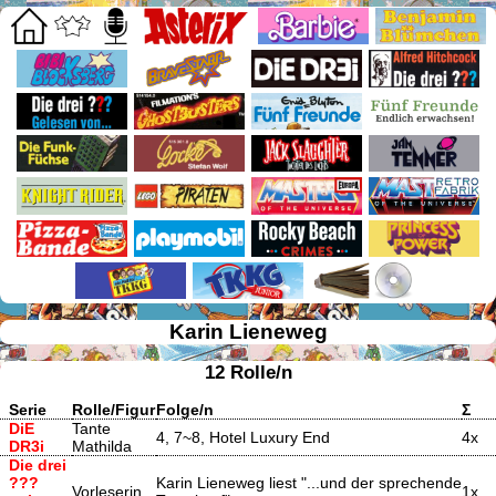
Karin Lieneweg
12 Rolle/n
Serie
Rolle/Figur
Folge/n
Σ
DiE
Tante
4, 7~8, Hotel Luxury End
4x
DR3i
Mathilda
Die drei
???
Karin Lieneweg liest "...und der sprechende
Vorleserin
1x