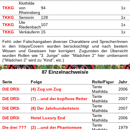
Klothilde
TKKG
von
94
1x
Rheinsberg
TKKG
Seniorin
128
1x
Ute
TKKG
107
1x
Riedenbach
TKKG
Verkäuferin
15
1x
Fehl- oder Falschangaben diverser Charaktere und Sprecher/innen
in den Inlays/Covern wurden berücksichtigt und nach bestem
Wissen und Gewissen hier korrigiert. Zugunsten der Übersicht
wurden Rollen wie "3. Junge" oder "Mädchen 2" hier umbenannt
("Mädchen 2" wird zu "Kind", etc.)
87 Einzelnachweis/e
Serie
Folge
Rolle/Figur
Jahr
Tante
DiE DR3i
(4) Zug um Zug
2006
Mathilda
Tante
DiE DR3i
(7) ...und der kopflose Reiter
2007
Mathilda
Tante
DiE DR3i
(8) Der Jahrhundertstein
2007
Mathilda
Tante
DiE DR3i
Hotel Luxury End
2006
Mathilda
Tante
Die drei ???
(2) ...und der Phantomsee
1979
Mathilda