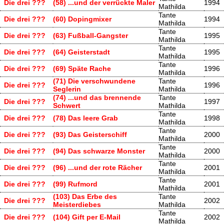
Die drei ???
(58) ...und der verrückte Maler
1994
Mathilda
Tante
Die drei ???
(60) Dopingmixer
1994
Mathilda
Tante
Die drei ???
(63) Fußball-Gangster
1995
Mathilda
Tante
Die drei ???
(64) Geisterstadt
1995
Mathilda
Tante
Die drei ???
(69) Späte Rache
1996
Mathilda
(71) Die verschwundene
Tante
Die drei ???
1996
Seglerin
Mathilda
(74) ...und das brennende
Tante
Die drei ???
1997
Schwert
Mathilda
Tante
Die drei ???
(78) Das leere Grab
1998
Mathilda
Tante
Die drei ???
(93) Das Geisterschiff
2000
Mathilda
Tante
Die drei ???
(94) Das schwarze Monster
2000
Mathilda
Tante
Die drei ???
(96) ...und der rote Rächer
2001
Mathilda
Tante
Die drei ???
(99) Rufmord
2001
Mathilda
(103) Das Erbe des
Tante
Die drei ???
2002
Meisterdiebes
Mathilda
Tante
Die drei ???
(104) Gift per E-Mail
2002
Mathilda