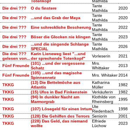
Totenkopf
Mathilda
Tante
Die drei ???
O du finstere
2020
Mathilda
Tante
Die drei ???
...und das Grab der Maya
2020
Mathilda
Tante
Die drei ???
Eine schreckliche Bescherung
2022
Mathilda
Tante
Die drei ???
Böser die Glocken nie klingen
2023
Mathilda
...und die singende Schlange
Tante
Die drei ???
2026
SPECIAL
Mathilda
Die drei ???
Karin Lieneweg liest "...und
Vorleserin
2021
gelesen von...
der sprechende Totenkopf"
(101) ...und der vergessene
Mrs.
Fünf Freunde
2013
Schatz
Whittaker
(105) ...und das magische
Fünf Freunde
Mrs. Whitaker
2014
Spinnennetz
(13) Die Bettelmöche aus
Katharina
TKKG
1982
Atlantis
Müller
TKKG
(15) Ufos in Bad Finkenstein
Verkäuferin
1982
(94) In dunkler Nacht am
Klothilde von
TKKG
1995
Marmorgrab
Rheinsberg
Ute
TKKG
(107) Lösegeld für einen Irrtum
1998
Riedenbach
TKKG
(128) Die Gehilfen des Terrors
Seniorin
2001
(228) Das Geld, das niemand
Elfriede
TKKG
2023
wollte
Lüchow