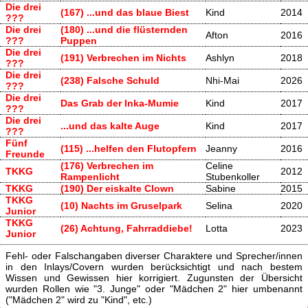
Die drei
(167) ...und das blaue Biest
Kind
2014
???
Die drei
(180) ...und die flüsternden
Afton
2016
???
Puppen
Die drei
(191) Verbrechen im Nichts
Ashlyn
2018
???
Die drei
(238) Falsche Schuld
Nhi-Mai
2026
???
Die drei
Das Grab der Inka-Mumie
Kind
2017
???
Die drei
...und das kalte Auge
Kind
2017
???
Fünf
(115) ...helfen den Flutopfern
Jeanny
2016
Freunde
(176) Verbrechen im
Celine
TKKG
2012
Rampenlicht
Stubenkoller
TKKG
(190) Der eiskalte Clown
Sabine
2015
TKKG
(10) Nachts im Gruselpark
Selina
2020
Junior
TKKG
(26) Achtung, Fahrraddiebe!
Lotta
2023
Junior
Fehl- oder Falschangaben diverser Charaktere und Sprecher/innen
in den Inlays/Covern wurden berücksichtigt und nach bestem
Wissen und Gewissen hier korrigiert. Zugunsten der Übersicht
wurden Rollen wie "3. Junge" oder "Mädchen 2" hier umbenannt
("Mädchen 2" wird zu "Kind", etc.)