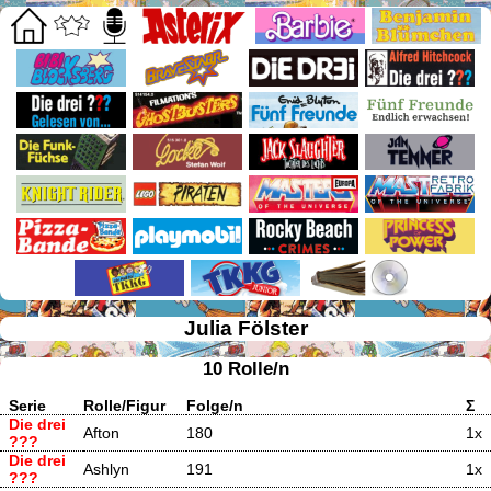
Julia Fölster
10 Rolle/n
Serie
Rolle/Figur
Folge/n
Σ
Die drei
Afton
180
1x
???
Die drei
Ashlyn
191
1x
???