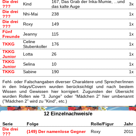
Die drei
167, Das Grab der Inka-Mumie, ...und
Kind
3x
???
das kalte Auge
Die drei
Nhi-Mai
238
1x
???
Die drei
Roxy
149
1x
???
Fünf
Jeanny
115
1x
Freunde
Celine
TKKG
176
1x
Stubenkoller
TKKG
Lotta
26
1x
Junior
TKKG
Selina
10
1x
Junior
TKKG
Sabine
190
1x
Fehl- oder Falschangaben diverser Charaktere und Sprecher/innen
in den Inlays/Covern wurden berücksichtigt und nach bestem
Wissen und Gewissen hier korrigiert. Zugunsten der Übersicht
wurden Rollen wie "3. Junge" oder "Mädchen 2" hier umbenannt
("Mädchen 2" wird zu "Kind", etc.)
12 Einzelnachweis/e
Serie
Folge
Rolle/Figur
Jahr
Die drei
(149) Der namenlose Gegner
Roxy
2011
???